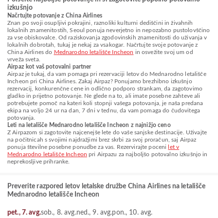
izkušnjo
Načrtujte potovanje z China Airlines
Znan po svoji osupljivi pokrajini, raznoliki kulturni dediščini in živahnih
lokalnih znamenitostih, Seoul ponuja neverjetno in nepozabno pustolovščino
za vse obiskovalce. Od raziskovanja zgodovinskih znamenitosti do uživanja v
lokalnih dobrotah, tukaj je nekaj za vsakogar. Načrtujte svoje potovanje z
China Airlines do
Mednarodno letališče Incheon
in osvežite svoj um od
vrveža sveta.
Airpaz kot vaš potovalni partner
Airpaz je tukaj, da vam pomaga pri rezervaciji letov do Mednarodno letališče
Incheon pri China Airlines. Zakaj Airpaz? Ponujamo brezhibno izkušnjo
rezervacij, konkurenčne cene in odlično podporo strankam, da zagotovimo
gladko in prijetno potovanje. Ne glede na to, ali imate posebne zahteve ali
potrebujete pomoč na kateri koli stopnji vašega potovanja, je naša predana
ekipa na voljo 24 ur na dan, 7 dni v tednu, da vam pomaga do čudovitega
potovanja.
Leti na letališče Mednarodno letališče Incheon z najnižjo ceno
Z Airpazom si zagotovite najcenejše lete do vaše sanjske destinacije. Uživajte
na počitnicah s svojimi najdražjimi brez skrbi za svoj proračun, saj Airpaz
ponuja številne posebne ponudbe za vas. Rezervirajte poceni
let v
Mednarodno letališče Incheon
pri Airpazu za najboljšo potovalno izkušnjo in
neprekosljive prihranke.
Preverite razpored letov letalske družbe China Airlines na letališče
Mednarodno letališče Incheon
pet., 7. avg.
sob., 8. avg.
ned., 9. avg.
pon., 10. avg.