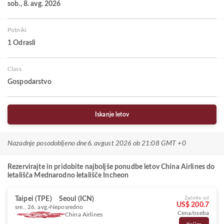
sob., 8. avg. 2026
Potniki
1 Odrasli
Class
Gospodarstvo
Iskanje letov
Nazadnje posodobljeno dne
6. avgust 2026 ob 21:08 GMT +0
Rezervirajte in pridobite najboljše ponudbe letov China Airlines do
letališča Mednarodno letališče Incheon
Taipei (TPE)
Seoul (ICN)
Začnite od
US$ 200.7
sre., 26. avg.
Neposredno
Cena/oseba
China Airlines