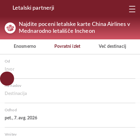
Letalski partnerji
Najdite poceni letalske karte China Airlines v
Mednarodno letališče Incheon
Enosmerno
Povratni izlet
Več destinacij
Od
Izvor
Na naslov
Destinacija
Odhod
pet., 7. avg. 2026
Vrnitev