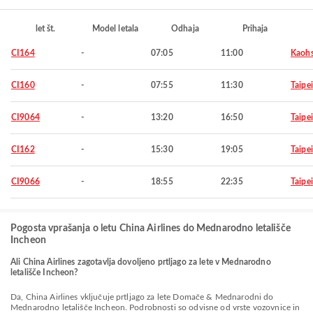
let št.
Model letala
Odhaja
Prihaja
CI164
-
07:05
11:00
Kaohs
CI160
-
07:55
11:30
Taipei
CI9064
-
13:20
16:50
Taipei
CI162
-
15:30
19:05
Taipei
CI9066
-
18:55
22:35
Taipei
Pogosta vprašanja o letu China Airlines do Mednarodno letališče
Incheon
Ali China Airlines zagotavlja dovoljeno prtljago za lete v Mednarodno
letališče Incheon?
Da, China Airlines vključuje prtljago za lete Domače & Mednarodni do
Mednarodno letališče Incheon. Podrobnosti so odvisne od vrste vozovnice in