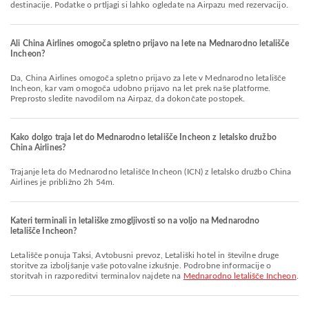
destinacije. Podatke o prtljagi si lahko ogledate na Airpazu med rezervacijo.
Ali China Airlines omogoča spletno prijavo na lete na Mednarodno letališče
Incheon?
Da, China Airlines omogoča spletno prijavo za lete v Mednarodno letališče
Incheon, kar vam omogoča udobno prijavo na let prek naše platforme.
Preprosto sledite navodilom na Airpaz, da dokončate postopek.
Kako dolgo traja let do Mednarodno letališče Incheon z letalsko družbo
China Airlines?
Trajanje leta do Mednarodno letališče Incheon (ICN) z letalsko družbo China
Airlines je približno 2h 54m.
Kateri terminali in letališke zmogljivosti so na voljo na Mednarodno
letališče Incheon?
Letališče ponuja Taksi, Avtobusni prevoz, Letališki hotel in številne druge
storitve za izboljšanje vaše potovalne izkušnje. Podrobne informacije o
storitvah in razporeditvi terminalov najdete na
Mednarodno letališče Incheon
.