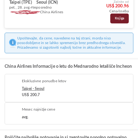
Taipei (TPE)
Seoul (ICN)
Začnite od
US$ 200.96
pet., 28. avg.
Neposredno
Cena/oseba
China Airlines
Knjiga
Upoštevajte, da cene, navedene na tej strani, morda niso
posodobljene in se lahko spremenijo brez predhodnega obvestila.
Prizadevamo si zagotoviti najbolj točne in aktualne informacije.
China Airlines Informacije o letu do Mednarodno letališče Incheon
Ekskluzivne ponudbe letov
Taipei - Seoul
US$ 200.7
Mesec najnižje cene
avg.
Poiščite najboljše potovanje in si zagotovite popolno potovalno