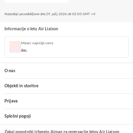
Nazadnje posodobljeno dne
29. julij 2026 ob 02:00 GMT +0
Informacije o letu Air Liaison
Mesec najnižje cene
dec.
O nas
Objekti in storitve
Prijava
Splošni pogoji
Zakaj popotniki izberejo Airpaz za rezervacije letov Air Liaison