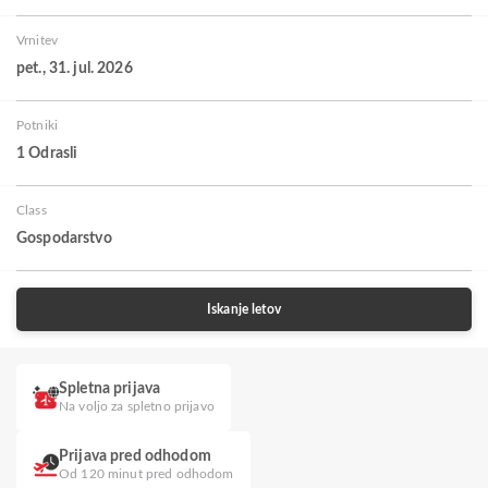
Vrnitev
pet., 31. jul. 2026
Potniki
1 Odrasli
Class
Gospodarstvo
Iskanje letov
Spletna prijava
Na voljo za spletno prijavo
Prijava pred odhodom
Od 120 minut pred odhodom