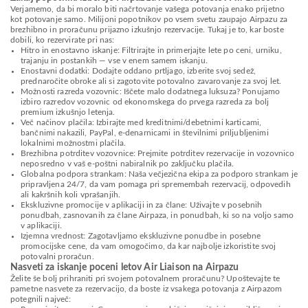
Verjamemo, da bi moralo biti načrtovanje vašega potovanja enako prijetno
kot potovanje samo. Milijoni popotnikov po vsem svetu zaupajo Airpazu za
brezhibno in proračunu prijazno izkušnjo rezervacije. Tukaj je to, kar boste
dobili, ko rezervirate pri nas:
Hitro in enostavno iskanje: Filtrirajte in primerjajte lete po ceni, urniku,
trajanju in postankih — vse v enem samem iskanju.
Enostavni dodatki: Dodajte oddano prtljago, izberite svoj sedež,
prednaročite obroke ali si zagotovite potovalno zavarovanje za svoj let.
Možnosti razreda vozovnic: Iščete malo dodatnega luksuza? Ponujamo
izbiro razredov vozovnic od ekonomskega do prvega razreda za bolj
premium izkušnjo letenja.
Več načinov plačila: Izbirajte med kreditnimi/debetnimi karticami,
bančnimi nakazili, PayPal, e-denarnicami in številnimi priljubljenimi
lokalnimi možnostmi plačila.
Brezhibna potrditev vozovnice: Prejmite potrditev rezervacije in vozovnico
neposredno v vaš e-poštni nabiralnik po zaključku plačila.
Globalna podpora strankam: Naša večjezična ekipa za podporo strankam je
pripravljena 24/7, da vam pomaga pri spremembah rezervacij, odpovedih
ali kakršnih koli vprašanjih.
Ekskluzivne promocije v aplikaciji in za člane: Uživajte v posebnih
ponudbah, zasnovanih za člane Airpaza, in ponudbah, ki so na voljo samo
v aplikaciji.
Izjemna vrednost: Zagotavljamo ekskluzivne ponudbe in posebne
promocijske cene, da vam omogočimo, da kar najbolje izkoristite svoj
potovalni proračun.
Nasveti za iskanje poceni letov Air Liaison na Airpazu
Želite še bolj prihraniti pri svojem potovalnem proračunu? Upoštevajte te
pametne nasvete za rezervacijo, da boste iz vsakega potovanja z Airpazom
potegnili največ: