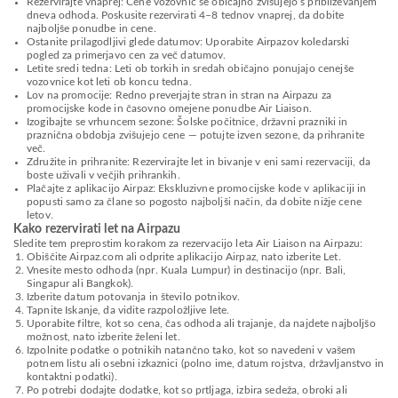
Rezervirajte vnaprej: Cene vozovnic se običajno zvišujejo s približevanjem
dneva odhoda. Poskusite rezervirati 4–8 tednov vnaprej, da dobite
najboljše ponudbe in cene.
Ostanite prilagodljivi glede datumov: Uporabite Airpazov koledarski
pogled za primerjavo cen za več datumov.
Letite sredi tedna: Leti ob torkih in sredah običajno ponujajo cenejše
vozovnice kot leti ob koncu tedna.
Lov na promocije: Redno preverjajte stran in stran na Airpazu za
promocijske kode in časovno omejene ponudbe Air Liaison.
Izogibajte se vrhuncem sezone: Šolske počitnice, državni prazniki in
praznična obdobja zvišujejo cene — potujte izven sezone, da prihranite
več.
Združite in prihranite: Rezervirajte let in bivanje v eni sami rezervaciji, da
boste uživali v večjih prihrankih.
Plačajte z aplikacijo Airpaz: Ekskluzivne promocijske kode v aplikaciji in
popusti samo za člane so pogosto najboljši način, da dobite nižje cene
letov.
Kako rezervirati let na Airpazu
Sledite tem preprostim korakom za rezervacijo leta Air Liaison na Airpazu:
Obiščite Airpaz.com ali odprite aplikacijo Airpaz, nato izberite Let.
Vnesite mesto odhoda (npr. Kuala Lumpur) in destinacijo (npr. Bali,
Singapur ali Bangkok).
Izberite datum potovanja in število potnikov.
Tapnite Iskanje, da vidite razpoložljive lete.
Uporabite filtre, kot so cena, čas odhoda ali trajanje, da najdete najboljšo
možnost, nato izberite želeni let.
Izpolnite podatke o potnikih natančno tako, kot so navedeni v vašem
potnem listu ali osebni izkaznici (polno ime, datum rojstva, državljanstvo in
kontaktni podatki).
Po potrebi dodajte dodatke, kot so prtljaga, izbira sedeža, obroki ali