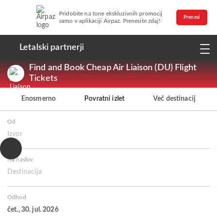
Pridobite na tone ekskluzivnih promocij
Prenesi
samo v aplikaciji Airpaz. Prenesite zdaj!
Letalski partnerji
Find and Book Cheap Air Liaison (DU) Flight
Tickets
Enosmerno
Povratni izlet
Več destinacij
Od
Izvor
Na naslov
Destinacija
Odhod
čet., 30. jul. 2026