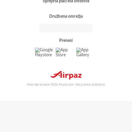
Sprejeta plačilna sredstva
Družbena omrežja
Prenesi
Avtorske pravice 2026 Airpaz.com. Vse pravice pridržane.