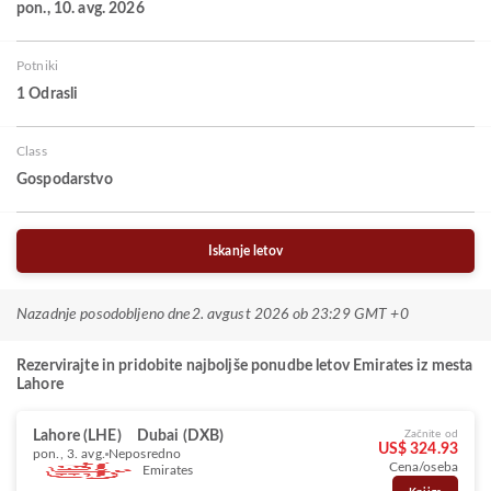
pon., 10. avg. 2026
Potniki
1 Odrasli
Class
Gospodarstvo
Iskanje letov
Nazadnje posodobljeno dne
2. avgust 2026 ob 23:29 GMT +0
Rezervirajte in pridobite najboljše ponudbe letov Emirates iz mesta
Lahore
Lahore (LHE)
Dubai (DXB)
Začnite od
US$ 324.93
pon., 3. avg.
Neposredno
Cena/oseba
Emirates