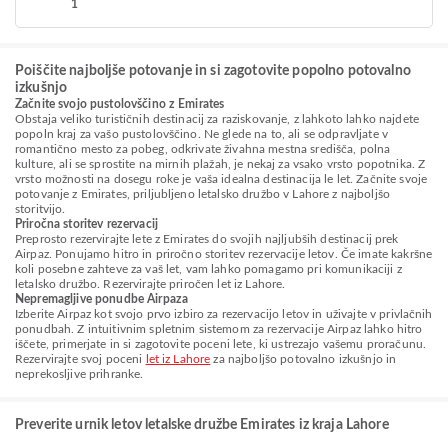
1
Poiščite najboljše potovanje in si zagotovite popolno potovalno
izkušnjo
Začnite svojo pustolovščino z Emirates
Obstaja veliko turističnih destinacij za raziskovanje, z lahkoto lahko najdete
popoln kraj za vašo pustolovščino. Ne glede na to, ali se odpravljate v
romantično mesto za pobeg, odkrivate živahna mestna središča, polna
kulture, ali se sprostite na mirnih plažah, je nekaj za vsako vrsto popotnika. Z
vrsto možnosti na dosegu roke je vaša idealna destinacija le let. Začnite svoje
potovanje z Emirates, priljubljeno letalsko družbo v Lahore z najboljšo
storitvijo.
Priročna storitev rezervacij
Preprosto rezervirajte lete z Emirates do svojih najljubših destinacij prek
Airpaz. Ponujamo hitro in priročno storitev rezervacije letov. Če imate kakršne
koli posebne zahteve za vaš let, vam lahko pomagamo pri komunikaciji z
letalsko družbo. Rezervirajte priročen let iz Lahore.
Nepremagljive ponudbe Airpaza
Izberite Airpaz kot svojo prvo izbiro za rezervacijo letov in uživajte v privlačnih
ponudbah. Z intuitivnim spletnim sistemom za rezervacije Airpaz lahko hitro
iščete, primerjate in si zagotovite poceni lete, ki ustrezajo vašemu proračunu.
Rezervirajte svoj poceni
let iz Lahore
za najboljšo potovalno izkušnjo in
neprekosljive prihranke.
Preverite urnik letov letalske družbe Emirates iz kraja Lahore