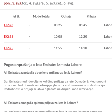
pon., 3. avg.
tor., 4. avg.
sre., 5. avg.
čet., 6. avg.
let št.
Model letala
Odhaja
Prihaja
EK623
-
03:25
05:45
Lahor
EK625
-
10:05
12:20
Lahor
EK625
-
11:55
14:10
Lahor
Pogosta vprašanja o letu Emirates iz mesta Lahore
Ali Emirates zagotavlja dovoljeno prtljago za let iz Lahore?
Da, Emirates nudi dovoljeno količino prtljage za lete Domače & Mednarodni
iz Lahore. Podrobnosti se razlikujejo glede na vrsto vozovnice in destinacijo.
Podrobnosti o prtljagi si lahko ogledate na Airpazu med rezervacijo.
Ali Emirates omogoča spletno prijavo za lete iz Lahore?
Da, Emirates omogoča spletno prijavo za lete iz Lahore, kar vam omogoča