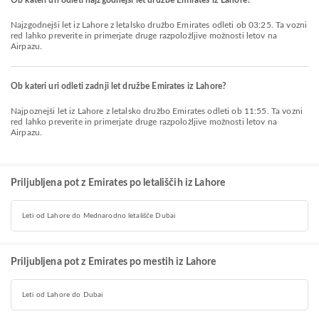
Ob kateri uri odleti najzgodnejši let družbe Emirates iz Lahore?
Najzgodnejši let iz Lahore z letalsko družbo Emirates odleti ob 03:25. Ta vozni
red lahko preverite in primerjate druge razpoložljive možnosti letov na
Airpazu.
Ob kateri uri odleti zadnji let družbe Emirates iz Lahore?
Najpoznejši let iz Lahore z letalsko družbo Emirates odleti ob 11:55. Ta vozni
red lahko preverite in primerjate druge razpoložljive možnosti letov na
Airpazu.
Priljubljena pot z Emirates po letališčih iz Lahore
Leti od Lahore do Mednarodno letališče Dubai
Priljubljena pot z Emirates po mestih iz Lahore
Leti od Lahore do Dubai