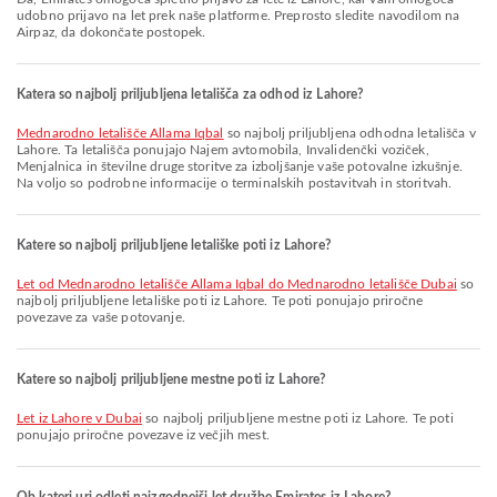
udobno prijavo na let prek naše platforme. Preprosto sledite navodilom na
Airpaz, da dokončate postopek.
Katera so najbolj priljubljena letališča za odhod iz Lahore?
Mednarodno letališče Allama Iqbal
so najbolj priljubljena odhodna letališča v
Lahore. Ta letališča ponujajo Najem avtomobila, Invalidenčki voziček,
Menjalnica in številne druge storitve za izboljšanje vaše potovalne izkušnje.
Na voljo so podrobne informacije o terminalskih postavitvah in storitvah.
Katere so najbolj priljubljene letališke poti iz Lahore?
let od Mednarodno letališče Allama Iqbal do Mednarodno letališče Dubai
so
najbolj priljubljene letališke poti iz Lahore. Te poti ponujajo priročne
povezave za vaše potovanje.
Katere so najbolj priljubljene mestne poti iz Lahore?
let iz Lahore v Dubai
so najbolj priljubljene mestne poti iz Lahore. Te poti
ponujajo priročne povezave iz večjih mest.