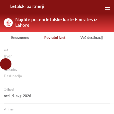
Letalski partnerji
Najdite poceni letalske karte Emirates iz
Lahore
Enosmerno
Povratni izlet
Več destinacij
Od
Izvor
Na naslov
Destinacija
Odhod
ned., 9. avg. 2026
Vrnitev