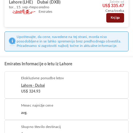
Lahore (LHE)
Dubai (DXB)
Začnite od
US$ 335.47
tor., 15. sep.
Neposredno
Cena/oseba
Emirates
Knjiga
Upoštevajte, da cene, navedene na tej strani, morda niso
posodobljene in se lahko spremenijo brez predhodnega obvestila.
Prizadevamo si zagotoviti najbolj točne in aktualne informacije.
Emirates Informacije o letu iz Lahore
Ekskluzivne ponudbe letov
Lahore - Dubai
US$ 324.93
Mesec najnižje cene
avg.
Skupno število destinacij