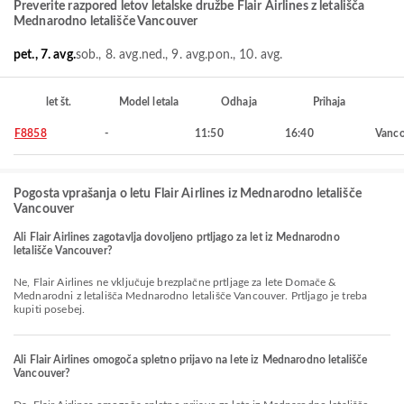
Preverite razpored letov letalske družbe Flair Airlines z letališča
Mednarodno letališče Vancouver
pet., 7. avg.
sob., 8. avg.
ned., 9. avg.
pon., 10. avg.
let št.
Model letala
Odhaja
Prihaja
F8858
-
11:50
16:40
Vanco
Pogosta vprašanja o letu Flair Airlines iz Mednarodno letališče
Vancouver
Ali Flair Airlines zagotavlja dovoljeno prtljago za let iz Mednarodno
letališče Vancouver?
Ne, Flair Airlines ne vključuje brezplačne prtljage za lete Domače &
Mednarodni z letališča Mednarodno letališče Vancouver. Prtljago je treba
kupiti posebej.
Ali Flair Airlines omogoča spletno prijavo na lete iz Mednarodno letališče
Vancouver?