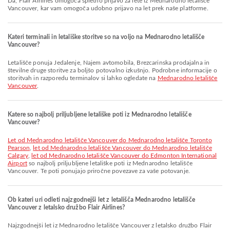
Da, Flair Airlines omogoča spletno prijavo za lete iz Mednarodno letališče
Vancouver, kar vam omogoča udobno prijavo na let prek naše platforme.
Kateri terminali in letališke storitve so na voljo na Mednarodno letališče
Vancouver?
Letališče ponuja Jedalenje, Najem avtomobila, Brezcarinska prodajalna in
številne druge storitve za boljšo potovalno izkušnjo. Podrobne informacije o
storitvah in razporedu terminalov si lahko ogledate na
Mednarodno letališče
Vancouver
.
Katere so najbolj priljubljene letališke poti iz Mednarodno letališče
Vancouver?
let od Mednarodno letališče Vancouver do Mednarodno letališče Toronto
Pearson
,
let od Mednarodno letališče Vancouver do Mednarodno letališče
Calgary
,
let od Mednarodno letališče Vancouver do Edmonton International
Airport
so najbolj priljubljene letališke poti iz Mednarodno letališče
Vancouver. Te poti ponujajo priročne povezave za vaše potovanje.
Ob kateri uri odleti najzgodnejši let z letališča Mednarodno letališče
Vancouver z letalsko družbo Flair Airlines?
Najzgodnejši let iz Mednarodno letališče Vancouver z letalsko družbo Flair