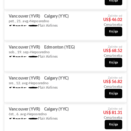
Knjiga
Vancouver (YVR)
Calgary (YYC)
Začnite od
US$ 46.02
pet., 21. avg.
Neposredno
Cena/oseba
Flair Airlines
Knjiga
Vancouver (YVR)
Edmonton (YEG)
Začnite od
US$ 68.52
sob., 19. sep.
Neposredno
Cena/oseba
Flair Airlines
Knjiga
Vancouver (YVR)
Calgary (YYC)
Začnite od
US$ 56.82
sre., 12. avg.
Neposredno
Cena/oseba
Flair Airlines
Knjiga
Vancouver (YVR)
Calgary (YYC)
Začnite od
US$ 81.31
čet., 6. avg.
Neposredno
Cena/oseba
Flair Airlines
Knjiga