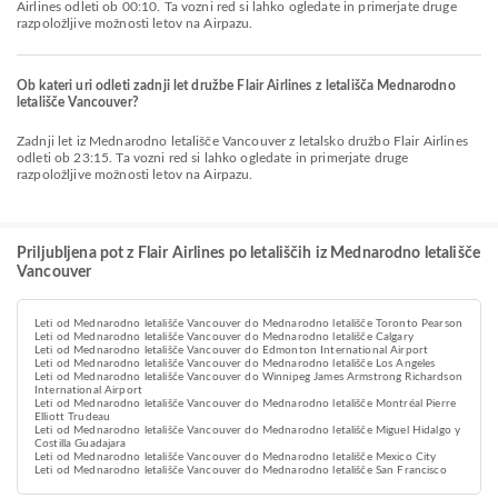
Airlines odleti ob 00:10. Ta vozni red si lahko ogledate in primerjate druge
razpoložljive možnosti letov na Airpazu.
Ob kateri uri odleti zadnji let družbe Flair Airlines z letališča Mednarodno
letališče Vancouver?
Zadnji let iz Mednarodno letališče Vancouver z letalsko družbo Flair Airlines
odleti ob 23:15. Ta vozni red si lahko ogledate in primerjate druge
razpoložljive možnosti letov na Airpazu.
Priljubljena pot z Flair Airlines po letališčih iz Mednarodno letališče
Vancouver
Leti od Mednarodno letališče Vancouver do Mednarodno letališče Toronto Pearson
Leti od Mednarodno letališče Vancouver do Mednarodno letališče Calgary
Leti od Mednarodno letališče Vancouver do Edmonton International Airport
Leti od Mednarodno letališče Vancouver do Mednarodno letališče Los Angeles
Leti od Mednarodno letališče Vancouver do Winnipeg James Armstrong Richardson
International Airport
Leti od Mednarodno letališče Vancouver do Mednarodno letališče Montréal Pierre
Elliott Trudeau
Leti od Mednarodno letališče Vancouver do Mednarodno letališče Miguel Hidalgo y
Costilla Guadajara
Leti od Mednarodno letališče Vancouver do Mednarodno letališče Mexico City
Leti od Mednarodno letališče Vancouver do Mednarodno letališče San Francisco