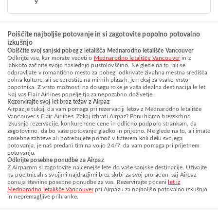
9
Poiščite najboljše potovanje in si zagotovite popolno potovalno
izkušnjo
Obiščite svoj sanjski pobeg z letališča Mednarodno letališče Vancouver
Odkrijte vse, kar morate vedeti o
Mednarodno letališče Vancouver
in z
lahkoto začnite svojo naslednjo pustolovščino. Ne glede na to, ali se
odpravljate v romantično mesto za pobeg, odkrivate živahna mestna središča,
polna kulture, ali se sprostite na mirnih plažah, je nekaj za vsako vrsto
popotnika. Z vrsto možnosti na dosegu roke je vaša idealna destinacija le let.
Naj vas Flair Airlines popelje tja za nepozabno doživetje.
Rezervirajte svoj let brez težav z Airpaz
Airpaz je tukaj, da vam pomaga pri rezervaciji letov z Mednarodno letališče
Vancouver s Flair Airlines. Zakaj izbrati Airpaz? Ponuhiamo brezskrbno
izkušnjo rezervacije, konkurenčne cene in odlično podporo strankam, da
zagotovimo, da bo vaše potovanje gladko in prijetno. Ne glede na to, ali imate
posebne zahteve ali potrebujete pomoč v katerem koli delu svojega
potovanja, je naš predani tim na voljo 24/7, da vam pomaga pri prijetnem
potovanju.
Odkrijte posebne ponudbe za Airpaz
Z Airpazom si zagotovite najcenejše lete do vaše sanjske destinacije. Uživajte
na počitnicah s svojimi najdražjimi brez skrbi za svoj proračun, saj Airpaz
ponuja številne posebne ponudbe za vas. Rezervirajte poceni
let iz
Mednarodno letališče Vancouver
pri Airpazu za najboljšo potovalno izkušnjo
in nepremagljive prihranke.