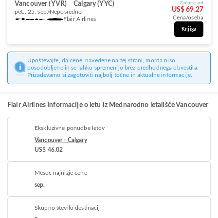
Vancouver (YVR)
Calgary (YYC)
Začnite od
US$ 69.27
pet., 25. sep.
Neposredno
Cena/oseba
Flair Airlines
Knjiga
Upoštevajte, da cene, navedene na tej strani, morda niso
posodobljene in se lahko spremenijo brez predhodnega obvestila.
Prizadevamo si zagotoviti najbolj točne in aktualne informacije.
Flair Airlines Informacije o letu iz Mednarodno letališče Vancouver
Ekskluzivne ponudbe letov
Vancouver - Calgary
US$ 46.02
Mesec najnižje cene
sep.
Skupno število destinacij