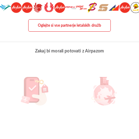
Oglejte si vse partnerje letalskih družb
Zakaj bi morali potovati z Airpazom