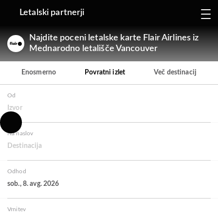
Letalski partnerji
Najdite poceni letalske karte Flair Airlines iz
Mednarodno letališče Vancouver
Enosmerno
Povratni izlet
Več destinacij
Od
Izvor
Na naslov
Destinacija
Odhod
sob., 8. avg. 2026
Vrnitev