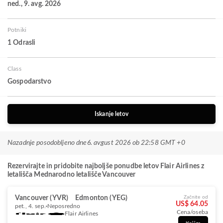
ned., 9. avg. 2026
Potniki
1 Odrasli
Class
Gospodarstvo
Iskanje letov
Nazadnje posodobljeno dne
6. avgust 2026 ob 22:58 GMT +0
Rezervirajte in pridobite najboljše ponudbe letov Flair Airlines z
letališča Mednarodno letališče Vancouver
Vancouver (YVR)
Edmonton (YEG)
Začnite od
US$ 64.05
pet., 4. sep.
Neposredno
Cena/oseba
Flair Airlines