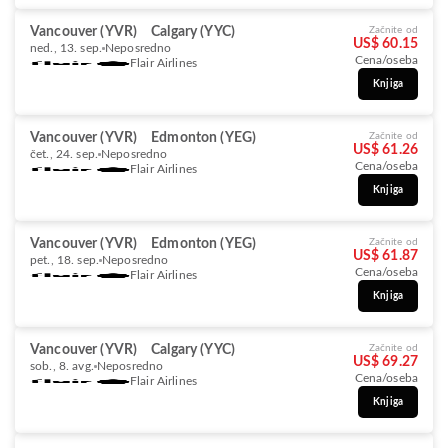
Vancouver (YVR)
Calgary (YYC)
Začnite od
US$ 60.15
ned., 13. sep.
Neposredno
Cena/oseba
Flair Airlines
Knjiga
Vancouver (YVR)
Edmonton (YEG)
Začnite od
US$ 61.26
čet., 24. sep.
Neposredno
Cena/oseba
Flair Airlines
Knjiga
Vancouver (YVR)
Edmonton (YEG)
Začnite od
US$ 61.87
pet., 18. sep.
Neposredno
Cena/oseba
Flair Airlines
Knjiga
Vancouver (YVR)
Calgary (YYC)
Začnite od
US$ 69.27
sob., 8. avg.
Neposredno
Cena/oseba
Flair Airlines
Knjiga