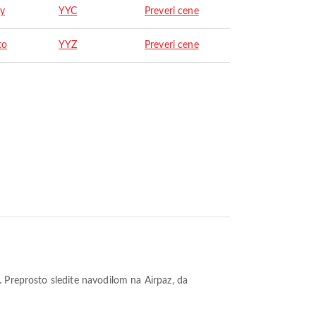
ry
YYC
Preveri cene
to
YYZ
Preveri cene