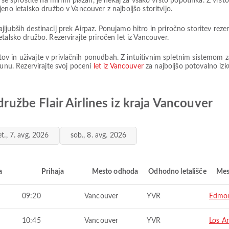
 se sprostite na mirnih plažah, je nekaj za vsako vrsto popotnika. Z vrst
bljeno letalsko družbo v Vancouver z najboljšo storitvijo.
 najljubših destinacij prek Airpaz. Ponujamo hitro in priročno storitev re
talsko družbo. Rezervirajte priročen let iz Vancouver.
etov in uživajte v privlačnih ponudbah. Z intuitivnim spletnim sistemom za
čunu. Rezervirajte svoj poceni
let iz Vancouver
za najboljšo potovalno izk
družbe Flair Airlines iz kraja Vancouver
et., 7. avg. 2026
sob., 8. avg. 2026
a
Prihaja
Mesto odhoda
Odhodno letališče
Mes
09:20
Vancouver
YVR
Edmo
10:45
Vancouver
YVR
Los A