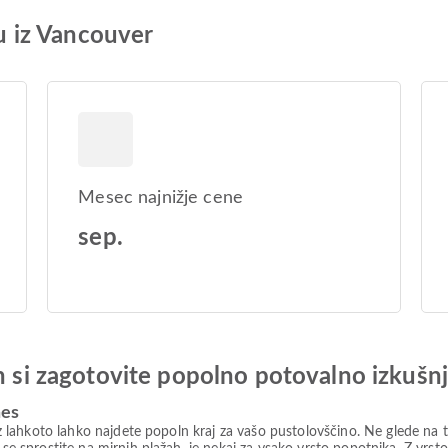
tu iz Vancouver
Mesec najnižje cene
sep.
in si zagotovite popolno potovalno izkušn
nes
, z lahkoto lahko najdete popoln kraj za vašo pustolovščino. Ne glede na