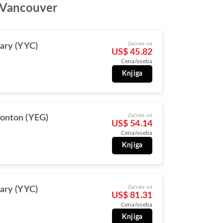
a Vancouver
Začnite od
ary (YYC)
US$ 45.82
Cena/oseba
Knjiga
Začnite od
onton (YEG)
US$ 54.14
Cena/oseba
Knjiga
Začnite od
ary (YYC)
US$ 81.31
Cena/oseba
Knjiga