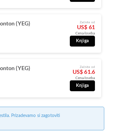
Začnite od
onton (YEG)
US$ 61
Cena/oseba
Knjiga
Začnite od
onton (YEG)
US$ 61.6
Cena/oseba
Knjiga
tila. Prizadevamo si zagotoviti