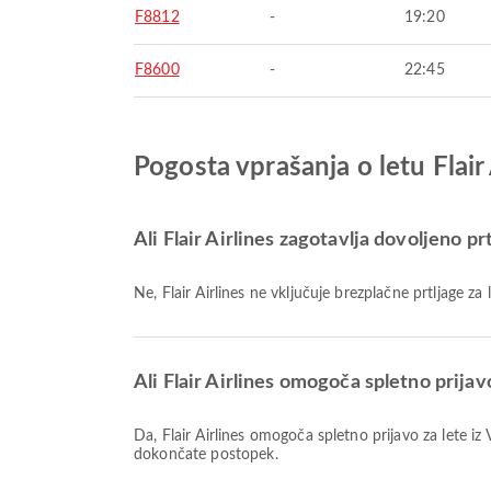
F8812
-
19:20
F8600
-
22:45
Pogosta vprašanja o letu Flair
Ali Flair Airlines zagotavlja dovoljeno pr
Ne, Flair Airlines ne vključuje brezplačne prtljage 
Ali Flair Airlines omogoča spletno prijav
Da, Flair Airlines omogoča spletno prijavo za lete iz Vancouver, kar vam omogoča udobno prijavo na let prek naše platforme. Preprosto sledite navodilom na Airpaz, da
dokončate postopek.