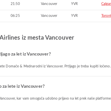
21:50
Vancouver
YVR
Calga
06:25
Vancouver
YVR
Toron
 Airlines iz mesta Vancouver
tljago za let iz Vancouver?
za lete Domače & Mednarodni iz Vancouver. Prtljago je treba kupiti ločeno.
o za lete iz Vancouver?