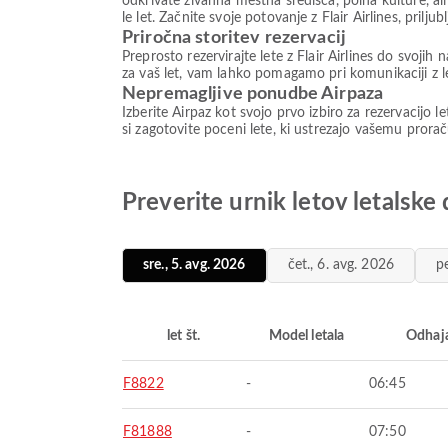
odkrivate živahna mestna središča, polna kulture, ali
le let. Začnite svoje potovanje z Flair Airlines, prilju
Priročna storitev rezervacij
Preprosto rezervirajte lete z Flair Airlines do svojih
za vaš let, vam lahko pomagamo pri komunikaciji z le
Nepremagljive ponudbe Airpaza
Izberite Airpaz kot svojo prvo izbiro za rezervacijo l
si zagotovite poceni lete, ki ustrezajo vašemu prora
Preverite urnik letov letalske 
sre., 5. avg. 2026
čet., 6. avg. 2026
p
let št.
Model letala
Odhaj
F8822
-
06:45
F81888
-
07:50