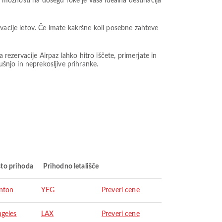
o možnosti na dosegu roke je vaša idealna destinacija
zervacije letov. Če imate kakršne koli posebne zahteve
 rezervacije Airpaz lahko hitro iščete, primerjate in
ušnjo in neprekosljive prihranke.
to prihoda
Prihodno letališče
nton
YEG
Preveri cene
ngeles
LAX
Preveri cene