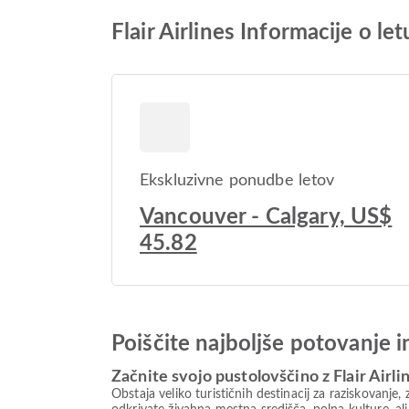
Flair Airlines Informacije o le
Ekskluzivne ponudbe letov
Vancouver - Calgary, US$
45.82
Poiščite najboljše potovanje 
Začnite svojo pustolovščino z Flair Airli
Obstaja veliko turističnih destinacij za raziskovanje