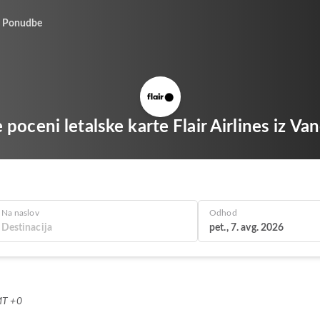
Ponudbe
 poceni letalske karte Flair Airlines iz V
Na naslov
Odhod
pet., 7. avg. 2026
MT +0