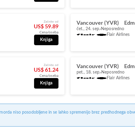
Začnite od
Vancouver (YVR)
Edm
US$ 59.89
čet., 24. sep.
Neposredno
Cena/oseba
Flair Airlines
Knjiga
Začnite od
Vancouver (YVR)
Edm
US$ 61.24
pet., 18. sep.
Neposredno
Cena/oseba
Flair Airlines
Knjiga
, morda niso posodobljene in se lahko spremenijo brez predhodnega obves