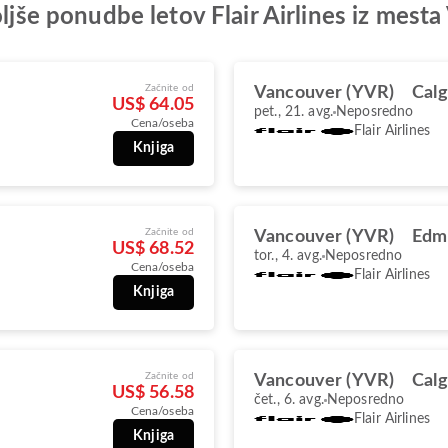
oljše ponudbe letov Flair Airlines iz mest
Začnite od
Vancouver (YVR)
Calg
US$ 64.05
pet., 21. avg.
Neposredno
Cena/oseba
Flair Airlines
Knjiga
Začnite od
Vancouver (YVR)
Edm
US$ 68.52
tor., 4. avg.
Neposredno
Cena/oseba
Flair Airlines
Knjiga
Začnite od
Vancouver (YVR)
Calg
US$ 56.58
čet., 6. avg.
Neposredno
Cena/oseba
Flair Airlines
Knjiga