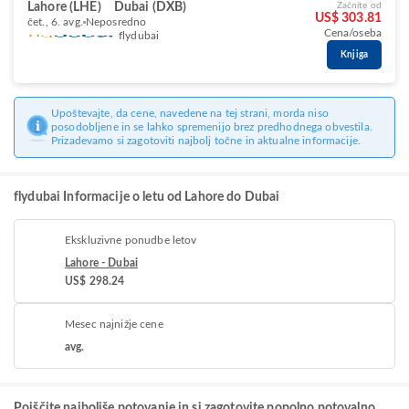
Lahore (LHE)
Dubai (DXB)
Začnite od
US$ 303.81
čet., 6. avg.
Neposredno
Cena/oseba
flydubai
Knjiga
Upoštevajte, da cene, navedene na tej strani, morda niso
posodobljene in se lahko spremenijo brez predhodnega obvestila.
Prizadevamo si zagotoviti najbolj točne in aktualne informacije.
flydubai Informacije o letu od Lahore do Dubai
Ekskluzivne ponudbe letov
Lahore - Dubai
US$ 298.24
Mesec najnižje cene
avg.
Poiščite najboljše potovanje in si zagotovite popolno potovalno