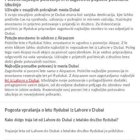
izkušnjo
Uživajte v osupljivih pokrajinah mesta Dubai
S svojo osupljivo pokrajino je Dubai znana kot sanjska destinacija, kjer lahko
preživite čas na sprehodu, uživanju v pokrajini in mirnem vzdušju. Načrtujte
enostavno in prijetno potovanje s prijatelji in družino. Za dokončanje
počitnic je flydubai pripravljen zagotoviti najboljšo storitev in vas odpeljati iz
Dubai.
Potujte enostavno in udobno z Airpazom
Poiščite lete z flydubai hitro, enostavno in ugodno s pomočjo Airpaz. Z le
enim klikom lahko doživite najboljši in nepozaben let iz Lahore v Dubai. Poleg
tega vam Airpaz nudi ekipo za pomoč uporabnikom, ki je vedno pripravljena
odgovoriti na vaša vprašanja. Uživajte v prijetnih počitnicah z družino brez
skrbi glede potovalnih načrtov.
Najboljše ponudbe potovanj iz mesta Dubai
Zagotovite si poceni lete samo z Airpazom. Poiščite najboljše promocije in
enostavno rezervirajte let pri flydubai. Z Airpazom vam zagotavljamo najboljši
let iz Lahore v Dubai
. Izboljšajte svoje potovanje s prilagodljivimi dodatki,
prilagojenimi vašim željam, od dovoljene dodatne prtljage do obrokov med
letom in izbire sedeža. Rezervirajte svoj poceni let z najboljšo potovalno
izkušnjo in neverjetnimi prihranki.
Pogosta vprašanja o letu flydubai iz Lahore v Dubai
Kako dolgo traja let od Lahore do Dubai z letalsko družbo flydubai?
Trajanje leta od Lahore do Dubai z letalsko družbo flydubai je približno .