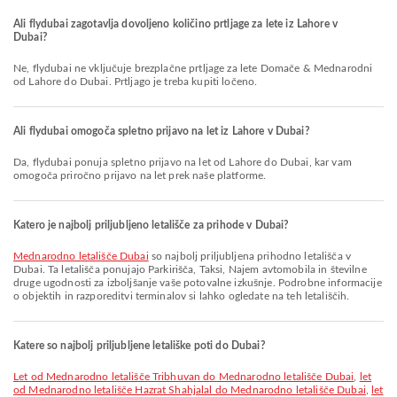
Ali flydubai zagotavlja dovoljeno količino prtljage za lete iz Lahore v
Dubai?
Ne, flydubai ne vključuje brezplačne prtljage za lete Domače & Mednarodni
od Lahore do Dubai. Prtljago je treba kupiti ločeno.
Ali flydubai omogoča spletno prijavo na let iz Lahore v Dubai?
Da, flydubai ponuja spletno prijavo na let od Lahore do Dubai, kar vam
omogoča priročno prijavo na let prek naše platforme.
Katero je najbolj priljubljeno letališče za prihode v Dubai?
Mednarodno letališče Dubai
so najbolj priljubljena prihodno letališča v
Dubai. Ta letališča ponujajo Parkirišča, Taksi, Najem avtomobila in številne
druge ugodnosti za izboljšanje vaše potovalne izkušnje. Podrobne informacije
o objektih in razporeditvi terminalov si lahko ogledate na teh letališčih.
Katere so najbolj priljubljene letališke poti do Dubai?
let od Mednarodno letališče Tribhuvan do Mednarodno letališče Dubai
,
let
od Mednarodno letališče Hazrat Shahjalal do Mednarodno letališče Dubai
,
let