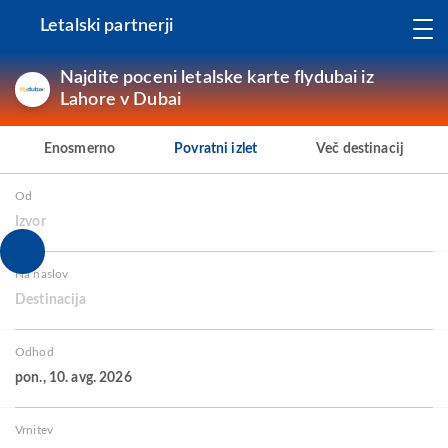
Letalski partnerji
Najdite poceni letalske karte flydubai iz
Lahore v Dubai
Enosmerno
Povratni izlet
Več destinacij
Od
Izvor
Na naslov
Destinacija
Odhod
pon., 10. avg. 2026
Vrnitev