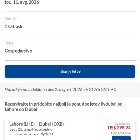
tor., 11. avg. 2026
Potniki
1 Odrasli
Class
Gospodarstvo
Iskanje letov
Nazadnje posodobljeno dne
2. avgust 2026 ob 21:56 GMT +0
Rezervirajte in pridobite najboljše ponudbe letov flydubai od
Lahore do Dubai
Lahore (LHE)
Dubai (DXB)
Začnite od
US$ 298.24
pet., 21. avg.
Neposredno
Cena/oseba
flydubai