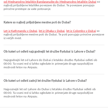
od Mednarodno letališče Bandaranaike do Mednarodno letališče Dubai
so
najbolj priljubljene letališke povezave do Dubai. Te povezave ponujajo
priročne prestope za vaše potovanje.
Katere so najbolj priljubljene mestne poti do Dubai?
let iz Kathmandu v Dubai
,
let iz Dhaka v Dubai
,
let iz Colombo v Dubai
so
najbolj priljubljene mestne poti do Dubai. Te poti ponujajo priročne povezave
iz večjih mest.
Ob kateri uri odleti najzgodnejši let družbe flydubai iz Lahore v Dubai?
Najzgodnejši let od Lahore do Dubai z letalsko družbo flydubai odleti ob
00:00. Ta vozni red si lahko ogledate in primerjate druge razpoložljive
možnosti letov na Airpazu.
Ob kateri uri odleti zadnji let družbe flydubai iz Lahore v Dubai?
Najpoznejši let od Lahore do Dubai z letalsko družbo flydubai odleti ob
00:00. Ta vozni red si lahko ogledate in primerjate druge razpoložljive
možnosti letov na Airpazu.