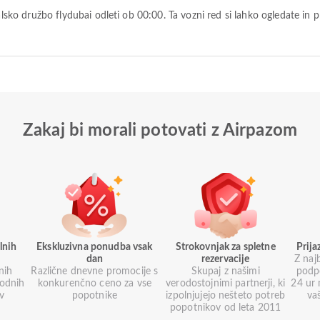
Zakaj bi morali potovati z Airpazom
lnih
Ekskluzivna ponudba vsak
Strokovnjak za spletne
Prij
dan
rezervacije
Z naj
nih
Različne dnevne promocije s
Skupaj z našimi
podp
godnih
konkurenčno ceno za vse
verodostojnimi partnerji, ki
24 ur 
ev
popotnike
izpolnjujejo nešteto potreb
va
popotnikov od leta 2011