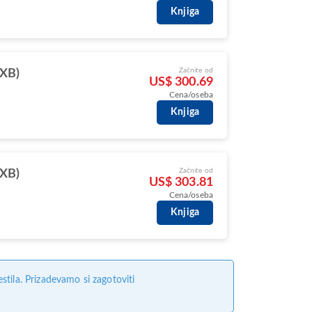
Knjiga
Začnite od
DXB)
US$ 300.69
Cena/oseba
Knjiga
Začnite od
DXB)
US$ 303.81
Cena/oseba
Knjiga
tila. Prizadevamo si zagotoviti