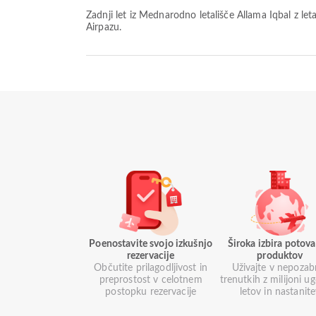
Zadnji let iz Mednarodno letališče Allama Iqbal z letalsko družbo flydubai odleti ob 00:00. Ta vozni red si lahko ogledate in primerjate druge razpoložljive možnosti letov na
Airpazu.
Poenostavite svojo izkušnjo
Široka izbira potova
rezervacije
produktov
Občutite prilagodljivost in
Uživajte v nepozab
preprostost v celotnem
trenutkih z milijoni u
postopku rezervacije
letov in nastanit