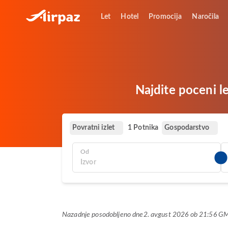
Let
Hotel
Promocija
Naročila
Najdite poceni l
Povratni izlet
Gospodarstvo
1 Potnika
Od
Nazadnje posodobljeno dne
2. avgust 2026 ob 21:56 G