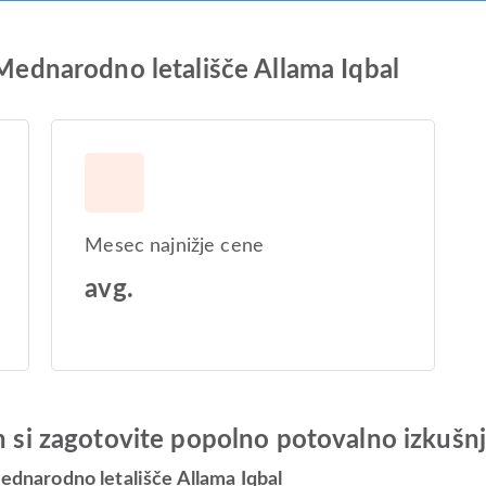
 Mednarodno letališče Allama Iqbal
Mesec najnižje cene
avg.
in si zagotovite popolno potovalno izkušn
Mednarodno letališče Allama Iqbal