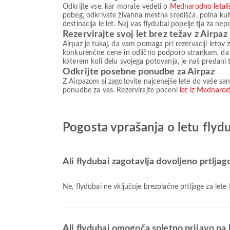
Odkrijte vse, kar morate vedeti o
Mednarodno letali
pobeg, odkrivate živahna mestna središča, polna kult
destinacija le let. Naj vas flydubai popelje tja za ne
Rezervirajte svoj let brez težav z Airpaz
Airpaz je tukaj, da vam pomaga pri rezervaciji letov
konkurenčne cene in odlično podporo strankam, da z
katerem koli delu svojega potovanja, je naš predani
Odkrijte posebne ponudbe za Airpaz
Z Airpazom si zagotovite najcenejše lete do vaše sanj
ponudbe za vas. Rezervirajte poceni
let iz Mednarod
Pogosta vprašanja o letu flyd
Ali flydubai zagotavlja dovoljeno prtljag
Ne, flydubai ne vključuje brezplačne prtljage za le
Ali flydubai omogoča spletno prijavo na 