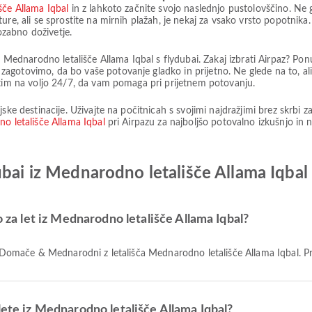
šče Allama Iqbal
in z lahkoto začnite svojo naslednjo pustolovščino. Ne 
ure, ali se sprostite na mirnih plažah, je nekaj za vsako vrsto popotnika
pozabno doživetje.
 z Mednarodno letališče Allama Iqbal s flydubai. Zakaj izbrati Airpaz? Po
agotovimo, da bo vaše potovanje gladko in prijetno. Ne glede na to, al
 tim na voljo 24/7, da vam pomaga pri prijetnem potovanju.
ske destinacije. Uživajte na počitnicah s svojimi najdražjimi brez skrbi 
no letališče Allama Iqbal
pri Airpazu za najboljšo potovalno izkušnjo in 
ubai iz Mednarodno letališče Allama Iqbal
o za let iz Mednarodno letališče Allama Iqbal?
te Domače & Mednarodni z letališča Mednarodno letališče Allama Iqbal. Prt
lete iz Mednarodno letališče Allama Iqbal?