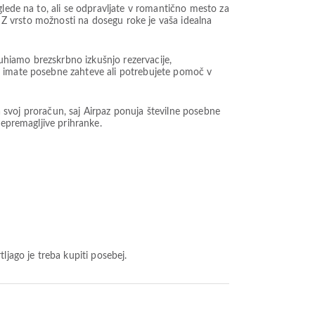
glede na to, ali se odpravljate v romantično mesto za
. Z vrsto možnosti na dosegu roke je vaša idealna
nuhiamo brezskrbno izkušnjo rezervacije,
i imate posebne zahteve ali potrebujete pomoč v
za svoj proračun, saj Airpaz ponuja številne posebne
nepremagljive prihranke.
ljago je treba kupiti posebej.