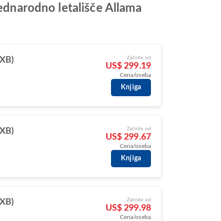
Mednarodno letališče Allama
Začnite od
DXB)
US$ 299.19
Cena/oseba
Knjiga
Začnite od
DXB)
US$ 299.67
Cena/oseba
Knjiga
Začnite od
DXB)
US$ 299.98
Cena/oseba