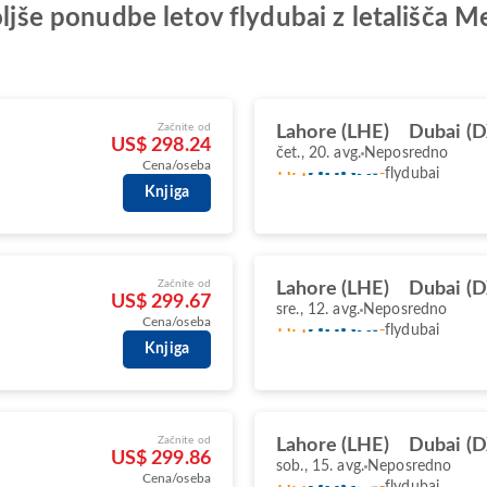
oljše ponudbe letov flydubai z letališča 
Začnite od
Lahore (LHE)
Dubai (
US$ 298.24
čet., 20. avg.
Neposredno
Cena/oseba
flydubai
Knjiga
Začnite od
Lahore (LHE)
Dubai (
US$ 299.67
sre., 12. avg.
Neposredno
Cena/oseba
flydubai
Knjiga
Začnite od
Lahore (LHE)
Dubai (
US$ 299.86
sob., 15. avg.
Neposredno
Cena/oseba
flydubai