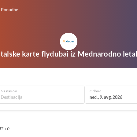
Ponudbe
etalske karte flydubai iz Mednarodno letal
Na naslov
Odhod
ned., 9. avg. 2026
MT +0