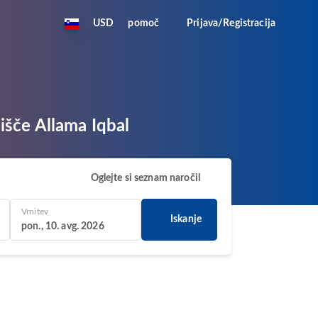
USD
pomoč
Prijava/Registracija
išče Allama Iqbal
Oglejte si seznam naročil
Vrnitev
Iskanje
pon., 10. avg. 2026