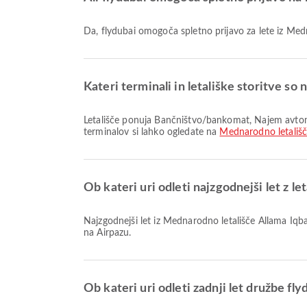
Da, flydubai omogoča spletno prijavo za lete iz M
Kateri terminali in letališke storitve so
Letališče ponuja Bančništvo/bankomat, Najem avtomobila, Čakalnica in številne druge storitve za boljšo potovalno izkušnjo. Podrobne informacije o storitvah in razporedu
terminalov si lahko ogledate na
Mednarodno letališč
Ob kateri uri odleti najzgodnejši let z l
Najzgodnejši let iz Mednarodno letališče Allama Iqbal z letalsko družbo flydubai odleti ob 00:00. Ta vozni red si lahko ogledate in primerjate druge razpoložljive možnosti letov
na Airpazu.
Ob kateri uri odleti zadnji let družbe fl