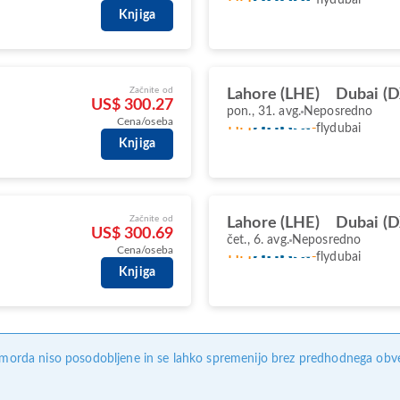
Knjiga
Začnite od
Lahore (LHE)
Dubai (
US$ 300.27
pon., 31. avg.
Neposredno
Cena/oseba
flydubai
Knjiga
Začnite od
Lahore (LHE)
Dubai (
US$ 300.69
čet., 6. avg.
Neposredno
Cena/oseba
flydubai
Knjiga
, morda niso posodobljene in se lahko spremenijo brez predhodnega obves