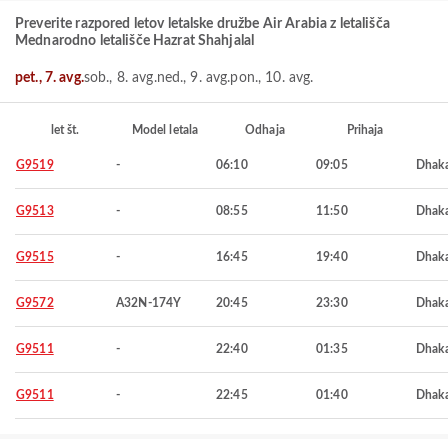
Preverite razpored letov letalske družbe Air Arabia z letališča
Mednarodno letališče Hazrat Shahjalal
pet., 7. avg.
sob., 8. avg.
ned., 9. avg.
pon., 10. avg.
let št.
Model letala
Odhaja
Prihaja
G9519
-
06:10
09:05
Dhak
G9513
-
08:55
11:50
Dhak
G9515
-
16:45
19:40
Dhak
G9572
A32N-174Y
20:45
23:30
Dhak
G9511
-
22:40
01:35
Dhak
G9511
-
22:45
01:40
Dhak