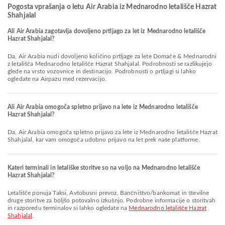
Pogosta vprašanja o letu Air Arabia iz Mednarodno letališče Hazrat
Shahjalal
Ali Air Arabia zagotavlja dovoljeno prtljago za let iz Mednarodno letališče
Hazrat Shahjalal?
Da, Air Arabia nudi dovoljeno količino prtljage za lete Domače & Mednarodni
z letališča Mednarodno letališče Hazrat Shahjalal. Podrobnosti se razlikujejo
glede na vrsto vozovnice in destinacijo. Podrobnosti o prtljagi si lahko
ogledate na Airpazu med rezervacijo.
Ali Air Arabia omogoča spletno prijavo na lete iz Mednarodno letališče
Hazrat Shahjalal?
Da, Air Arabia omogoča spletno prijavo za lete iz Mednarodno letališče Hazrat
Shahjalal, kar vam omogoča udobno prijavo na let prek naše platforme.
Kateri terminali in letališke storitve so na voljo na Mednarodno letališče
Hazrat Shahjalal?
Letališče ponuja Taksi, Avtobusni prevoz, Bančništvo/bankomat in številne
druge storitve za boljšo potovalno izkušnjo. Podrobne informacije o storitvah
in razporedu terminalov si lahko ogledate na
Mednarodno letališče Hazrat
Shahjalal
.