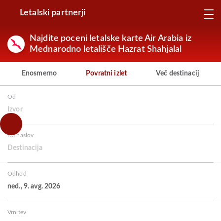
Letalski partnerji
Najdite poceni letalske karte Air Arabia iz
Mednarodno letališče Hazrat Shahjalal
Enosmerno
Povratni izlet
Več destinacij
Od
Izvor
Na naslov
Destinacija
Odhod
ned., 9. avg. 2026
Vrnitev