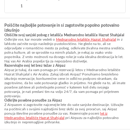
1
Poiščite najboljše potovanje in si zagotovite popolno potovalno
izkušnjo
Obiščite svoj sanjski pobeg z letališča Mednarodno letališče Hazrat Shahjalal
Odkrijte vse, kar morate vedeti o
Mednarodno letališče Hazrat Shahjalal
in z
lahkoto začnite svojo naslednjo pustolovščino. Ne glede na to, ali se
odpravljate v romantično mesto za pobeg, odkrivate živahna mestna središča,
polna kulture, ali se sprostite na mirnih plažah, je nekaj za vsako vrsto
popotnika. Z vrsto možnosti na dosegu roke je vaša idealna destinacija le let.
Naj vas Air Arabia popelje tja za nepozabno doživetje.
Rezervirajte svoj let brez težav z Airpaz
Airpaz je tukaj, da vam pomaga pri rezervaciji letov z Mednarodno letališče
Hazrat Shahjalal s Air Arabia. Zakaj izbrati Airpaz? Ponuhiamo brezskrbno
izkušnjo rezervacije, konkurenčne cene in odlično podporo strankam, da
zagotovimo, da bo vaše potovanje gladko in prijetno. Ne glede na to, ali imate
posebne zahteve ali potrebujete pomoč v katerem koli delu svojega
potovanja, je naš predani tim na voljo 24/7, da vam pomaga pri prijetnem
potovanju.
Odkrijte posebne ponudbe za Airpaz
Z Airpazom si zagotovite najcenejše lete do vaše sanjske destinacije. Uživajte
na počitnicah s svojimi najdražjimi brez skrbi za svoj proračun, saj Airpaz
ponuja številne posebne ponudbe za vas. Rezervirajte poceni
let iz
Mednarodno letališče Hazrat Shahjalal
pri Airpazu za najboljšo potovalno
izkušnjo in nepremagljive prihranke.