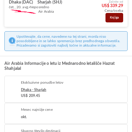
Dhaka (DAC)
Sharjah (SHJ)
Začnite od
US$ 339.29
čet., 20. avg.
Neposredno
Cena/oseba
Air Arabia
Knjiga
Upoštevajte, da cene, navedene na tej strani, morda niso
posodobljene in se lahko spremenijo brez predhodnega obvestila.
Prizadevamo si zagotoviti najbolj točne in aktualne informacije.
Air Arabia Informacije o letu iz Mednarodno letališče Hazrat
Shahjalal
Ekskluzivne ponudbe letov
Dhaka - Sharjah
US$ 209.45
Mesec najnižje cene
okt.
Skupno število destinacij