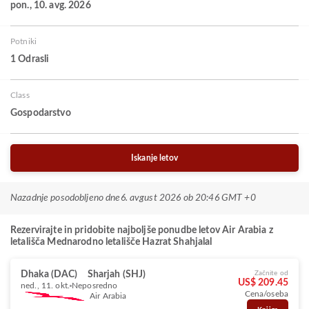
pon., 10. avg. 2026
Potniki
1 Odrasli
Class
Gospodarstvo
Iskanje letov
Nazadnje posodobljeno dne
6. avgust 2026 ob 20:46 GMT +0
Rezervirajte in pridobite najboljše ponudbe letov Air Arabia z
letališča Mednarodno letališče Hazrat Shahjalal
Dhaka (DAC)
Sharjah (SHJ)
Začnite od
US$ 209.45
ned., 11. okt.
Neposredno
Cena/oseba
Air Arabia