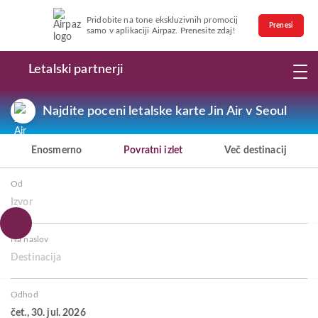
Pridobite na tone ekskluzivnih promocij
Prenesi
samo v aplikaciji Airpaz. Prenesite zdaj!
Letalski partnerji
Najdite poceni letalske karte Jin Air v Seoul
Enosmerno
Povratni izlet
Več destinacij
Od
Izvor
Na naslov
Destinacija
Odhod
čet., 30. jul. 2026