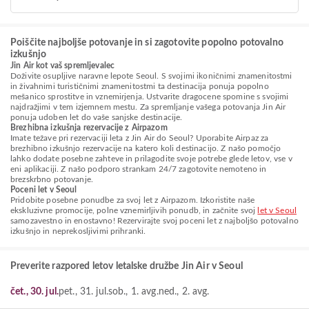
Poiščite najboljše potovanje in si zagotovite popolno potovalno
izkušnjo
Jin Air kot vaš spremljevalec
Doživite osupljive naravne lepote Seoul. S svojimi ikoničnimi znamenitostmi
in živahnimi turističnimi znamenitostmi ta destinacija ponuja popolno
mešanico sprostitve in vznemirjenja. Ustvarite dragocene spomine s svojimi
najdražjimi v tem izjemnem mestu. Za spremljanje vašega potovanja Jin Air
ponuja udoben let do vaše sanjske destinacije.
Brezhibna izkušnja rezervacije z Airpazom
Imate težave pri rezervaciji leta z Jin Air do Seoul? Uporabite Airpaz za
brezhibno izkušnjo rezervacije na katero koli destinacijo. Z našo pomočjo
lahko dodate posebne zahteve in prilagodite svoje potrebe glede letov, vse v
eni aplikaciji. Z našo podporo strankam 24/7 zagotovite nemoteno in
brezskrbno potovanje.
Poceni let v Seoul
Pridobite posebne ponudbe za svoj let z Airpazom. Izkoristite naše
ekskluzivne promocije, polne vznemirljivih ponudb, in začnite svoj
let v Seoul
samozavestno in enostavno! Rezervirajte svoj poceni let z najboljšo potovalno
izkušnjo in neprekosljivimi prihranki.
Preverite razpored letov letalske družbe Jin Air v Seoul
čet., 30. jul.
pet., 31. jul.
sob., 1. avg.
ned., 2. avg.