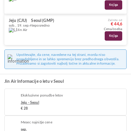
Knjiga
Jeju (CJU)
Seoul (GMP)
Začnite od
€ 44,6
sob., 19. sep.
Neposredno
Cena/oseba
Jin Air
Knjiga
Upoštevajte, da cene, navedene na tej strani, morda niso
posodobljene in se lahko spremenijo brez predhodnega obvestila.
Prizadevamo si zagotoviti najbolj točne in aktualne informacije.
Jin Air Informacije o letu v Seoul
Ekskluzivne ponudbe letov
Jeju - Seoul
€ 28
Mesec najnižje cene
sep.