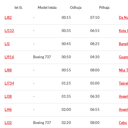
let št.
Model letala
Odhaja
Prihaja
LJ82
-
00:15
07:10
Da N
LJ132
-
00:35
06:55
Kota 
LJ2
-
00:45
08:25
Bang
LJ916
Boeing 737
00:50
04:30
Gua
LJ88
-
00:55
08:00
Nha T
LJ734
-
01:25
05:00
Taipei
LJ38
-
01:35
06:30
Angel
LJ46
-
02:00
06:55
Angel
LJ32
Boeing 737
02:20
08:00
Cebu