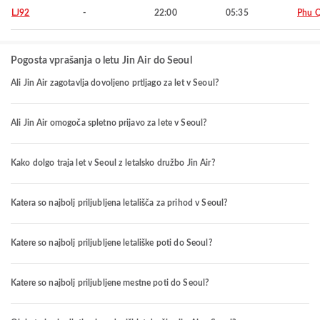
LJ92
-
22:00
05:35
Phu 
Pogosta vprašanja o letu Jin Air do Seoul
Ali Jin Air zagotavlja dovoljeno prtljago za let v Seoul?
Ali Jin Air omogoča spletno prijavo za lete v Seoul?
Kako dolgo traja let v Seoul z letalsko družbo Jin Air?
Katera so najbolj priljubljena letališča za prihod v Seoul?
Katere so najbolj priljubljene letališke poti do Seoul?
Katere so najbolj priljubljene mestne poti do Seoul?