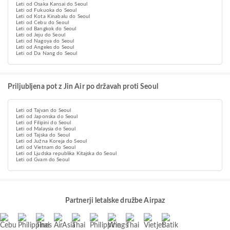
Leti od Osaka Kansai do Seoul
Leti od Fukuoka do Seoul
Leti od Kota Kinabalu do Seoul
Leti od Cebu do Seoul
Leti od Bangkok do Seoul
Leti od Jeju do Seoul
Leti od Nagoya do Seoul
Leti od Angeles do Seoul
Leti od Da Nang do Seoul
Priljubljena pot z Jin Air po državah proti Seoul
Leti od Tajvan do Seoul
Leti od Japonska do Seoul
Leti od Filipini do Seoul
Leti od Malaysia do Seoul
Leti od Tajska do Seoul
Leti od Južna Koreja do Seoul
Leti od Vietnam do Seoul
Leti od Ljudska republika Kitajska do Seoul
Leti od Gvam do Seoul
Partnerji letalske družbe Airpaz