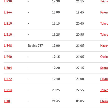
LJ738
-
17:30
21:15
Taich
LJ266
-
18:00
19:45
Fuku
LJ210
-
18:15
20:45
Toky
LJ210
-
18:25
20:55
Toky
LJ348
Boeing 737
19:00
21:05
Nago
LJ240
-
19:15
21:05
Osaka
LJ304
-
19:20
22:15
Sapp
LJ272
-
19:40
21:00
Fuku
LJ214
-
20:25
22:55
Toky
LJ10
-
21:45
05:05
Chian