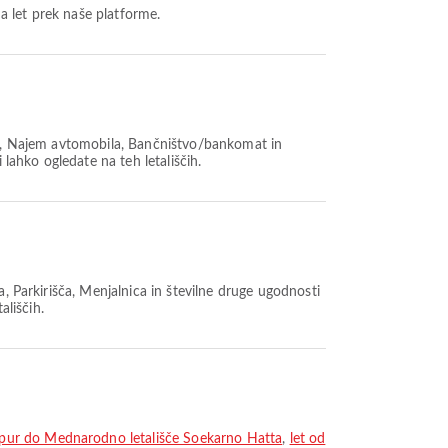
a let prek naše platforme.
šča, Najem avtomobila, Bančništvo/bankomat in
 lahko ogledate na teh letališčih.
a, Parkirišča, Menjalnica in številne druge ugodnosti
ališčih.
mpur do Mednarodno letališče Soekarno Hatta
,
let od