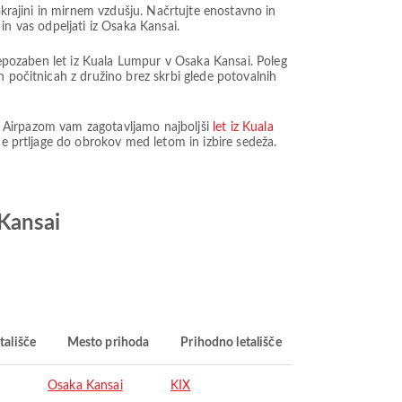
okrajini in mirnem vzdušju. Načrtujte enostavno in
 in vas odpeljati iz Osaka Kansai.
 nepozaben let iz Kuala Lumpur v Osaka Kansai. Poleg
h počitnicah z družino brez skrbi glede potovalnih
. Z Airpazom vam zagotavljamo najboljši
let iz Kuala
tne prtljage do obrokov med letom in izbire sedeža.
 Kansai
tališče
Mesto prihoda
Prihodno letališče
Osaka Kansai
KIX