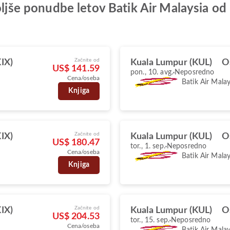
boljše ponudbe letov Batik Air Malaysia 
Začnite od
IX)
Kuala Lumpur (KUL)
O
US$ 141.59
pon., 10. avg.
Neposredno
Cena/oseba
Batik Air Malay
Knjiga
Začnite od
IX)
Kuala Lumpur (KUL)
O
US$ 180.47
tor., 1. sep.
Neposredno
Cena/oseba
Batik Air Malay
Knjiga
Začnite od
IX)
Kuala Lumpur (KUL)
O
US$ 204.53
tor., 15. sep.
Neposredno
Cena/oseba
Batik Air Malay