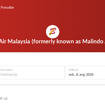
Ponudbe
 Air Malaysia (formerly known as Malindo
Na naslov
Odhod
sob., 8. avg. 2026
MT +0