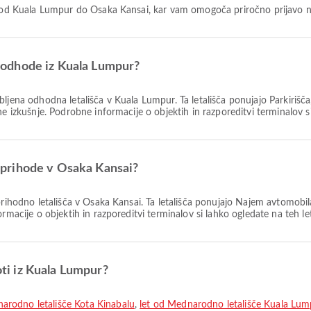
let od Kuala Lumpur do Osaka Kansai, kar vam omogoča priročno prijavo n
za odhode iz Kuala Lumpur?
jubljena odhodna letališča v Kuala Lumpur. Ta letališča ponujajo Parkiri
e izkušnje. Podrobne informacije o objektih in razporeditvi terminalov si
za prihode v Osaka Kansai?
 prihodno letališča v Osaka Kansai. Ta letališča ponujajo Najem avtomobil
rmacije o objektih in razporeditvi terminalov si lahko ogledate na teh let
poti iz Kuala Lumpur?
arodno letališče Kota Kinabalu
,
let od Mednarodno letališče Kuala Lu