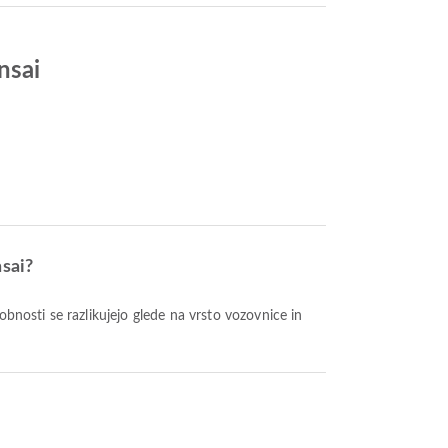
nsai
nsai?