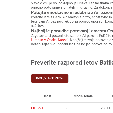
S svojo osupljivo pokrajino je Osaka Kansai znana ko
prijetno potovanje s prijatelji in družino. Za dokonča
Potujte enostavno in udobno z Airpazo
Poiščite lete z Batik Air Malaysia hitro, enostavno 
tega vam Airpaz nudi ekipo za pomoč uporabnikom, ki 
načrtov.
Najboljše ponudbe potovanj iz mesta O
Zagotovite si poceni lete samo z Airpazom. Poiščite 
Lumpur v Osaka Kansai
. Izboljšajte svoje potovanje
Rezervirajte svoj poceni let z najboljšo potovalno izk
Preverite razpored letov Bati
ned., 9. avg. 2026
let št.
Model letala
OD860
-
23:00