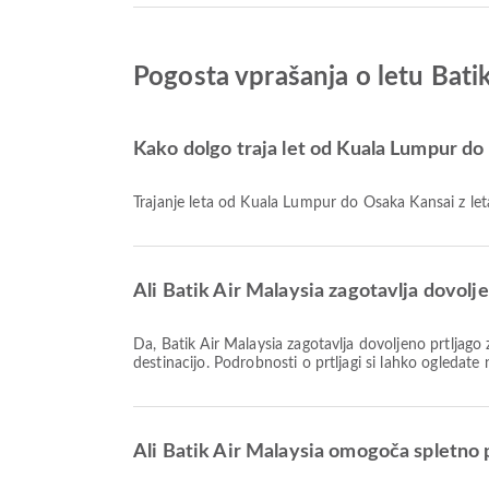
Pogosta vprašanja o letu Bati
Kako dolgo traja let od Kuala Lumpur do
Trajanje leta od Kuala Lumpur do Osaka Kansai z let
Ali Batik Air Malaysia zagotavlja dovolj
Da, Batik Air Malaysia zagotavlja dovoljeno prtljago za lete Domače & Mednarodni od Kuala Lumpur do Osaka Kansai. Podrobnosti se razlikujejo glede na vrsto vozovnice in
destinacijo. Podrobnosti o prtljagi si lahko ogledate
Ali Batik Air Malaysia omogoča spletno 