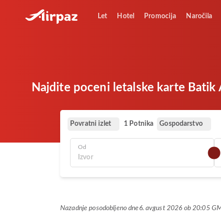
Let
Hotel
Promocija
Naročila
Najdite poceni letalske karte Batik
Povratni izlet
Gospodarstvo
1 Potnika
Od
Nazadnje posodobljeno dne
6. avgust 2026 ob 20:05 G