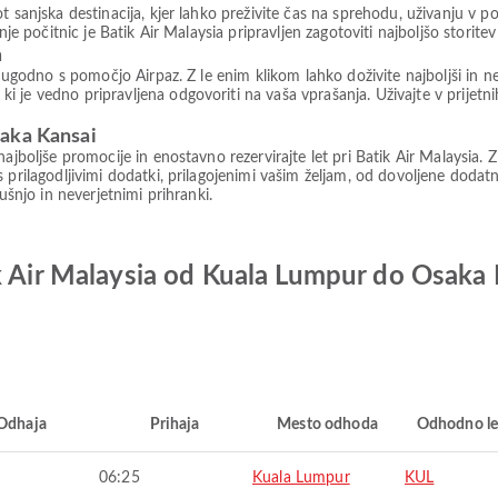
t sanjska destinacija, kjer lahko preživite čas na sprehodu, uživanju v p
nje počitnic je Batik Air Malaysia pripravljen zagotoviti najboljšo storitev
m
in ugodno s pomočjo Airpaz. Z le enim klikom lahko doživite najboljši in
je vedno pripravljena odgovoriti na vaša vprašanja. Uživajte v prijetni
saka Kansai
najboljše promocije in enostavno rezervirajte let pri Batik Air Malaysia
 s prilagodljivimi dodatki, prilagojenimi vašim željam, od dovoljene doda
ušnjo in neverjetnimi prihranki.
k Air Malaysia od Kuala Lumpur do Osaka
Odhaja
Prihaja
Mesto odhoda
Odhodno le
06:25
Kuala Lumpur
KUL