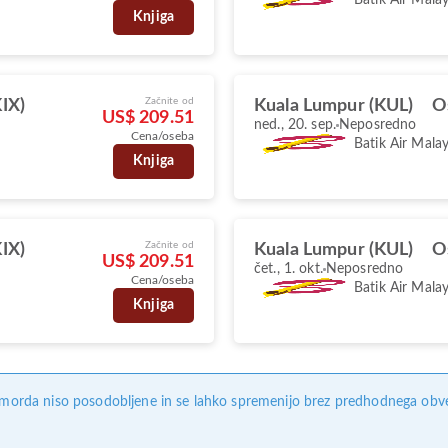
Knjiga
Začnite od
IX)
Kuala Lumpur (KUL)
O
US$ 209.51
ned., 20. sep.
Neposredno
Cena/oseba
Batik Air Malay
Knjiga
Začnite od
IX)
Kuala Lumpur (KUL)
O
US$ 209.51
čet., 1. okt.
Neposredno
Cena/oseba
Batik Air Malay
Knjiga
, morda niso posodobljene in se lahko spremenijo brez predhodnega obves