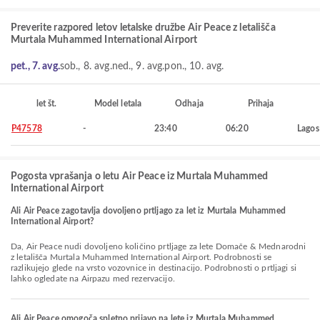
Preverite razpored letov letalske družbe Air Peace z letališča
Murtala Muhammed International Airport
pet., 7. avg.
sob., 8. avg.
ned., 9. avg.
pon., 10. avg.
let št.
Model letala
Odhaja
Prihaja
P47578
-
23:40
06:20
Lagos
Pogosta vprašanja o letu Air Peace iz Murtala Muhammed
International Airport
Ali Air Peace zagotavlja dovoljeno prtljago za let iz Murtala Muhammed
International Airport?
Da, Air Peace nudi dovoljeno količino prtljage za lete Domače & Mednarodni
z letališča Murtala Muhammed International Airport. Podrobnosti se
razlikujejo glede na vrsto vozovnice in destinacijo. Podrobnosti o prtljagi si
lahko ogledate na Airpazu med rezervacijo.
Ali Air Peace omogoča spletno prijavo na lete iz Murtala Muhammed