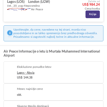
Lagos (LOS)
London (LGW)
Začnite od
US$ 984.24
čet., 20. avg.
Neposredno
Cena/oseba
Air Peace
Knjiga
Upoštevajte, da cene, navedene na tej strani, morda niso
posodobljene in se lahko spremenijo brez predhodnega obvestila.
Prizadevamo si zagotoviti najbolj točne in aktualne informacije.
Air Peace Informacije o letu iz Murtala Muhammed International
Airport
Ekskluzivne ponudbe letov
Lagos - Abuja
US$ 144.38
Mesec najnižje cene
okt.
Skupno število destinacij