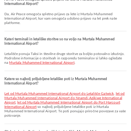
International Airport?
Da, Air Peace omogoča spletno prijavo za lete iz Murtala Muhammed
International Airport, kar vam omogoča udobno prijavo na let prek naše
platforme.
Kateri terminali in letališke storitve so na voljo na Murtala Muhammed
International Airport?
Letališče ponuja Taksi in številne druge storitve za boljšo potovalno izkušnjo.
Podrobne informacije o storitvah in razporedu terminalov si lahko ogledate
na
Murtala Muhammed International Airport
.
Katere so najbolj priljubljene letališke poti iz Murtala Muhammed
International Airport?
let od Murtala Muhammed International Airport do Letališče Gatwick
,
let od
Murtala Muhammed International Airport do Nnamdi Azikiwe International
Airport
,
let od Murtala Muhammed International Airport do Port Harcourt
International Airport
so najbolj priljubljene letališke poti iz Murtala
Muhammed International Airport. Te poti ponujajo priročne povezave za vaše
potovanje.