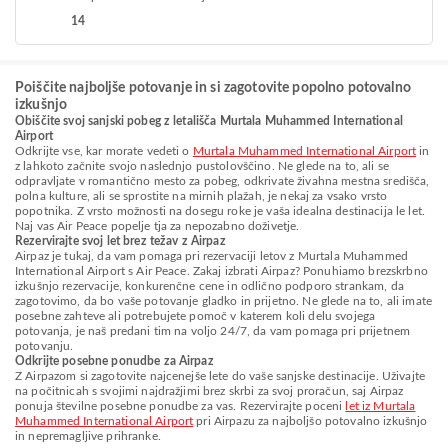
14
Poiščite najboljše potovanje in si zagotovite popolno potovalno
izkušnjo
Obiščite svoj sanjski pobeg z letališča Murtala Muhammed International
Airport
Odkrijte vse, kar morate vedeti o
Murtala Muhammed International Airport
in
z lahkoto začnite svojo naslednjo pustolovščino. Ne glede na to, ali se
odpravljate v romantično mesto za pobeg, odkrivate živahna mestna središča,
polna kulture, ali se sprostite na mirnih plažah, je nekaj za vsako vrsto
popotnika. Z vrsto možnosti na dosegu roke je vaša idealna destinacija le let.
Naj vas Air Peace popelje tja za nepozabno doživetje.
Rezervirajte svoj let brez težav z Airpaz
Airpaz je tukaj, da vam pomaga pri rezervaciji letov z Murtala Muhammed
International Airport s Air Peace. Zakaj izbrati Airpaz? Ponuhiamo brezskrbno
izkušnjo rezervacije, konkurenčne cene in odlično podporo strankam, da
zagotovimo, da bo vaše potovanje gladko in prijetno. Ne glede na to, ali imate
posebne zahteve ali potrebujete pomoč v katerem koli delu svojega
potovanja, je naš predani tim na voljo 24/7, da vam pomaga pri prijetnem
potovanju.
Odkrijte posebne ponudbe za Airpaz
Z Airpazom si zagotovite najcenejše lete do vaše sanjske destinacije. Uživajte
na počitnicah s svojimi najdražjimi brez skrbi za svoj proračun, saj Airpaz
ponuja številne posebne ponudbe za vas. Rezervirajte poceni
let iz Murtala
Muhammed International Airport
pri Airpazu za najboljšo potovalno izkušnjo
in nepremagljive prihranke.