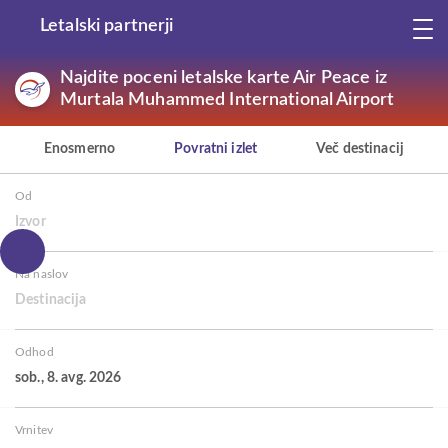
Letalski partnerji
Najdite poceni letalske karte Air Peace iz
Murtala Muhammed International Airport
Enosmerno
Povratni izlet
Več destinacij
Od
Izvor
Na naslov
Destinacija
Odhod
sob., 8. avg. 2026
Vrnitev