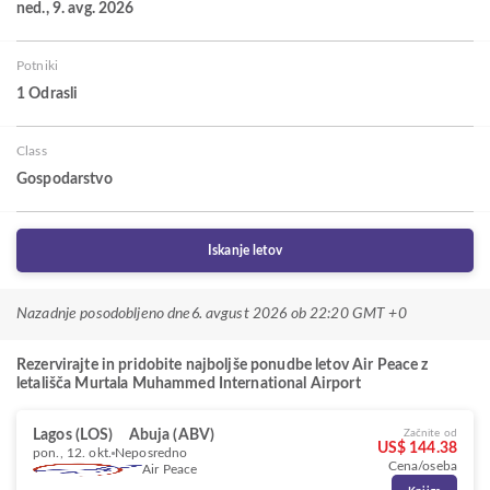
ned., 9. avg. 2026
Potniki
1 Odrasli
Class
Gospodarstvo
Iskanje letov
Nazadnje posodobljeno dne
6. avgust 2026 ob 22:20 GMT +0
Rezervirajte in pridobite najboljše ponudbe letov Air Peace z
letališča Murtala Muhammed International Airport
Lagos (LOS)
Abuja (ABV)
Začnite od
US$ 144.38
pon., 12. okt.
Neposredno
Cena/oseba
Air Peace