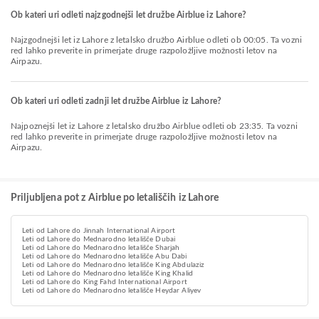
Ob kateri uri odleti najzgodnejši let družbe Airblue iz Lahore?
Najzgodnejši let iz Lahore z letalsko družbo Airblue odleti ob 00:05. Ta vozni
red lahko preverite in primerjate druge razpoložljive možnosti letov na
Airpazu.
Ob kateri uri odleti zadnji let družbe Airblue iz Lahore?
Najpoznejši let iz Lahore z letalsko družbo Airblue odleti ob 23:35. Ta vozni
red lahko preverite in primerjate druge razpoložljive možnosti letov na
Airpazu.
Priljubljena pot z Airblue po letališčih iz Lahore
Leti od Lahore do Jinnah International Airport
Leti od Lahore do Mednarodno letališče Dubai
Leti od Lahore do Mednarodno letališče Sharjah
Leti od Lahore do Mednarodno letališče Abu Dabi
Leti od Lahore do Mednarodno letališče King Abdulaziz
Leti od Lahore do Mednarodno letališče King Khalid
Leti od Lahore do King Fahd International Airport
Leti od Lahore do Mednarodno letališče Heydar Aliyev