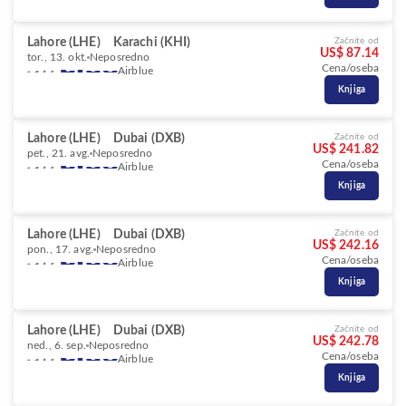
Lahore (LHE)
Karachi (KHI)
Začnite od
US$ 87.14
tor., 13. okt.
Neposredno
Cena/oseba
Airblue
Knjiga
Lahore (LHE)
Dubai (DXB)
Začnite od
US$ 241.82
pet., 21. avg.
Neposredno
Cena/oseba
Airblue
Knjiga
Lahore (LHE)
Dubai (DXB)
Začnite od
US$ 242.16
pon., 17. avg.
Neposredno
Cena/oseba
Airblue
Knjiga
Lahore (LHE)
Dubai (DXB)
Začnite od
US$ 242.78
ned., 6. sep.
Neposredno
Cena/oseba
Airblue
Knjiga