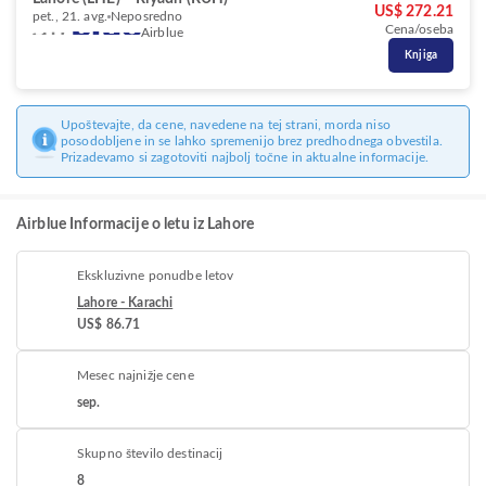
US$ 272.21
pet., 21. avg.
Neposredno
Cena/oseba
Airblue
Knjiga
Upoštevajte, da cene, navedene na tej strani, morda niso
posodobljene in se lahko spremenijo brez predhodnega obvestila.
Prizadevamo si zagotoviti najbolj točne in aktualne informacije.
Airblue Informacije o letu iz Lahore
Ekskluzivne ponudbe letov
Lahore - Karachi
US$ 86.71
Mesec najnižje cene
sep.
Skupno število destinacij
8