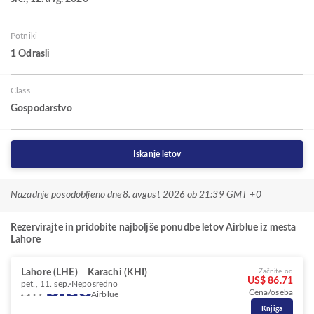
Potniki
1 Odrasli
Class
Gospodarstvo
Iskanje letov
Nazadnje posodobljeno dne
8. avgust 2026 ob 21:39 GMT +0
Rezervirajte in pridobite najboljše ponudbe letov Airblue iz mesta
Lahore
Lahore (LHE)
Karachi (KHI)
Začnite od
US$ 86.71
pet., 11. sep.
Neposredno
Cena/oseba
Airblue
Knjiga