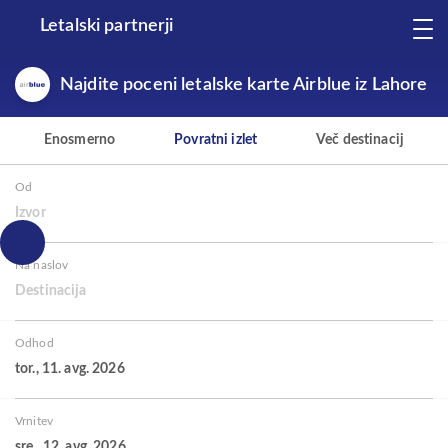
Letalski partnerji
Najdite poceni letalske karte Airblue iz Lahore
Enosmerno
Povratni izlet
Več destinacij
Od
Izvor
Na naslov
Destinacija
Odhod
tor., 11. avg. 2026
Vrnitev
sre., 12. avg. 2026