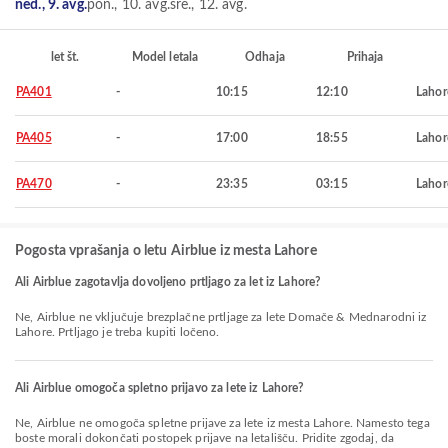
ned., 9. avg.
pon., 10. avg.
sre., 12. avg.
let št.
Model letala
Odhaja
Prihaja
PA401
-
10:15
12:10
Lahor
PA405
-
17:00
18:55
Lahor
PA470
-
23:35
03:15
Lahor
Pogosta vprašanja o letu Airblue iz mesta Lahore
Ali Airblue zagotavlja dovoljeno prtljago za let iz Lahore?
Ne, Airblue ne vključuje brezplačne prtljage za lete Domače & Mednarodni iz
Lahore. Prtljago je treba kupiti ločeno.
Ali Airblue omogoča spletno prijavo za lete iz Lahore?
Ne, Airblue ne omogoča spletne prijave za lete iz mesta Lahore. Namesto tega
boste morali dokončati postopek prijave na letališču. Pridite zgodaj, da