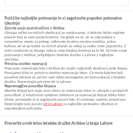
Poiščite najboljše potovanje in si zagotovite popolno potovalno
izkušnjo
Začnite svojo pustolovščino z Airblue
Obstaja veliko turističnih destinacij za raziskovanje, z lahkoto lahko najdete
popoln kraj za vašo pustolovščino. Ne glede na to, ali se odpravljate v
romantično mesto za pobeg, odkrivate živahna mestna središča, polna
kulture, ali se sprostite na mirnih plažah, je nekaj za vsako vrsto popotnika. Z
vrsto možnosti na dosegu roke je vaša idealna destinacija le let. Začnite svoje
potovanje z Airblue, priljubljeno letalsko družbo v Lahore z najboljšo
storitvijo.
Priročna storitev rezervacij
Preprosto rezervirajte lete z Airblue do svojih najljubših destinacij prek Airpaz.
Ponujamo hitro in priročno storitev rezervacije letov. Če imate kakršne koli
posebne zahteve za vaš let, vam lahko pomagamo pri komunikaciji z letalsko
družbo. Rezervirajte priročen let iz Lahore.
Nepremagljive ponudbe Airpaza
Izberite Airpaz kot svojo prvo izbiro za rezervacijo letov in uživajte v privlačnih
ponudbah. Z intuitivnim spletnim sistemom za rezervacije Airpaz lahko hitro
iščete, primerjate in si zagotovite poceni lete, ki ustrezajo vašemu proračunu.
Rezervirajte svoj poceni
let iz Lahore
za najboljšo potovalno izkušnjo in
neprekosljive prihranke.
Preverite urnik letov letalske družbe Airblue iz kraja Lahore