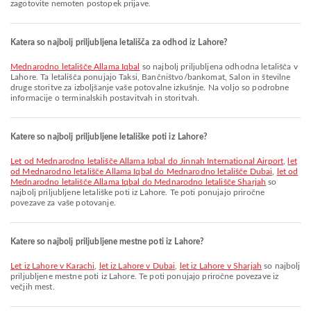
zagotovite nemoten postopek prijave.
Katera so najbolj priljubljena letališča za odhod iz Lahore?
Mednarodno letališče Allama Iqbal
so najbolj priljubljena odhodna letališča v
Lahore. Ta letališča ponujajo Taksi, Bančništvo/bankomat, Salon in številne
druge storitve za izboljšanje vaše potovalne izkušnje. Na voljo so podrobne
informacije o terminalskih postavitvah in storitvah.
Katere so najbolj priljubljene letališke poti iz Lahore?
let od Mednarodno letališče Allama Iqbal do Jinnah International Airport
,
let
od Mednarodno letališče Allama Iqbal do Mednarodno letališče Dubai
,
let od
Mednarodno letališče Allama Iqbal do Mednarodno letališče Sharjah
so
najbolj priljubljene letališke poti iz Lahore. Te poti ponujajo priročne
povezave za vaše potovanje.
Katere so najbolj priljubljene mestne poti iz Lahore?
let iz Lahore v Karachi
,
let iz Lahore v Dubai
,
let iz Lahore v Sharjah
so najbolj
priljubljene mestne poti iz Lahore. Te poti ponujajo priročne povezave iz
večjih mest.