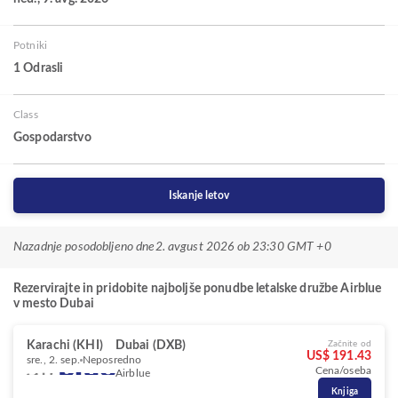
Potniki
1 Odrasli
Class
Gospodarstvo
Iskanje letov
Nazadnje posodobljeno dne
2. avgust 2026 ob 23:30 GMT +0
Rezervirajte in pridobite najboljše ponudbe letalske družbe Airblue
v mesto Dubai
Karachi (KHI)
Dubai (DXB)
Začnite od
US$ 191.43
sre., 2. sep.
Neposredno
Cena/oseba
Airblue
Knjiga