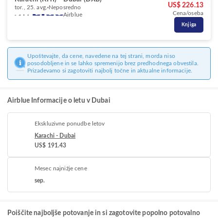
US$ 226.13
tor., 25. avg.
Neposredno
Cena/oseba
Airblue
Knjiga
Upoštevajte, da cene, navedene na tej strani, morda niso
posodobljene in se lahko spremenijo brez predhodnega obvestila.
Prizadevamo si zagotoviti najbolj točne in aktualne informacije.
Airblue Informacije o letu v Dubai
Ekskluzivne ponudbe letov
Karachi - Dubai
US$ 191.43
Mesec najnižje cene
sep.
Poiščite najboljše potovanje in si zagotovite popolno potovalno