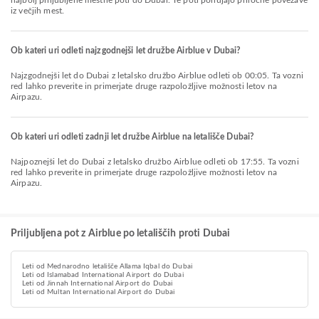
najbolj priljubljene mestne poti do Dubai. Te poti ponujajo priročne povezave
iz večjih mest.
Ob kateri uri odleti najzgodnejši let družbe Airblue v Dubai?
Najzgodnejši let do Dubai z letalsko družbo Airblue odleti ob 00:05. Ta vozni
red lahko preverite in primerjate druge razpoložljive možnosti letov na
Airpazu.
Ob kateri uri odleti zadnji let družbe Airblue na letališče Dubai?
Najpoznejši let do Dubai z letalsko družbo Airblue odleti ob 17:55. Ta vozni
red lahko preverite in primerjate druge razpoložljive možnosti letov na
Airpazu.
Priljubljena pot z Airblue po letališčih proti Dubai
Leti od Mednarodno letališče Allama Iqbal do Dubai
Leti od Islamabad International Airport do Dubai
Leti od Jinnah International Airport do Dubai
Leti od Multan International Airport do Dubai