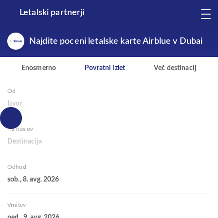
Letalski partnerji
Najdite poceni letalske karte Airblue v Dubai
Enosmerno
Povratni izlet
Več destinacij
Od
Izvor
Na naslov
Destinacija
Odhod
sob., 8. avg. 2026
Vrnitev
ned., 9. avg. 2026