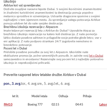
izkušnjo
Airblue kot vaš spremljevalec
Doživite osupljive naravne lepote Dubai. S svojimi ikoničnimi znamenitostmi
in živahnimi turističnimi znamenitostmi ta destinacija ponuja popolno
mešanico sprostitve in vznemirjenja. Ustvarite dragocene spomine s svojimi
najdražjimi v tem izjemnem mestu. Za spremljanje vašega potovanja Airblue
ponuja udoben let do vaše sanjske destinacije.
Brezhibna izkušnja rezervacije z Airpazom
Imate težave pri rezervaciji leta z Airblue do Dubai? Uporabite Airpaz za
brezhibno izkušnjo rezervacije na katero koli destinacijo. Z našo pomočjo
lahko dodate posebne zahteve in prilagodite svoje potrebe glede letov, vse v
eni aplikaciji. Z našo podporo strankam 24/7 zagotovite nemoteno in
brezskrbno potovanje.
Poceni let v Dubai
Pridobite posebne ponudbe za svoj let z Airpazom. Izkoristite naše
ekskluzivne promocije, polne vznemirljivih ponudb, in začnite svoj
let v Dubai
samozavestno in enostavno! Rezervirajte svoj poceni let z najboljšo potovalno
izkušnjo in neprekosljivimi prihranki.
Preverite razpored letov letalske družbe Airblue v Dubai
pon., 3. avg.
tor., 4. avg.
sre., 5. avg.
čet., 6. avg.
let št.
Model letala
Odhaja
Prihaja
PA410
Boeing 777
02:15
04:45
Lahor