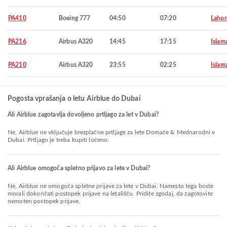
PA410
Boeing 777
04:50
07:20
Lahor
PA216
Airbus A320
14:45
17:15
Islam
PA210
Airbus A320
23:55
02:25
Islam
Pogosta vprašanja o letu Airblue do Dubai
Ali Airblue zagotavlja dovoljeno prtljago za let v Dubai?
Ne, Airblue ne vključuje brezplačne prtljage za lete Domače & Mednarodni v
Dubai. Prtljago je treba kupiti ločeno.
Ali Airblue omogoča spletno prijavo za lete v Dubai?
Ne, Airblue ne omogoča spletne prijave za lete v Dubai. Namesto tega boste
morali dokončati postopek prijave na letališču. Pridite zgodaj, da zagotovite
nemoten postopek prijave.