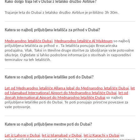
Kako dolgo traja let v Dubai z letalsko družbo Airblue?
Trajanje leta do Dubai z letalsko družbo Airblue je približno 3h 30m.
Katera so najbolj priljubljena letališča za prihod v Dubai?
Mednarodno letališče Dubai
,
Mednarodno letališče Al Maktoum
so najbolj
priljubljena letališča za prihod v . Ta letališča ponujajo Brezcarinska
prodajalna, Vlak, Taksi in številne druge storitve za izboljšanje vaše potovalne
izkušnje. Ogledate si lahko podrobne informacije o storitvah in razporeditvi
terminalov na teh letališčih.
Katere so najbolj priljubljene letališke poti do Dubai?
let od Mednarodno letališče Allama Iqbal do Mednarodno letališče Dubai
,
let
od Islamabad International Airport do Mednarodno letališče Dubai
,
let od
Jinnah International Airport do Mednarodno letališče Dubai
so najbolj
priljubljene letališke poti do Dubai. Te poti ponujajo priročne povezave za
vaše potovanje.
Katere so najbolj priljubljene mestne poti do Dubai?
let iz Lahore v Dubai
,
let iz Islamabad v Dubai
,
let iz Karachi v Dubai
so