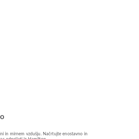
jo
jini in mirnem vzdušju. Načrtujte enostavno in