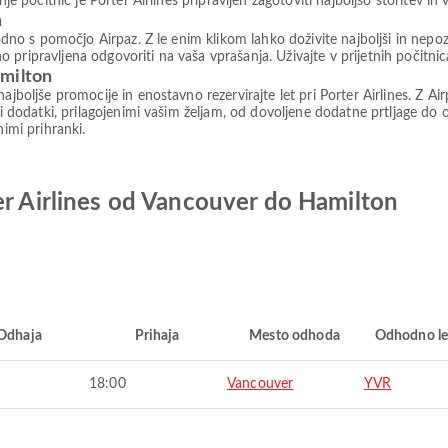
je počitnic je Porter Airlines pripravljen zagotoviti najboljšo storitev in 
m
ugodno s pomočjo Airpaz. Z le enim klikom lahko doživite najboljši in nep
pripravljena odgovoriti na vaša vprašanja. Uživajte v prijetnih počitnic
amilton
najboljše promocije in enostavno rezervirajte let pri Porter Airlines. Z 
imi dodatki, prilagojenimi vašim željam, od dovoljene dodatne prtljage do
nimi prihranki.
er Airlines od Vancouver do Hamilton
Odhaja
Prihaja
Mesto odhoda
Odhodno le
18:00
Vancouver
YVR