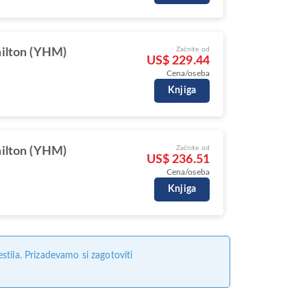
Začnite od
ilton (YHM)
US$ 229.44
Cena/oseba
Knjiga
Začnite od
ilton (YHM)
US$ 236.51
Cena/oseba
Knjiga
tila. Prizadevamo si zagotoviti