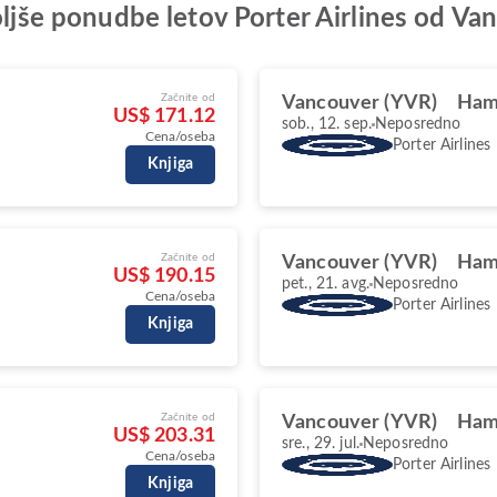
boljše ponudbe letov Porter Airlines od V
Začnite od
Vancouver (YVR)
Ham
US$ 171.12
sob., 12. sep.
Neposredno
Cena/oseba
Porter Airlines
Knjiga
Začnite od
Vancouver (YVR)
Ham
US$ 190.15
pet., 21. avg.
Neposredno
Cena/oseba
Porter Airlines
Knjiga
Začnite od
Vancouver (YVR)
Ham
US$ 203.31
sre., 29. jul.
Neposredno
Cena/oseba
Porter Airlines
Knjiga