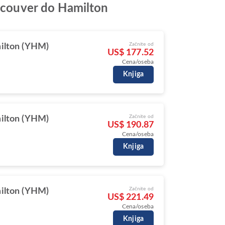
ancouver do Hamilton
Začnite od
ilton (YHM)
US$ 177.52
Cena/oseba
Knjiga
Začnite od
ilton (YHM)
US$ 190.87
Cena/oseba
Knjiga
Začnite od
ilton (YHM)
US$ 221.49
Cena/oseba
Knjiga