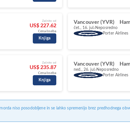
Začnite od
Vancouver (YVR)
Ham
US$ 227.62
čet., 16. jul.
Neposredno
Cena/oseba
Porter Airlines
Knjiga
Začnite od
Vancouver (YVR)
Ham
US$ 235.87
ned., 26. jul.
Neposredno
Cena/oseba
Porter Airlines
Knjiga
, morda niso posodobljene in se lahko spremenijo brez predhodnega obves