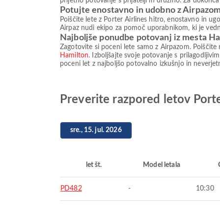
prijetno potovanje s prijatelji in družino. Za dokončan
Potujte enostavno in udobno z Airpazo
Poiščite lete z Porter Airlines hitro, enostavno in 
Airpaz nudi ekipo za pomoč uporabnikom, ki je vedno 
Najboljše ponudbe potovanj iz mesta H
Zagotovite si poceni lete samo z Airpazom. Poiščite 
Hamilton
. Izboljšajte svoje potovanje s prilagodljiv
poceni let z najboljšo potovalno izkušnjo in neverjet
Preverite razpored letov Port
sre., 15. jul. 2026
let št.
Model letala
PD482
-
10:30