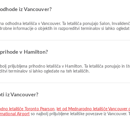
za odhode iz Vancouver?
jena odhodna letališča v Vancouver. Ta letališča ponujajo Salon, Invaliden
robne informacije o objektih in razporeditvi terminalov si lahko ogledate
za prihode v Hamilton?
bolj priljubljena prihodno letališča v Hamilton. Ta letališča ponujajo in 
itvi terminalov si lahko ogledate na teh letališčih.
poti iz Vancouver?
dno letališče Toronto Pearson
,
let od Mednarodno letališče Vancouver 
national Airport
so najbolj priljubljene letališke povezave iz Vancouver