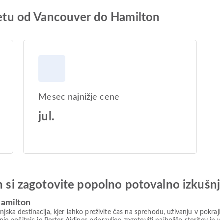
 letu od Vancouver do Hamilton
Mesec najnižje cene
jul.
in si zagotovite popolno potovalno izkušn
Hamilton
njska destinacija, kjer lahko preživite čas na sprehodu, uživanju v pokra