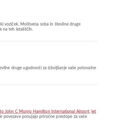
čki voziček, Molitvena soba in številne druge
 na teh letališčih.
številne druge ugodnosti za izboljšanje vaše potovalne
do John C Munro Hamilton International Airport
,
let
. Te povezave ponujajo priročne prestope za vaše