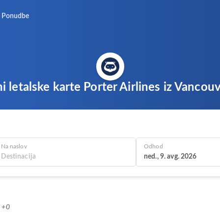
Ponudbe
i letalske karte Porter Airlines iz Vancou
Na naslov
Odhod
ned., 9. avg. 2026
T +0