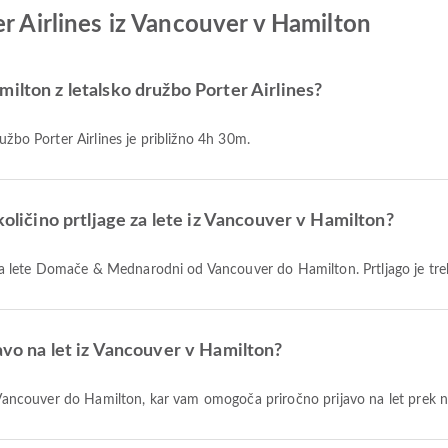
er Airlines iz Vancouver v Hamilton
ilton z letalsko družbo Porter Airlines?
užbo Porter Airlines je približno 4h 30m.
količino prtljage za lete iz Vancouver v Hamilton?
ge za lete Domače & Mednarodni od Vancouver do Hamilton. Prtljago je tre
avo na let iz Vancouver v Hamilton?
od Vancouver do Hamilton, kar vam omogoča priročno prijavo na let prek 