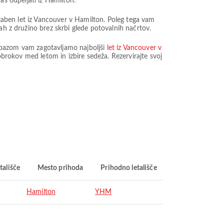
vas odpeljati iz Hamilton.
ozaben let iz Vancouver v Hamilton. Poleg tega vam
ah z družino brez skrbi glede potovalnih načrtov.
Airpazom vam zagotavljamo najboljši
let iz Vancouver v
 obrokov med letom in izbire sedeža. Rezervirajte svoj
tališče
Mesto prihoda
Prihodno letališče
Hamilton
YHM