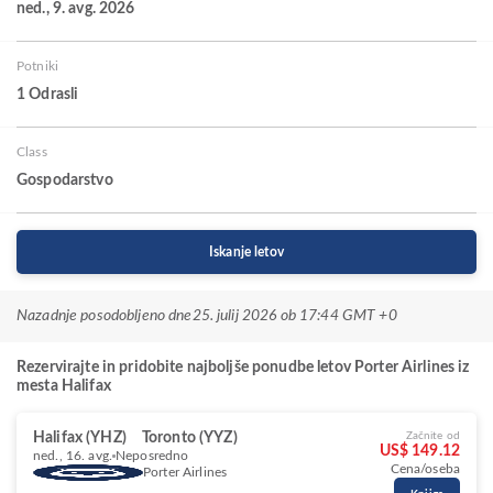
ned., 9. avg. 2026
Potniki
1 Odrasli
Class
Gospodarstvo
Iskanje letov
Nazadnje posodobljeno dne
25. julij 2026 ob 17:44 GMT +0
Rezervirajte in pridobite najboljše ponudbe letov Porter Airlines iz
mesta Halifax
Halifax (YHZ)
Toronto (YYZ)
Začnite od
US$ 149.12
ned., 16. avg.
Neposredno
Cena/oseba
Porter Airlines