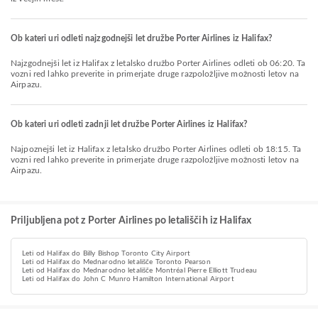
Ob kateri uri odleti najzgodnejši let družbe Porter Airlines iz Halifax?
Najzgodnejši let iz Halifax z letalsko družbo Porter Airlines odleti ob 06:20. Ta
vozni red lahko preverite in primerjate druge razpoložljive možnosti letov na
Airpazu.
Ob kateri uri odleti zadnji let družbe Porter Airlines iz Halifax?
Najpoznejši let iz Halifax z letalsko družbo Porter Airlines odleti ob 18:15. Ta
vozni red lahko preverite in primerjate druge razpoložljive možnosti letov na
Airpazu.
Priljubljena pot z Porter Airlines po letališčih iz Halifax
Leti od Halifax do Billy Bishop Toronto City Airport
Leti od Halifax do Mednarodno letališče Toronto Pearson
Leti od Halifax do Mednarodno letališče Montréal Pierre Elliott Trudeau
Leti od Halifax do John C Munro Hamilton International Airport