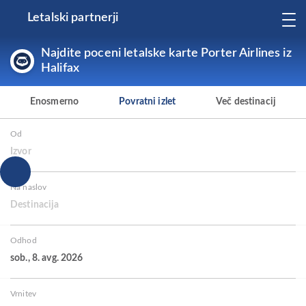
Letalski partnerji
Najdite poceni letalske karte Porter Airlines iz
Halifax
Enosmerno
Povratni izlet
Več destinacij
Od
Izvor
Na naslov
Destinacija
Odhod
sob., 8. avg. 2026
Vrnitev