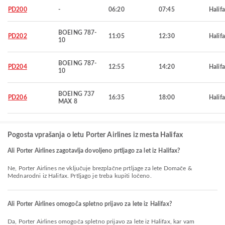
PD200
-
06:20
07:45
Halif
BOEING 787-
PD202
11:05
12:30
Halif
10
BOEING 787-
PD204
12:55
14:20
Halif
10
BOEING 737
PD206
16:35
18:00
Halif
MAX 8
Pogosta vprašanja o letu Porter Airlines iz mesta Halifax
Ali Porter Airlines zagotavlja dovoljeno prtljago za let iz Halifax?
Ne, Porter Airlines ne vključuje brezplačne prtljage za lete Domače &
Mednarodni iz Halifax. Prtljago je treba kupiti ločeno.
Ali Porter Airlines omogoča spletno prijavo za lete iz Halifax?
Da, Porter Airlines omogoča spletno prijavo za lete iz Halifax, kar vam