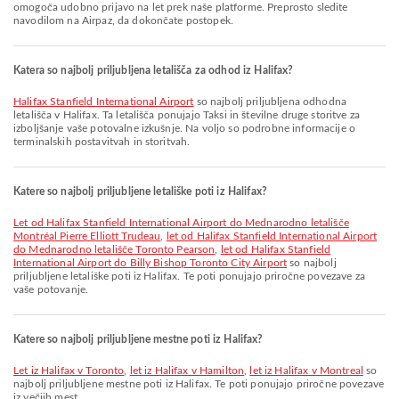
omogoča udobno prijavo na let prek naše platforme. Preprosto sledite
navodilom na Airpaz, da dokončate postopek.
Katera so najbolj priljubljena letališča za odhod iz Halifax?
Halifax Stanfield International Airport
so najbolj priljubljena odhodna
letališča v Halifax. Ta letališča ponujajo Taksi in številne druge storitve za
izboljšanje vaše potovalne izkušnje. Na voljo so podrobne informacije o
terminalskih postavitvah in storitvah.
Katere so najbolj priljubljene letališke poti iz Halifax?
let od Halifax Stanfield International Airport do Mednarodno letališče
Montréal Pierre Elliott Trudeau
,
let od Halifax Stanfield International Airport
do Mednarodno letališče Toronto Pearson
,
let od Halifax Stanfield
International Airport do Billy Bishop Toronto City Airport
so najbolj
priljubljene letališke poti iz Halifax. Te poti ponujajo priročne povezave za
vaše potovanje.
Katere so najbolj priljubljene mestne poti iz Halifax?
let iz Halifax v Toronto
,
let iz Halifax v Hamilton
,
let iz Halifax v Montreal
so
najbolj priljubljene mestne poti iz Halifax. Te poti ponujajo priročne povezave
iz večjih mest.