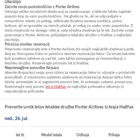
izkušnjo
Začnite svojo pustolovščino z Porter Airlines
Obstaja veliko turističnih destinacij za raziskovanje, z lahkoto lahko najdete
popoln kraj za vašo pustolovščino. Ne glede na to, ali se odpravljate v
romantično mesto za pobeg, odkrivate živahna mestna središča, polna
kulture, ali se sprostite na mirnih plažah, je nekaj za vsako vrsto popotnika. Z
vrsto možnosti na dosegu roke je vaša idealna destinacija le let. Začnite svoje
potovanje z Porter Airlines, priljubljeno letalsko družbo v Halifax z najboljšo
storitvijo.
Priročna storitev rezervacij
Preprosto rezervirajte lete z Porter Airlines do svojih najljubših destinacij prek
Airpaz. Ponujamo hitro in priročno storitev rezervacije letov. Če imate kakršne
koli posebne zahteve za vaš let, vam lahko pomagamo pri komunikaciji z
letalsko družbo. Rezervirajte priročen let iz Halifax.
Nepremagljive ponudbe Airpaza
Izberite Airpaz kot svojo prvo izbiro za rezervacijo letov in uživajte v privlačnih
ponudbah. Z intuitivnim spletnim sistemom za rezervacije Airpaz lahko hitro
iščete, primerjate in si zagotovite poceni lete, ki ustrezajo vašemu proračunu.
Rezervirajte svoj poceni
let iz Halifax
za najboljšo potovalno izkušnjo in
neprekosljive prihranke.
Preverite urnik letov letalske družbe Porter Airlines iz kraja Halifax
ned., 26. jul.
let št.
Model letala
Odhaja
Prihaja