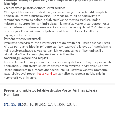
izkušnjo
Začnite svojo pustolovščino z Porter Airlines
Obstaja veliko turističnih destinacij za raziskovanje, z lahkoto lahko najdete
popoln kraj za vašo pustolovščino. Ne glede na to, ali se odpravljate v
romantično mesto za pobeg, odkrivate živahna mestna središča, polna
kulture, ali se sprostite na mirnih plažah, je nekaj za vsako vrsto popotnika. Z
vrsto možnosti na dosegu roke je vaša idealna destinacija le let. Začnite svoje
potovanje z Porter Airlines, priljubljeno letalsko družbo v Hamilton z
najboljšo storitvijo.
Priročna storitev rezervacij
Preprosto rezervirajte lete z Porter Airlines do svojih najljubših destinacij prek
Airpaz. Ponujamo hitro in priročno storitev rezervacije letov. Če imate kakršne
koli posebne zahteve za vaš let, vam lahko pomagamo pri komunikaciji z
letalsko družbo. Rezervirajte priročen let iz Hamilton.
Nepremagljive ponudbe Airpaza
Izberite Airpaz kot svojo prvo izbiro za rezervacijo letov in uživajte v privlačnih
ponudbah. Z intuitivnim spletnim sistemom za rezervacije Airpaz lahko hitro
iščete, primerjate in si zagotovite poceni lete, ki ustrezajo vašemu proračunu.
Rezervirajte svoj poceni
let iz Hamilton
za najboljšo potovalno izkušnjo in
neprekosljive prihranke.
Preverite urnik letov letalske družbe Porter Airlines iz kraja
Hamilton
sre., 15. jul.
čet., 16. jul.
pet., 17. jul.
sob., 18. jul.