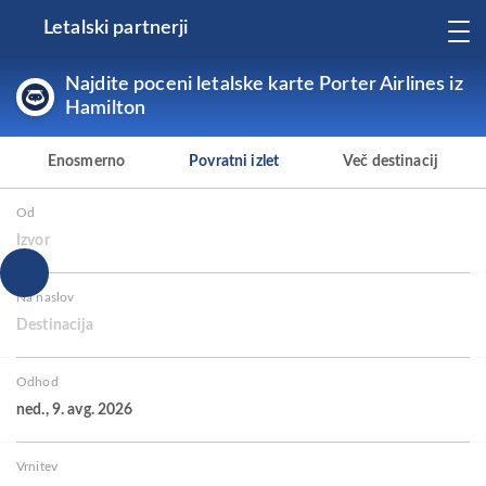
Letalski partnerji
Najdite poceni letalske karte Porter Airlines iz
Hamilton
Enosmerno
Povratni izlet
Več destinacij
Od
Izvor
Na naslov
Destinacija
Odhod
ned., 9. avg. 2026
Vrnitev