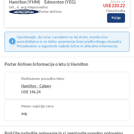
Hamilton (YHM)
Edmonton (YEG)
Začnite od
US$ 220.22
čet., 6. avg.
Neposredno
Cena/oseba
Porter Airlines
Knjiga
Upoštevajte, da cene, navedene na tej strani, morda niso
posodobljene in se lahko spremenijo brez predhodnega obvestila.
Prizadevamo si zagotoviti najbolj točne in aktualne informacije.
Porter Airlines Informacije o letu iz Hamilton
Ekskluzivne ponudbe letov
Hamilton - Calgary
US$ 146.24
Mesec najnižje cene
avg.
Poiščite najboljše potovanje in si zagotovite popolno potovalno