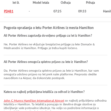
let št.
Model letala
Odhaja
Prihaja
PD481
-
07:25
09:33
Hamil
Pogosta vprašanja o letu Porter Airlines iz mesta Hamilton
Ali Porter Airlines zagotavlja dovoljeno prtljago za let iz Hamilton?
Ne, Porter Airlines ne vključuje brezplačne prtljage za lete Domače &
Mednarodni iz Hamilton. Prtljago je treba kupiti ločeno.
Ali Porter Airlines omogoča spletno prijavo za lete iz Hamilton?
Da, Porter Airlines omogoča spletno prijavo za lete iz Hamilton, kar vam
omogoča udobno prijavo na let prek naše platforme. Preprosto sledite
navodilom na Airpaz, da dokončate postopek.
Katera so najbolj priljubljena letališča za odhod iz Hamilton?
John C Munro Hamilton International Airport
so najbolj priljubljena odhodna
letališča v Hamilton. Ta letališča ponujajo in številne druge storitve za
izboljšanje vaše potovalne izkušnje. Na voljo so podrobne informacije o