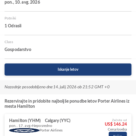
pon., 10. avg. 2026
Potniki
1 Odrasli
Class
Gospodarstvo
Iskanje letov
Nazadnje posodobljeno dne
14. julij 2026 ob 21:52 GMT +0
Rezervirajte in pridobite najboljše ponudbe letov Porter Airlines iz
mesta Hamilton
Hamilton (YHM)
Calgary (YYC)
Začnite od
US$ 146.24
pon., 17. avg.
Neposredno
Cena/oseba
Porter Airlines