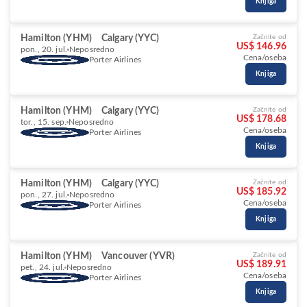
Knjiga
Hamilton (YHM)
Calgary (YYC)
Začnite od
US$ 146.96
pon., 20. jul.
Neposredno
Cena/oseba
Porter Airlines
Knjiga
Hamilton (YHM)
Calgary (YYC)
Začnite od
US$ 178.68
tor., 15. sep.
Neposredno
Cena/oseba
Porter Airlines
Knjiga
Hamilton (YHM)
Calgary (YYC)
Začnite od
US$ 185.92
pon., 27. jul.
Neposredno
Cena/oseba
Porter Airlines
Knjiga
Hamilton (YHM)
Vancouver (YVR)
Začnite od
US$ 189.91
pet., 24. jul.
Neposredno
Cena/oseba
Porter Airlines
Knjiga