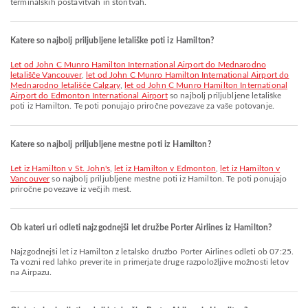
terminalskih postavitvah in storitvah.
Katere so najbolj priljubljene letališke poti iz Hamilton?
let od John C Munro Hamilton International Airport do Mednarodno
letališče Vancouver
,
let od John C Munro Hamilton International Airport do
Mednarodno letališče Calgary
,
let od John C Munro Hamilton International
Airport do Edmonton International Airport
so najbolj priljubljene letališke
poti iz Hamilton. Te poti ponujajo priročne povezave za vaše potovanje.
Katere so najbolj priljubljene mestne poti iz Hamilton?
let iz Hamilton v St. John's
,
let iz Hamilton v Edmonton
,
let iz Hamilton v
Vancouver
so najbolj priljubljene mestne poti iz Hamilton. Te poti ponujajo
priročne povezave iz večjih mest.
Ob kateri uri odleti najzgodnejši let družbe Porter Airlines iz Hamilton?
Najzgodnejši let iz Hamilton z letalsko družbo Porter Airlines odleti ob 07:25.
Ta vozni red lahko preverite in primerjate druge razpoložljive možnosti letov
na Airpazu.