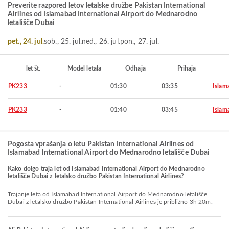
Preverite razpored letov letalske družbe Pakistan International
Airlines od Islamabad International Airport do Mednarodno
letališče Dubai
pet., 24. jul.
sob., 25. jul.
ned., 26. jul.
pon., 27. jul.
let št.
Model letala
Odhaja
Prihaja
PK233
-
01:30
03:35
Islam
PK233
-
01:40
03:45
Islam
Pogosta vprašanja o letu Pakistan International Airlines od
Islamabad International Airport do Mednarodno letališče Dubai
Kako dolgo traja let od Islamabad International Airport do Mednarodno
letališče Dubai z letalsko družbo Pakistan International Airlines?
Trajanje leta od Islamabad International Airport do Mednarodno letališče
Dubai z letalsko družbo Pakistan International Airlines je približno 3h 20m.