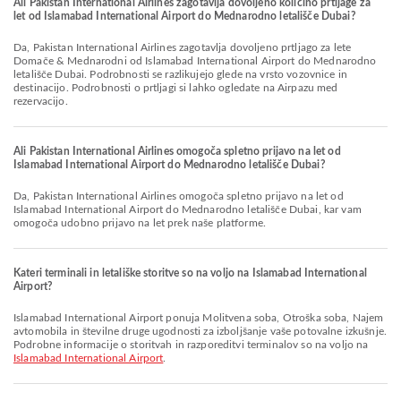
Ali Pakistan International Airlines zagotavlja dovoljeno količino prtljage za
let od Islamabad International Airport do Mednarodno letališče Dubai?
Da, Pakistan International Airlines zagotavlja dovoljeno prtljago za lete
Domače & Mednarodni od Islamabad International Airport do Mednarodno
letališče Dubai. Podrobnosti se razlikujejo glede na vrsto vozovnice in
destinacijo. Podrobnosti o prtljagi si lahko ogledate na Airpazu med
rezervacijo.
Ali Pakistan International Airlines omogoča spletno prijavo na let od
Islamabad International Airport do Mednarodno letališče Dubai?
Da, Pakistan International Airlines omogoča spletno prijavo na let od
Islamabad International Airport do Mednarodno letališče Dubai, kar vam
omogoča udobno prijavo na let prek naše platforme.
Kateri terminali in letališke storitve so na voljo na Islamabad International
Airport?
Islamabad International Airport ponuja Molitvena soba, Otroška soba, Najem
avtomobila in številne druge ugodnosti za izboljšanje vaše potovalne izkušnje.
Podrobne informacije o storitvah in razporeditvi terminalov so na voljo na
Islamabad International Airport
.