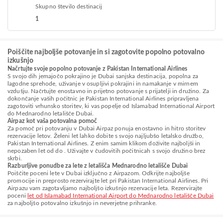
Skupno število destinacij
1
Poiščite najboljše potovanje in si zagotovite popolno potovalno
izkušnjo
Načrtujte svoje popolno potovanje z Pakistan International Airlines
S svojo dih jemajočo pokrajino je Dubai sanjska destinacija, popolna za
lagodne sprehode, uživanje v osupljivi pokrajini in namakanje v mirnem
vzdušju. Načrtujte enostavno in prijetno potovanje s prijatelji in družino. Za
dokončanje vaših počitnic je Pakistan International Airlines pripravljena
zagotoviti vrhunsko storitev, ki vas popelje od Islamabad International Airport
do Mednarodno letališče Dubai.
Airpaz kot vaša potovalna pomoč
Za pomoč pri potovanju v Dubai Airpaz ponuja enostavno in hitro storitev
rezervacije letov. Želeni let lahko dobite s svojo najljubšo letalsko družbo,
Pakistan International Airlines. Z enim samim klikom doživite najboljši in
nepozaben let od do . Uživajte v čudovitih počitnicah s svojo družino brez
skrbi.
Razburljive ponudbe za lete z letališča Mednarodno letališče Dubai
Poiščite poceni lete v Dubai izključno z Airpazom. Odkrijte najboljše
promocije in preprosto rezervirajte let pri Pakistan International Airlines. Pri
Airpazu vam zagotavljamo najboljšo izkušnjo rezervacije leta. Rezervirajte
poceni
let od Islamabad International Airport do Mednarodno letališče Dubai
za najboljšo potovalno izkušnjo in neverjetne prihranke.