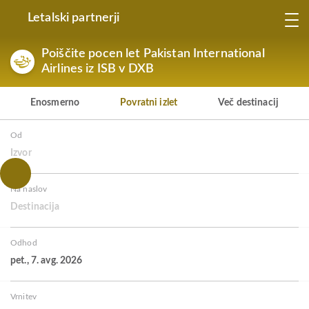
Letalski partnerji
Poiščite pocen let Pakistan International
Airlines iz ISB v DXB
Enosmerno
Povratni izlet
Več destinacij
Od
Izvor
Na naslov
Destinacija
Odhod
pet., 7. avg. 2026
Vrnitev