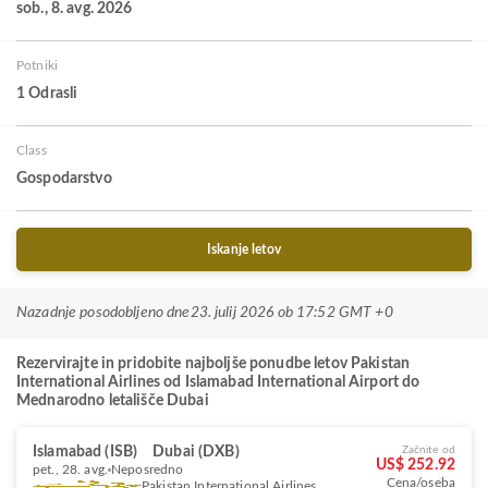
sob., 8. avg. 2026
Potniki
1 Odrasli
Class
Gospodarstvo
Iskanje letov
Nazadnje posodobljeno dne
23. julij 2026 ob 17:52 GMT +0
Rezervirajte in pridobite najboljše ponudbe letov Pakistan
International Airlines od Islamabad International Airport do
Mednarodno letališče Dubai
Islamabad (ISB)
Dubai (DXB)
Začnite od
US$ 252.92
pet., 28. avg.
Neposredno
Cena/oseba
Pakistan International Airlines