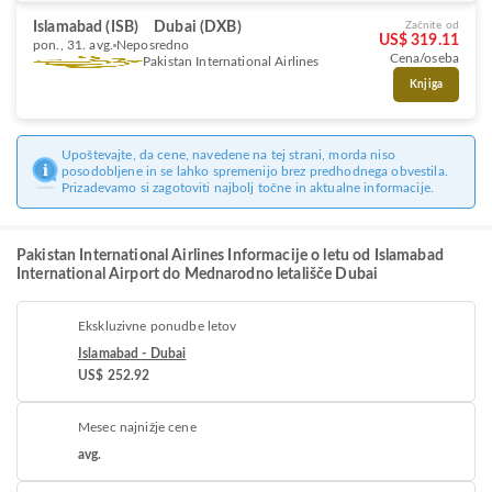
Islamabad (ISB)
Dubai (DXB)
Začnite od
US$ 319.11
pon., 31. avg.
Neposredno
Cena/oseba
Pakistan International Airlines
Knjiga
Upoštevajte, da cene, navedene na tej strani, morda niso
posodobljene in se lahko spremenijo brez predhodnega obvestila.
Prizadevamo si zagotoviti najbolj točne in aktualne informacije.
Pakistan International Airlines Informacije o letu od Islamabad
International Airport do Mednarodno letališče Dubai
Ekskluzivne ponudbe letov
Islamabad - Dubai
US$ 252.92
Mesec najnižje cene
avg.