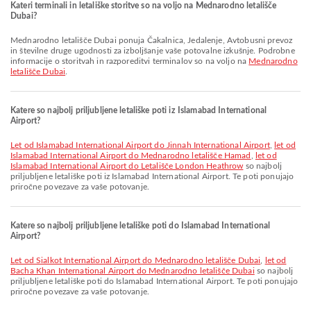
Kateri terminali in letališke storitve so na voljo na Mednarodno letališče
Dubai?
Mednarodno letališče Dubai ponuja Čakalnica, Jedalenje, Avtobusni prevoz
in številne druge ugodnosti za izboljšanje vaše potovalne izkušnje. Podrobne
informacije o storitvah in razporeditvi terminalov so na voljo na
Mednarodno
letališče Dubai
.
Katere so najbolj priljubljene letališke poti iz Islamabad International
Airport?
let od Islamabad International Airport do Jinnah International Airport
,
let od
Islamabad International Airport do Mednarodno letališče Hamad
,
let od
Islamabad International Airport do Letališče London Heathrow
so najbolj
priljubljene letališke poti iz Islamabad International Airport. Te poti ponujajo
priročne povezave za vaše potovanje.
Katere so najbolj priljubljene letališke poti do Islamabad International
Airport?
let od Sialkot International Airport do Mednarodno letališče Dubai
,
let od
Bacha Khan International Airport do Mednarodno letališče Dubai
so najbolj
priljubljene letališke poti do Islamabad International Airport. Te poti ponujajo
priročne povezave za vaše potovanje.