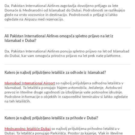
Da, Pakistan International Airlines zagotavlja dovoljeno prtljago za lete
Domače & Mednarodni od Islamabad do Dubai. Podrobnosti se razlikujejo
glede na vrsto vozovnice in destinacijo. Podrobnosti o prtljagi si lahko
ogledate na Airpazu med rezervacijo.
Ali Pakistan International Airlines omogoča spletno prijavo na let iz
Islamabad v Dubai?
Da, Pakistan International Airlines ponuja spletno prijavo na let od Islamabad
do Dubai, kar vam omogoča priročno prijavo na let prek naše platforme.
Katero je najbolj priljubljeno letališče za odhode iz Islamabad?
Islamabad International Airport
so najbolj priljubljena odhodna letališča v
Islamabad. Ta letališča ponujajo Najem avtomobila, Jedalenje, Avtobusni
prevoz in številne druge ugodnosti za izboljšanje vaše potovalne izkušnje.
Podrobne informacije o objektih in razporeditvi terminalov si lahko ogledate
na teh letališčih.
Katero je najbolj priljubljeno letališče za prihode v Dubai?
Mednarodno letališče Dubai
so najbolj priljubljena prihodno letališča v
Dubai. Ta letališča ponujajo Parkirišča, Prostor za kajenje, Vlak in številne