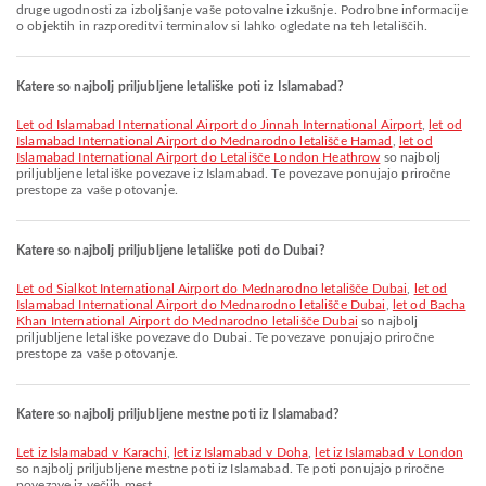
druge ugodnosti za izboljšanje vaše potovalne izkušnje. Podrobne informacije
o objektih in razporeditvi terminalov si lahko ogledate na teh letališčih.
Katere so najbolj priljubljene letališke poti iz Islamabad?
let od Islamabad International Airport do Jinnah International Airport
,
let od
Islamabad International Airport do Mednarodno letališče Hamad
,
let od
Islamabad International Airport do Letališče London Heathrow
so najbolj
priljubljene letališke povezave iz Islamabad. Te povezave ponujajo priročne
prestope za vaše potovanje.
Katere so najbolj priljubljene letališke poti do Dubai?
let od Sialkot International Airport do Mednarodno letališče Dubai
,
let od
Islamabad International Airport do Mednarodno letališče Dubai
,
let od Bacha
Khan International Airport do Mednarodno letališče Dubai
so najbolj
priljubljene letališke povezave do Dubai. Te povezave ponujajo priročne
prestope za vaše potovanje.
Katere so najbolj priljubljene mestne poti iz Islamabad?
let iz Islamabad v Karachi
,
let iz Islamabad v Doha
,
let iz Islamabad v London
so najbolj priljubljene mestne poti iz Islamabad. Te poti ponujajo priročne
povezave iz večjih mest.