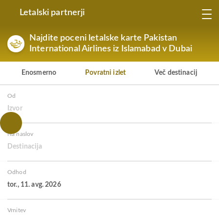
Letalski partnerji
Najdite poceni letalske karte Pakistan
International Airlines iz Islamabad v Dubai
Enosmerno
Povratni izlet
Več destinacij
Od
Izvor
Na naslov
Destinacija
Odhod
tor., 11. avg. 2026
Vrnitev