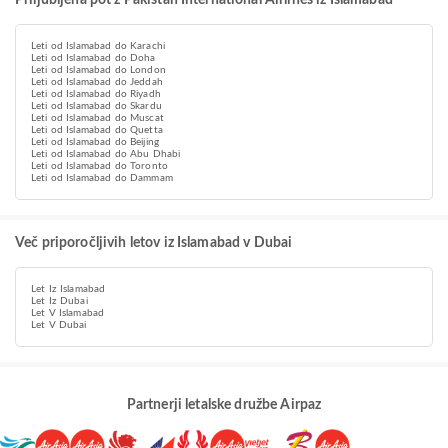
Priljubljena pot z Pakistan International Airlines iz Islamabad
Leti od Islamabad do Karachi
Leti od Islamabad do Doha
Leti od Islamabad do London
Leti od Islamabad do Jeddah
Leti od Islamabad do Riyadh
Leti od Islamabad do Skardu
Leti od Islamabad do Muscat
Leti od Islamabad do Quetta
Leti od Islamabad do Beijing
Leti od Islamabad do Abu Dhabi
Leti od Islamabad do Toronto
Leti od Islamabad do Dammam
Več priporočljivih letov iz Islamabad v Dubai
Let Iz Islamabad
Let Iz Dubai
Let V Islamabad
Let V Dubai
Partnerji letalske družbe Airpaz