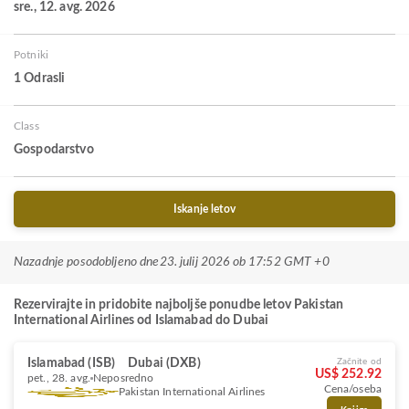
sre., 12. avg. 2026
Potniki
1 Odrasli
Class
Gospodarstvo
Iskanje letov
Nazadnje posodobljeno dne
23. julij 2026 ob 17:52 GMT +0
Rezervirajte in pridobite najboljše ponudbe letov Pakistan
International Airlines od Islamabad do Dubai
Islamabad (ISB)
Dubai (DXB)
Začnite od
US$ 252.92
pet., 28. avg.
Neposredno
Cena/oseba
Pakistan International Airlines