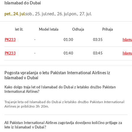
Islamabad do Dubai
pet., 24. jul.
sob., 25. jul.
ned., 26. jul.
pon., 27. jul.
let št.
Model letala
Odhaja
Prihaja
PK233
-
01:30
03:35
Islam
PK233
-
01:40
03:45
Islam
Pogosta vprašanja o letu Pakistan International Airlines iz
Islamabad v Dubai
Kako dolgo traja let od Islamabad do Dubai z letalsko družbo Pakistan
International Airlines?
Trajanje leta od Islamabad do Dubai z letalsko družbo Pakistan International
Airlines je približno 3h 20m.
Ali Pakistan International Airlines zagotavlja dovoljeno količino prtljage za
lete iz Islamabad v Dubai?