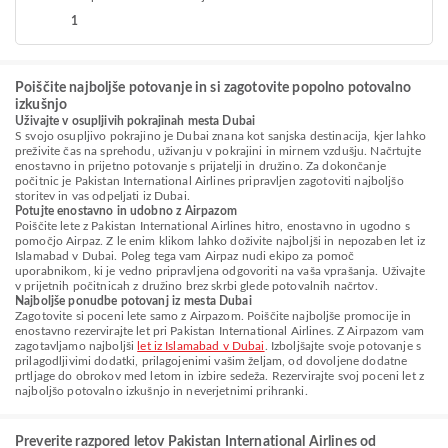
1
Poiščite najboljše potovanje in si zagotovite popolno potovalno
izkušnjo
Uživajte v osupljivih pokrajinah mesta Dubai
S svojo osupljivo pokrajino je Dubai znana kot sanjska destinacija, kjer lahko
preživite čas na sprehodu, uživanju v pokrajini in mirnem vzdušju. Načrtujte
enostavno in prijetno potovanje s prijatelji in družino. Za dokončanje
počitnic je Pakistan International Airlines pripravljen zagotoviti najboljšo
storitev in vas odpeljati iz Dubai.
Potujte enostavno in udobno z Airpazom
Poiščite lete z Pakistan International Airlines hitro, enostavno in ugodno s
pomočjo Airpaz. Z le enim klikom lahko doživite najboljši in nepozaben let iz
Islamabad v Dubai. Poleg tega vam Airpaz nudi ekipo za pomoč
uporabnikom, ki je vedno pripravljena odgovoriti na vaša vprašanja. Uživajte
v prijetnih počitnicah z družino brez skrbi glede potovalnih načrtov.
Najboljše ponudbe potovanj iz mesta Dubai
Zagotovite si poceni lete samo z Airpazom. Poiščite najboljše promocije in
enostavno rezervirajte let pri Pakistan International Airlines. Z Airpazom vam
zagotavljamo najboljši
let iz Islamabad v Dubai
. Izboljšajte svoje potovanje s
prilagodljivimi dodatki, prilagojenimi vašim željam, od dovoljene dodatne
prtljage do obrokov med letom in izbire sedeža. Rezervirajte svoj poceni let z
najboljšo potovalno izkušnjo in neverjetnimi prihranki.
Preverite razpored letov Pakistan International Airlines od