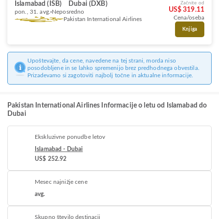
Islamabad (ISB)
Dubai (DXB)
Začnite od
US$ 319.11
pon., 31. avg.
Neposredno
Cena/oseba
Pakistan International Airlines
Knjiga
Upoštevajte, da cene, navedene na tej strani, morda niso
posodobljene in se lahko spremenijo brez predhodnega obvestila.
Prizadevamo si zagotoviti najbolj točne in aktualne informacije.
Pakistan International Airlines Informacije o letu od Islamabad do
Dubai
Ekskluzivne ponudbe letov
Islamabad - Dubai
US$ 252.92
Mesec najnižje cene
avg.
Skupno število destinacij