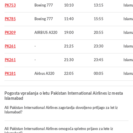
PK753
Boeing 777
10:10
13:15
Islam
PK785
Boeing 777
11:40
15:55
Islam
PK309
AIRBUS A320
19:00
20:55
Islam
PK261
-
21:25
23:30
Islam
PK261
-
21:30
23:45
Islam
PK181
Airbus A320
22:05
00:05
Islam
Pogosta vprašanja o letu Pakistan International Airlines iz mesta
Islamabad
Ali Pakistan International Airlines zagotavlja dovoljeno prtljago za let iz
Islamabad?
Ali Pakistan International Airlines omogoča spletno prijavo za lete iz