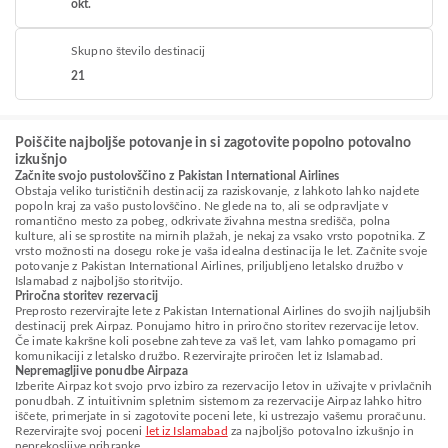
okt.
Skupno število destinacij
21
Poiščite najboljše potovanje in si zagotovite popolno potovalno
izkušnjo
Začnite svojo pustolovščino z Pakistan International Airlines
Obstaja veliko turističnih destinacij za raziskovanje, z lahkoto lahko najdete
popoln kraj za vašo pustolovščino. Ne glede na to, ali se odpravljate v
romantično mesto za pobeg, odkrivate živahna mestna središča, polna
kulture, ali se sprostite na mirnih plažah, je nekaj za vsako vrsto popotnika. Z
vrsto možnosti na dosegu roke je vaša idealna destinacija le let. Začnite svoje
potovanje z Pakistan International Airlines, priljubljeno letalsko družbo v
Islamabad z najboljšo storitvijo.
Priročna storitev rezervacij
Preprosto rezervirajte lete z Pakistan International Airlines do svojih najljubših
destinacij prek Airpaz. Ponujamo hitro in priročno storitev rezervacije letov.
Če imate kakršne koli posebne zahteve za vaš let, vam lahko pomagamo pri
komunikaciji z letalsko družbo. Rezervirajte priročen let iz Islamabad.
Nepremagljive ponudbe Airpaza
Izberite Airpaz kot svojo prvo izbiro za rezervacijo letov in uživajte v privlačnih
ponudbah. Z intuitivnim spletnim sistemom za rezervacije Airpaz lahko hitro
iščete, primerjate in si zagotovite poceni lete, ki ustrezajo vašemu proračunu.
Rezervirajte svoj poceni
let iz Islamabad
za najboljšo potovalno izkušnjo in
neprekosljive prihranke.