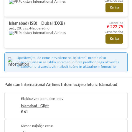
Cena/oseba
Pakistan International Airlines
Knjiga
Islamabad (ISB)
Dubai (DXB)
Začnite od
€ 222,75
pet., 28. avg.
Neposredno
Cena/oseba
Pakistan International Airlines
Knjiga
Upoštevajte, da cene, navedene na tej strani, morda niso
posodobljene in se lahko spremenijo brez predhodnega obvestila.
Prizadevamo si zagotoviti najbolj točne in aktualne informacije.
Pakistan International Airlines Informacije o letu iz Islamabad
Ekskluzivne ponudbe letov
Islamabad - Gilgit
€ 61
Mesec najnižje cene