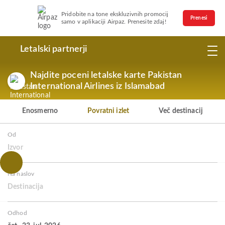
Pridobite na tone ekskluzivnih promocij
Prenesi
samo v aplikaciji Airpaz. Prenesite zdaj!
Letalski partnerji
Najdite poceni letalske karte Pakistan
International Airlines iz Islamabad
Enosmerno
Povratni izlet
Več destinacij
Od
Izvor
Na naslov
Destinacija
Odhod