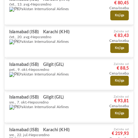
€ 80,45
čet., 13. avg.
Neposredno
Cena/oseba
Pakistan International Airlines
Knjiga
Islamabad (ISB)
Karachi (KHI)
Začnite od
€ 83,43
čet., 20. avg.
Neposredno
Cena/oseba
Pakistan International Airlines
Knjiga
Islamabad (ISB)
Gilgit (GIL)
Začnite od
€ 88,5
pet., 9. okt.
Neposredno
Cena/oseba
Pakistan International Airlines
Knjiga
Islamabad (ISB)
Gilgit (GIL)
Začnite od
€ 93,81
sre., 7. okt.
Neposredno
Cena/oseba
Pakistan International Airlines
Knjiga
Islamabad (ISB)
Karachi (KHI)
Začnite od
€ 219,93
sre., 22. jul.
Neposredno