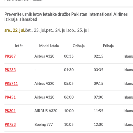
Preverite urnik letov letalske družbe Pakistan International Airlines
iz kraja Islamabad
sre., 22. jul.
čet., 23. jul.
pet., 24. jul.
sob., 25. jul.
let št.
Model letala
Odhaja
Prihaja
PK287
Airbus A320
00:35
02:15
Islam
PK233
-
01:30
03:35
Islam
PK5711
Airbus A320
05:05
09:15
Islam
PK451
Airbus A320
06:00
07:00
Islam
PK301
AIRBUS A320
10:00
11:55
Islam
PK753
Boeing 777
10:05
12:00
Islam