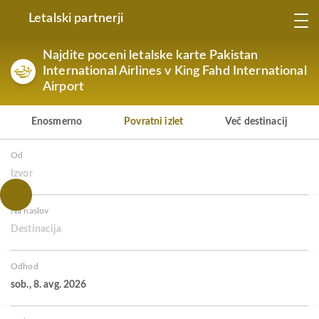
Letalski partnerji
Najdite poceni letalske karte Pakistan
International Airlines v King Fahd International
Airport
Enosmerno
Povratni izlet
Več destinacij
Od
Izvor
Na naslov
Destinacija
Odhod
sob., 8. avg. 2026