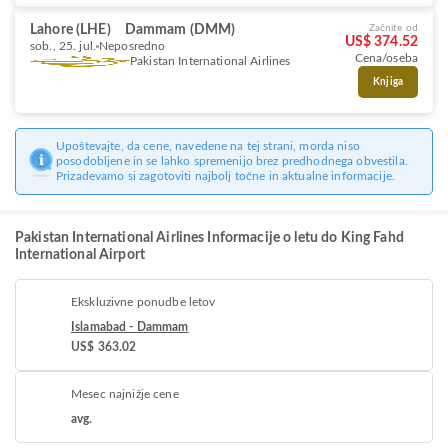
Lahore (LHE)
Dammam (DMM)
Začnite od
US$ 374.52
sob., 25. jul.
Neposredno
Cena/oseba
Pakistan International Airlines
Knjiga
Upoštevajte, da cene, navedene na tej strani, morda niso
posodobljene in se lahko spremenijo brez predhodnega obvestila.
Prizadevamo si zagotoviti najbolj točne in aktualne informacije.
Pakistan International Airlines Informacije o letu do King Fahd
International Airport
Ekskluzivne ponudbe letov
Islamabad - Dammam
US$ 363.02
Mesec najnižje cene
avg.