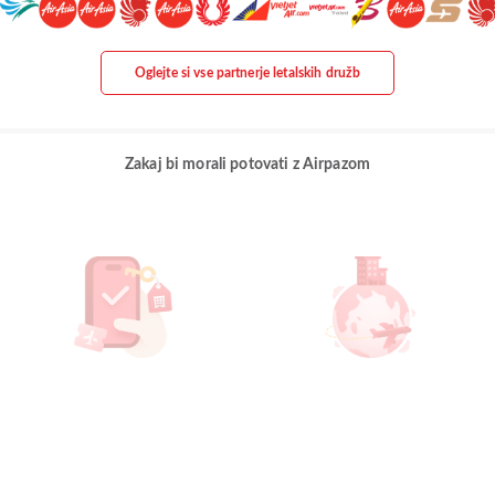
Oglejte si vse partnerje letalskih družb
Zakaj bi morali potovati z Airpazom