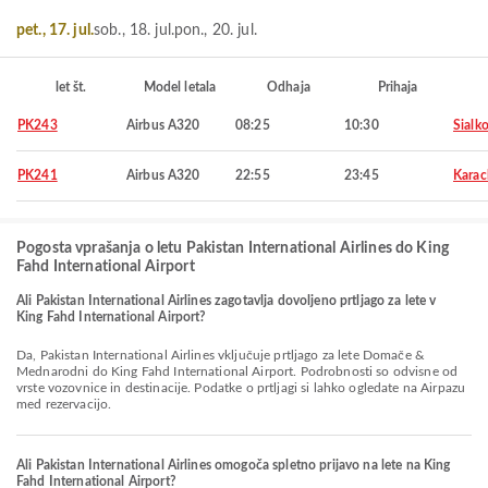
pet., 17. jul.
sob., 18. jul.
pon., 20. jul.
let št.
Model letala
Odhaja
Prihaja
PK243
Airbus A320
08:25
10:30
Sialko
PK241
Airbus A320
22:55
23:45
Karac
Pogosta vprašanja o letu Pakistan International Airlines do King
Fahd International Airport
Ali Pakistan International Airlines zagotavlja dovoljeno prtljago za lete v
King Fahd International Airport?
Da, Pakistan International Airlines vključuje prtljago za lete Domače &
Mednarodni do King Fahd International Airport. Podrobnosti so odvisne od
vrste vozovnice in destinacije. Podatke o prtljagi si lahko ogledate na Airpazu
med rezervacijo.
Ali Pakistan International Airlines omogoča spletno prijavo na lete na King
Fahd International Airport?