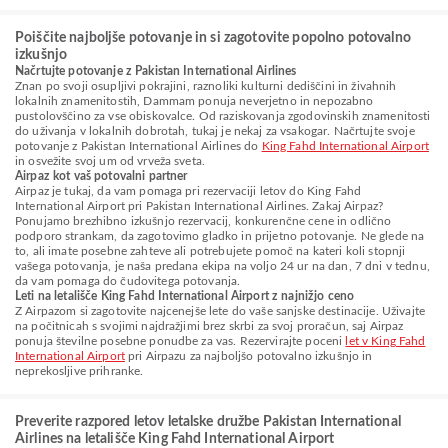
Poiščite najboljše potovanje in si zagotovite popolno potovalno
izkušnjo
Načrtujte potovanje z Pakistan International Airlines
Znan po svoji osupljivi pokrajini, raznoliki kulturni dediščini in živahnih
lokalnih znamenitostih, Dammam ponuja neverjetno in nepozabno
pustolovščino za vse obiskovalce. Od raziskovanja zgodovinskih znamenitosti
do uživanja v lokalnih dobrotah, tukaj je nekaj za vsakogar. Načrtujte svoje
potovanje z Pakistan International Airlines do
King Fahd International Airport
in osvežite svoj um od vrveža sveta.
Airpaz kot vaš potovalni partner
Airpaz je tukaj, da vam pomaga pri rezervaciji letov do King Fahd
International Airport pri Pakistan International Airlines. Zakaj Airpaz?
Ponujamo brezhibno izkušnjo rezervacij, konkurenčne cene in odlično
podporo strankam, da zagotovimo gladko in prijetno potovanje. Ne glede na
to, ali imate posebne zahteve ali potrebujete pomoč na kateri koli stopnji
vašega potovanja, je naša predana ekipa na voljo 24 ur na dan, 7 dni v tednu,
da vam pomaga do čudovitega potovanja.
Leti na letališče King Fahd International Airport z najnižjo ceno
Z Airpazom si zagotovite najcenejše lete do vaše sanjske destinacije. Uživajte
na počitnicah s svojimi najdražjimi brez skrbi za svoj proračun, saj Airpaz
ponuja številne posebne ponudbe za vas. Rezervirajte poceni
let v King Fahd
International Airport
pri Airpazu za najboljšo potovalno izkušnjo in
neprekosljive prihranke.
Preverite razpored letov letalske družbe Pakistan International
Airlines na letališče King Fahd International Airport