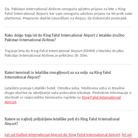
Da, Pakistan International Airlines omogoča spletno prijavo za lete v King
Fahd International Airport, kar vam omogoča udobno prijavo na let prek naše
platforme. Preprosto sledite navodilom na Airpaz, da dokončate postopek.
Kako dolgo traja let do King Fahd International Airport z letalsko družbo
Pakistan International Airlines?
Trajanje leta do King Fahd International Airport (DMM) z letalsko družbo
Pakistan International Airlines je približno 3h 50m.
Kateri terminali in letališke zmogljivosti so na voljo na King Fahd
International Airport?
Letališče ponuja Letališki hotel, Otroška soba, Molitvena soba in številne
druge storitve za izboljšanje vaše potovalne izkušnje. Podrobne informacije o
storitvah in razporeditvi terminalov najdete na
King Fahd International
Airport
.
Katere so najbolj priljubljene letališke poti do King Fahd International
Airport?
let od Sialkot International Airport do King Fahd International Airport
,
let od