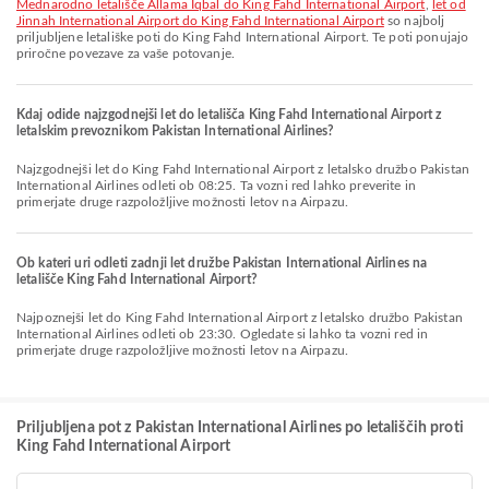
Mednarodno letališče Allama Iqbal do King Fahd International Airport
,
let od
Jinnah International Airport do King Fahd International Airport
so najbolj
priljubljene letališke poti do King Fahd International Airport. Te poti ponujajo
priročne povezave za vaše potovanje.
Kdaj odide najzgodnejši let do letališča King Fahd International Airport z
letalskim prevoznikom Pakistan International Airlines?
Najzgodnejši let do King Fahd International Airport z letalsko družbo Pakistan
International Airlines odleti ob 08:25. Ta vozni red lahko preverite in
primerjate druge razpoložljive možnosti letov na Airpazu.
Ob kateri uri odleti zadnji let družbe Pakistan International Airlines na
letališče King Fahd International Airport?
Najpoznejši let do King Fahd International Airport z letalsko družbo Pakistan
International Airlines odleti ob 23:30. Ogledate si lahko ta vozni red in
primerjate druge razpoložljive možnosti letov na Airpazu.
Priljubljena pot z Pakistan International Airlines po letališčih proti
King Fahd International Airport