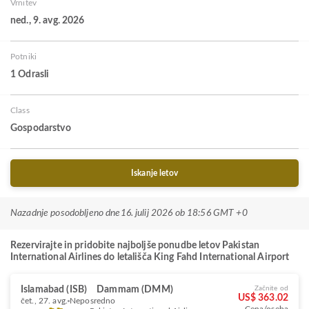
Vrnitev
ned., 9. avg. 2026
Potniki
1 Odrasli
Class
Gospodarstvo
Iskanje letov
Nazadnje posodobljeno dne
16. julij 2026 ob 18:56 GMT +0
Rezervirajte in pridobite najboljše ponudbe letov Pakistan
International Airlines do letališča King Fahd International Airport
Islamabad (ISB)
Dammam (DMM)
Začnite od
US$ 363.02
čet., 27. avg.
Neposredno