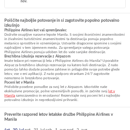
nov.
Poiščite najboljše potovanje in si zagotovite popolno potovalno
izkušnjo
Philippine Airlines kot vaš spremljevalec
Doživite osupljive naravne lepote Manila. S svojimi ikoničnimi znamenitostmi
in živahnimi turističnimi znamenitostmi ta destinacija ponuja popolno
mešanico sprostitve in vznemirjenja. Ustvarite dragocene spomine s svojimi
najdražjimi v tem izjemnem mestu. Za spremljanje vašega potovanja
Philippine Airlines ponuja udoben let do vaše sanjske destinacije.
Brezhibna izkušnja rezervacije z Airpazom
Imate težave pri rezervaciji leta z Philippine Airlines do Manila? Uporabite
Airpaz za brezhibno izkušnjo rezervacije na katero koli destinacijo. Z našo
pomočjo lahko dodate posebne zahteve in prilagodite svoje potrebe glede
letov, vse v eni aplikaciji. Z našo podporo strankam 24/7 zagotovite
nemoteno in brezskrbno potovanje.
Poceni let v Manila
Pridobite posebne ponudbe za svoj let z Airpazom. Izkoristite naše
ekskluzivne promocije, polne vznemirljivih ponudb, in začnite svoj
let v
Manila
samozavestno in enostavno! Rezervirajte svoj poceni let z najboljšo
potovalno izkušnjo in neprekosljivimi prihranki.
Preverite razpored letov letalske družbe Philippine Airlines v
Manila