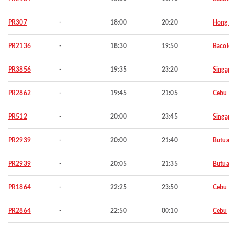
PR307
-
18:00
20:20
Hong
PR2136
-
18:30
19:50
Baco
PR3856
-
19:35
23:20
Singa
PR2862
-
19:45
21:05
Cebu
PR512
-
20:00
23:45
Singa
PR2939
-
20:00
21:40
Butu
PR2939
-
20:05
21:35
Butu
PR1864
-
22:25
23:50
Cebu
PR2864
-
22:50
00:10
Cebu