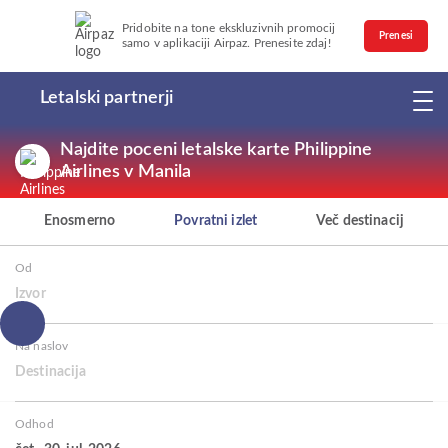
Pridobite na tone ekskluzivnih promocij
Prenesi
samo v aplikaciji Airpaz. Prenesite zdaj!
Letalski partnerji
Najdite poceni letalske karte Philippine
Airlines v Manila
Enosmerno
Povratni izlet
Več destinacij
Od
Izvor
Na naslov
Destinacija
Odhod