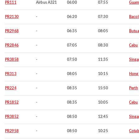
PR111
Airbus A321
06:00
07:55
Gua
PR2130
-
06:20
07:30
Baco
PR2968
-
06:35
08:05
Butu
PR2846
-
07:05
08:30
Cebu
PR3858
-
07:50
11:35
Singa
PR313
-
08:05
10:15
Hong
PR224
-
08:35
15:50
Perth
PR1852
-
08:35
10:05
Cebu
PR3852
-
08:50
12:45
Singa
PR2958
-
08:50
10:25
Cotab