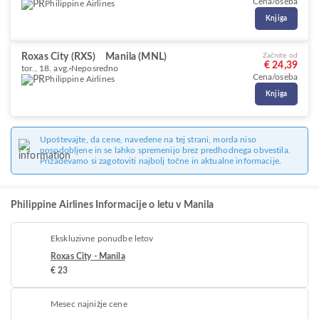
Cena/oseba
Philippine Airlines
Knjiga
Roxas City (RXS)
Manila (MNL)
Začnite od
€ 24,39
tor., 18. avg.
Neposredno
Cena/oseba
Philippine Airlines
Knjiga
Upoštevajte, da cene, navedene na tej strani, morda niso
posodobljene in se lahko spremenijo brez predhodnega obvestila.
Prizadevamo si zagotoviti najbolj točne in aktualne informacije.
Philippine Airlines Informacije o letu v Manila
Ekskluzivne ponudbe letov
Roxas City - Manila
€ 23
Mesec najnižje cene