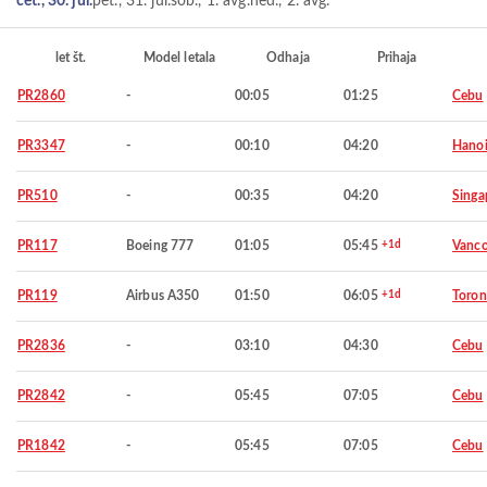
čet., 30. jul.
pet., 31. jul.
sob., 1. avg.
ned., 2. avg.
let št.
Model letala
Odhaja
Prihaja
PR2860
-
00:05
01:25
Cebu
PR3347
-
00:10
04:20
Hano
PR510
-
00:35
04:20
Singa
PR117
Boeing 777
01:05
05:45
+1d
Vanco
PR119
Airbus A350
01:50
06:05
+1d
Toron
PR2836
-
03:10
04:30
Cebu
PR2842
-
05:45
07:05
Cebu
PR1842
-
05:45
07:05
Cebu