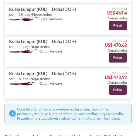
Kuala Lumpur (KUL)
Doha (DOH)
Začnite od
US$ 467.4
pon., 28. sep.
Neposredno
Cena/oseba
Qatar Airways
Knjiga
Kuala Lumpur (KUL)
Doha (DOH)
Začnite od
US$ 470.62
tor., 11. avg.
Neposredno
Cena/oseba
Qatar Airways
Knjiga
Kuala Lumpur (KUL)
Doha (DOH)
Začnite od
US$ 473.92
sre., 16. sep.
Neposredno
Cena/oseba
Qatar Airways
Knjiga
Upoštevajte, da cene, navedene na tej strani, morda niso
posodobljene in se lahko spremenijo brez predhodnega obvestila.
Prizadevamo si zagotoviti najbolj točne in aktualne informacije.