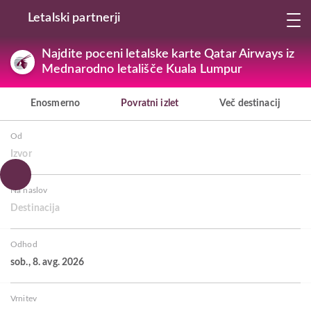
Letalski partnerji
Najdite poceni letalske karte Qatar Airways iz
Mednarodno letališče Kuala Lumpur
Enosmerno
Povratni izlet
Več destinacij
Od
Izvor
Na naslov
Destinacija
Odhod
sob., 8. avg. 2026
Vrnitev