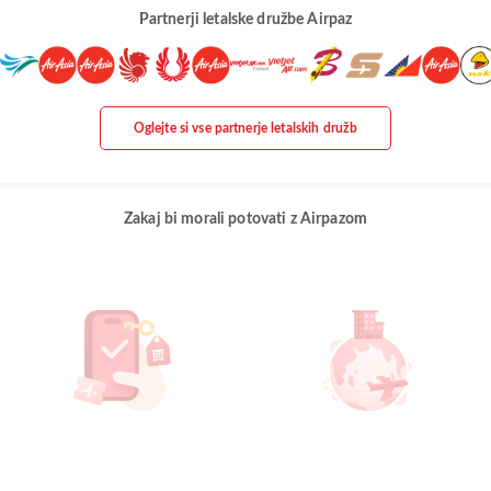
Partnerji letalske družbe Airpaz
Oglejte si vse partnerje letalskih družb
Zakaj bi morali potovati z Airpazom