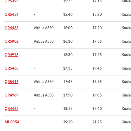
QR5393
-
15:25
17:15
Kuala
QR5456
-
15:40
18:20
Kuala
QR4483
Airbus A350
16:00
17:20
Kuala
QR5002
Airbus A350
16:10
17:35
Kuala
QR4973
-
16:30
17:25
Kuala
QR5468
-
17:35
19:45
Kuala
QR5416
Airbus A350
17:45
18:55
Kuala
QR4989
Airbus A350
17:50
19:05
Kuala
QR4488
-
18:15
18:40
Kuala
MH9054
-
19:20
21:25
Kuala