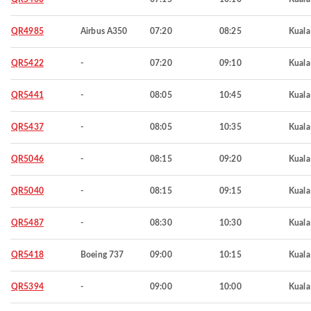
QR4985
Airbus A350
07:20
08:25
Kuala
QR5422
-
07:20
09:10
Kuala
QR5441
-
08:05
10:45
Kuala
QR5437
-
08:05
10:35
Kuala
QR5046
-
08:15
09:20
Kuala
QR5040
-
08:15
09:15
Kuala
QR5487
-
08:30
10:30
Kuala
QR5418
Boeing 737
09:00
10:15
Kuala
QR5394
-
09:00
10:00
Kuala