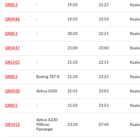
QR853
-
19:20
21:25
Kuala
QR4986
-
19:50
23:50
Kuala
QR853
-
20:20
22:25
Kuala
QR5447
-
21:00
23:40
Kuala
QR5503
-
21:10
22:15
Kuala
QR855
Boeing 787-8
21:20
23:25
Kuala
QR4500
Airbus A350
21:45
23:05
Kuala
QR855
-
21:50
23:55
Kuala
Airbus A330-
QR5452
900neo
23:30
07:40
Kuala
Passenger