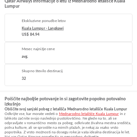
Qatar Airways Informacije o letu iz Mednarodno letališče Kuala
Lumpur
Ekskluzivne ponudbe letov
Kuala Lumpur - Langkawi
US$ 84.94
Mesec najnižje cene
avg.
Skupno število destinacij
32
Poiščite najboljše potovanje in si zagotovite popolno potovalno
izkušnjo
Obiščite svoj sanjski pobeg z letališča Mednarodno letališče Kuala Lumpur
Odkrijte vse, kar morate vedeti o
Mednarodno letališče Kuala Lumpur
in z
lahkoto začnite svojo naslednjo pustolovščino. Ne glede na to, ali se
odpravljate v romantično mesto za pobeg, odkrivate živahna mestna središča,
polna kulture, ali se sprostite na mirnih plažah, je nekaj za vsako vrsto
popotnika. Z vrsto možnosti na dosegu roke je vaša idealna destinacija le let.
Naj vas Qatar Airways popelje tja za nepozabno doživetje.