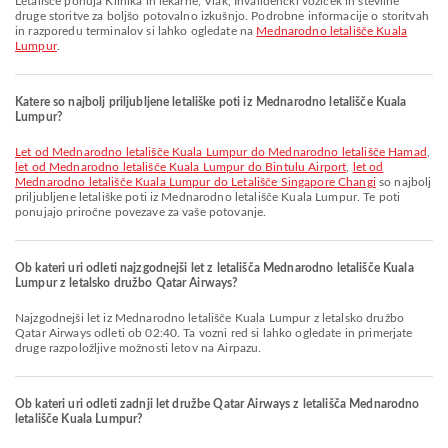
Letališče ponuja Klinika in lekarne, Vlak, Invalidenčki voziček in številne
druge storitve za boljšo potovalno izkušnjo. Podrobne informacije o storitvah
in razporedu terminalov si lahko ogledate na
Mednarodno letališče Kuala
Lumpur
.
Katere so najbolj priljubljene letališke poti iz Mednarodno letališče Kuala
Lumpur?
let od Mednarodno letališče Kuala Lumpur do Mednarodno letališče Hamad
,
let od Mednarodno letališče Kuala Lumpur do Bintulu Airport
,
let od
Mednarodno letališče Kuala Lumpur do Letališče Singapore Changi
so najbolj
priljubljene letališke poti iz Mednarodno letališče Kuala Lumpur. Te poti
ponujajo priročne povezave za vaše potovanje.
Ob kateri uri odleti najzgodnejši let z letališča Mednarodno letališče Kuala
Lumpur z letalsko družbo Qatar Airways?
Najzgodnejši let iz Mednarodno letališče Kuala Lumpur z letalsko družbo
Qatar Airways odleti ob 02:40. Ta vozni red si lahko ogledate in primerjate
druge razpoložljive možnosti letov na Airpazu.
Ob kateri uri odleti zadnji let družbe Qatar Airways z letališča Mednarodno
letališče Kuala Lumpur?