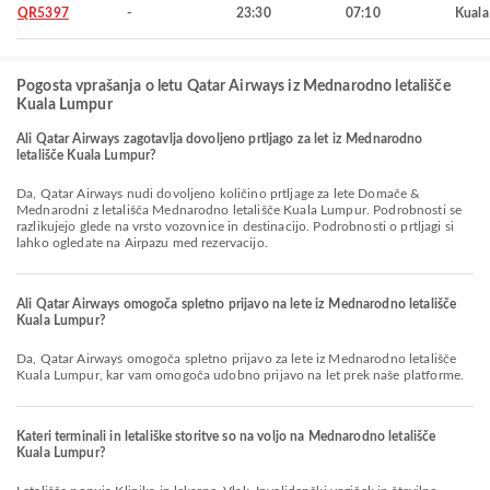
QR5397
-
23:30
07:10
Kuala
Pogosta vprašanja o letu Qatar Airways iz Mednarodno letališče
Kuala Lumpur
Ali Qatar Airways zagotavlja dovoljeno prtljago za let iz Mednarodno
letališče Kuala Lumpur?
Da, Qatar Airways nudi dovoljeno količino prtljage za lete Domače &
Mednarodni z letališča Mednarodno letališče Kuala Lumpur. Podrobnosti se
razlikujejo glede na vrsto vozovnice in destinacijo. Podrobnosti o prtljagi si
lahko ogledate na Airpazu med rezervacijo.
Ali Qatar Airways omogoča spletno prijavo na lete iz Mednarodno letališče
Kuala Lumpur?
Da, Qatar Airways omogoča spletno prijavo za lete iz Mednarodno letališče
Kuala Lumpur, kar vam omogoča udobno prijavo na let prek naše platforme.
Kateri terminali in letališke storitve so na voljo na Mednarodno letališče
Kuala Lumpur?