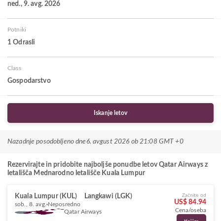
ned., 9. avg. 2026
Potniki
1 Odrasli
Class
Gospodarstvo
Iskanje letov
Nazadnje posodobljeno dne
6. avgust 2026 ob 21:08 GMT +0
Rezervirajte in pridobite najboljše ponudbe letov Qatar Airways z
letališča Mednarodno letališče Kuala Lumpur
Kuala Lumpur (KUL)
Langkawi (LGK)
Začnite od
US$ 84.94
sob., 8. avg.
Neposredno
Cena/oseba
Qatar Airways