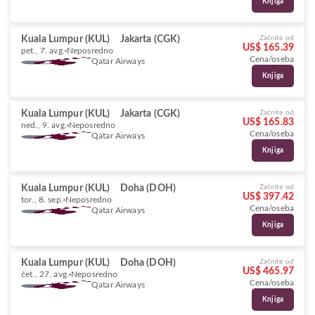
Knjiga
Kuala Lumpur (KUL)
Jakarta (CGK)
Začnite od
US$ 165.39
pet., 7. avg.
Neposredno
Cena/oseba
Qatar Airways
Knjiga
Kuala Lumpur (KUL)
Jakarta (CGK)
Začnite od
US$ 165.83
ned., 9. avg.
Neposredno
Cena/oseba
Qatar Airways
Knjiga
Kuala Lumpur (KUL)
Doha (DOH)
Začnite od
US$ 397.42
tor., 8. sep.
Neposredno
Cena/oseba
Qatar Airways
Knjiga
Kuala Lumpur (KUL)
Doha (DOH)
Začnite od
US$ 465.97
čet., 27. avg.
Neposredno
Cena/oseba
Qatar Airways
Knjiga