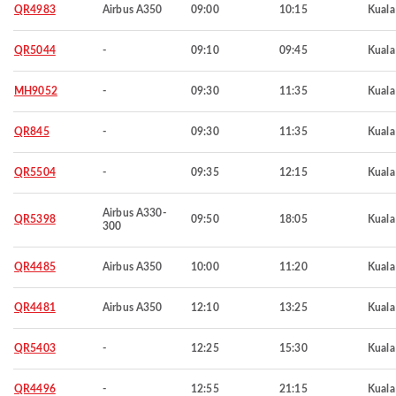
QR4983
Airbus A350
09:00
10:15
Kuala
QR5044
-
09:10
09:45
Kuala
MH9052
-
09:30
11:35
Kuala
QR845
-
09:30
11:35
Kuala
QR5504
-
09:35
12:15
Kuala
Airbus A330-
QR5398
09:50
18:05
Kuala
300
QR4485
Airbus A350
10:00
11:20
Kuala
QR4481
Airbus A350
12:10
13:25
Kuala
QR5403
-
12:25
15:30
Kuala
QR4496
-
12:55
21:15
Kuala