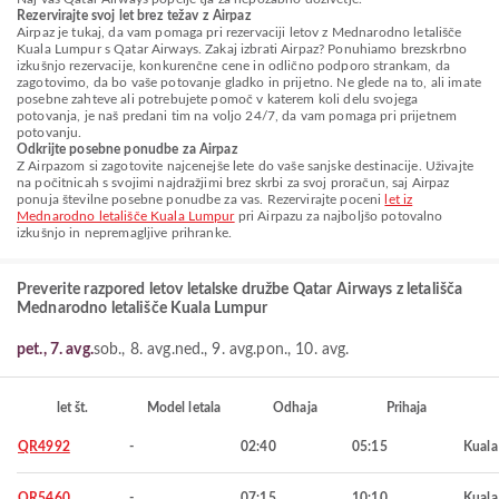
Rezervirajte svoj let brez težav z Airpaz
Airpaz je tukaj, da vam pomaga pri rezervaciji letov z Mednarodno letališče
Kuala Lumpur s Qatar Airways. Zakaj izbrati Airpaz? Ponuhiamo brezskrbno
izkušnjo rezervacije, konkurenčne cene in odlično podporo strankam, da
zagotovimo, da bo vaše potovanje gladko in prijetno. Ne glede na to, ali imate
posebne zahteve ali potrebujete pomoč v katerem koli delu svojega
potovanja, je naš predani tim na voljo 24/7, da vam pomaga pri prijetnem
potovanju.
Odkrijte posebne ponudbe za Airpaz
Z Airpazom si zagotovite najcenejše lete do vaše sanjske destinacije. Uživajte
na počitnicah s svojimi najdražjimi brez skrbi za svoj proračun, saj Airpaz
ponuja številne posebne ponudbe za vas. Rezervirajte poceni
let iz
Mednarodno letališče Kuala Lumpur
pri Airpazu za najboljšo potovalno
izkušnjo in nepremagljive prihranke.
Preverite razpored letov letalske družbe Qatar Airways z letališča
Mednarodno letališče Kuala Lumpur
pet., 7. avg.
sob., 8. avg.
ned., 9. avg.
pon., 10. avg.
let št.
Model letala
Odhaja
Prihaja
QR4992
-
02:40
05:15
Kuala
QR5460
-
07:15
10:10
Kuala