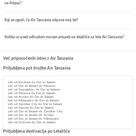
na Airpaz?
Kaj se zgodi, če Air Tanzania odpove moj let?
Koliko ur pred odhodom moram prispeti na letališče za lete Air Tanzania?
Več priporočenih letov z Air Tanzania
Priljubljena pot družbe Air Tanzania
Leti od Kinshasa do Dar es Salaam
Leti od Dar es Salaam do Mwanza
Leti od Guangzhou do Dar es Salaam
Leti od Mwanza do Dar es Salaam
Leti od Arusha do Dar es Salaam
Leti od Kilimanjaro do Dar es Salaam
Leti od Zanzibar City do Dar es Salaam
Leti od Nairobi do Dar es Salaam
Leti od Dar es Salaam do Zanzibar City
Leti od Dar es Salaam do Arusha
Leti od Dar es Salaam do Kilimanjaro
Leti od Dodoma do Dar es Salaam
Priljubljena destinacija po Letališče