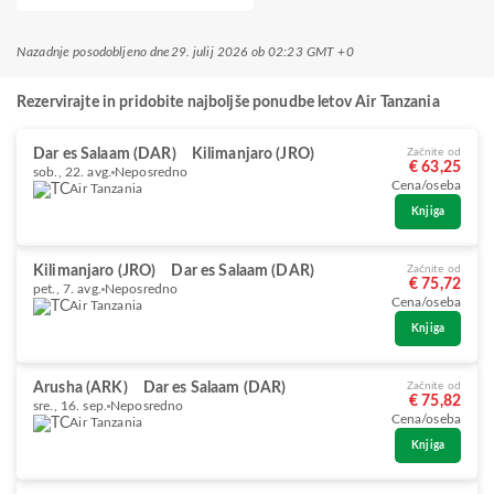
Nazadnje posodobljeno dne
29. julij 2026 ob 02:23 GMT +0
Rezervirajte in pridobite najboljše ponudbe letov Air Tanzania
Dar es Salaam (DAR)
Kilimanjaro (JRO)
Začnite od
€ 63,25
sob., 22. avg.
Neposredno
Cena/oseba
Air Tanzania
Knjiga
Kilimanjaro (JRO)
Dar es Salaam (DAR)
Začnite od
€ 75,72
pet., 7. avg.
Neposredno
Cena/oseba
Air Tanzania
Knjiga
Arusha (ARK)
Dar es Salaam (DAR)
Začnite od
€ 75,82
sre., 16. sep.
Neposredno
Cena/oseba
Air Tanzania
Knjiga