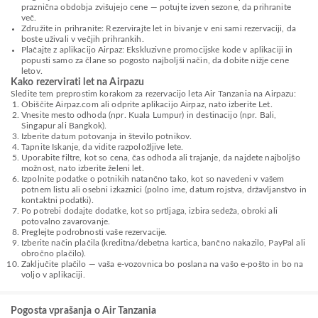
praznična obdobja zvišujejo cene — potujte izven sezone, da prihranite
več.
Združite in prihranite: Rezervirajte let in bivanje v eni sami rezervaciji, da
boste uživali v večjih prihrankih.
Plačajte z aplikacijo Airpaz: Ekskluzivne promocijske kode v aplikaciji in
popusti samo za člane so pogosto najboljši način, da dobite nižje cene
letov.
Kako rezervirati let na Airpazu
Sledite tem preprostim korakom za rezervacijo leta Air Tanzania na Airpazu:
Obiščite Airpaz.com ali odprite aplikacijo Airpaz, nato izberite Let.
Vnesite mesto odhoda (npr. Kuala Lumpur) in destinacijo (npr. Bali,
Singapur ali Bangkok).
Izberite datum potovanja in število potnikov.
Tapnite Iskanje, da vidite razpoložljive lete.
Uporabite filtre, kot so cena, čas odhoda ali trajanje, da najdete najboljšo
možnost, nato izberite želeni let.
Izpolnite podatke o potnikih natančno tako, kot so navedeni v vašem
potnem listu ali osebni izkaznici (polno ime, datum rojstva, državljanstvo in
kontaktni podatki).
Po potrebi dodajte dodatke, kot so prtljaga, izbira sedeža, obroki ali
potovalno zavarovanje.
Preglejte podrobnosti vaše rezervacije.
Izberite način plačila (kreditna/debetna kartica, bančno nakazilo, PayPal ali
obročno plačilo).
Zaključite plačilo — vaša e-vozovnica bo poslana na vašo e-pošto in bo na
voljo v aplikaciji.
Pogosta vprašanja o Air Tanzania