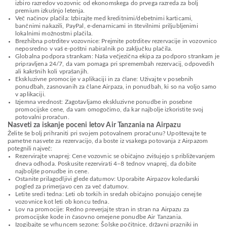
izbiro razredov vozovnic od ekonomskega do prvega razreda za bolj
premium izkušnjo letenja.
Več načinov plačila: Izbirajte med kreditnimi/debetnimi karticami,
bančnimi nakazili, PayPal, e-denarnicami in številnimi priljubljenimi
lokalnimi možnostmi plačila.
Brezhibna potrditev vozovnice: Prejmite potrditev rezervacije in vozovnico
neposredno v vaš e-poštni nabiralnik po zaključku plačila.
Globalna podpora strankam: Naša večjezična ekipa za podporo strankam je
pripravljena 24/7, da vam pomaga pri spremembah rezervacij, odpovedih
ali kakršnih koli vprašanjih.
Ekskluzivne promocije v aplikaciji in za člane: Uživajte v posebnih
ponudbah, zasnovanih za člane Airpaza, in ponudbah, ki so na voljo samo
v aplikaciji.
Izjemna vrednost: Zagotavljamo ekskluzivne ponudbe in posebne
promocijske cene, da vam omogočimo, da kar najbolje izkoristite svoj
potovalni proračun.
Nasveti za iskanje poceni letov Air Tanzania na Airpazu
Želite še bolj prihraniti pri svojem potovalnem proračunu? Upoštevajte te
pametne nasvete za rezervacijo, da boste iz vsakega potovanja z Airpazom
potegnili največ:
Rezervirajte vnaprej: Cene vozovnic se običajno zvišujejo s približevanjem
dneva odhoda. Poskusite rezervirati 4–8 tednov vnaprej, da dobite
najboljše ponudbe in cene.
Ostanite prilagodljivi glede datumov: Uporabite Airpazov koledarski
pogled za primerjavo cen za več datumov.
Letite sredi tedna: Leti ob torkih in sredah običajno ponujajo cenejše
vozovnice kot leti ob koncu tedna.
Lov na promocije: Redno preverjajte stran in stran na Airpazu za
promocijske kode in časovno omejene ponudbe Air Tanzania.
Izogibajte se vrhuncem sezone: Šolske počitnice, državni prazniki in