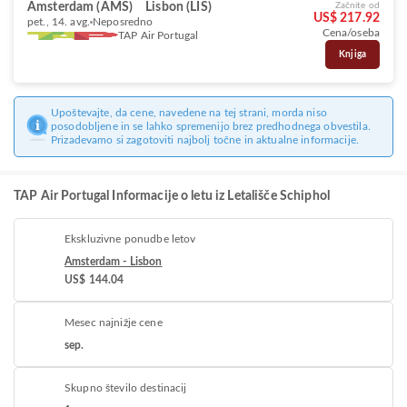
Amsterdam (AMS)
Lisbon (LIS)
Začnite od
US$ 217.92
pet., 14. avg.
Neposredno
Cena/oseba
TAP Air Portugal
Knjiga
Upoštevajte, da cene, navedene na tej strani, morda niso
posodobljene in se lahko spremenijo brez predhodnega obvestila.
Prizadevamo si zagotoviti najbolj točne in aktualne informacije.
TAP Air Portugal Informacije o letu iz Letališče Schiphol
Ekskluzivne ponudbe letov
Amsterdam - Lisbon
US$ 144.04
Mesec najnižje cene
sep.
Skupno število destinacij