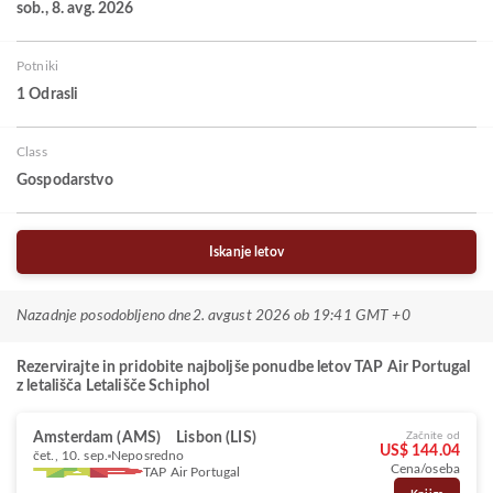
sob., 8. avg. 2026
Potniki
1 Odrasli
Class
Gospodarstvo
Iskanje letov
Nazadnje posodobljeno dne
2. avgust 2026 ob 19:41 GMT +0
Rezervirajte in pridobite najboljše ponudbe letov TAP Air Portugal
z letališča Letališče Schiphol
Amsterdam (AMS)
Lisbon (LIS)
Začnite od
US$ 144.04
čet., 10. sep.
Neposredno
Cena/oseba
TAP Air Portugal