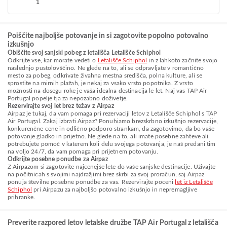
1
Poiščite najboljše potovanje in si zagotovite popolno potovalno
izkušnjo
Obiščite svoj sanjski pobeg z letališča Letališče Schiphol
Odkrijte vse, kar morate vedeti o
Letališče Schiphol
in z lahkoto začnite svojo
naslednjo pustolovščino. Ne glede na to, ali se odpravljate v romantično
mesto za pobeg, odkrivate živahna mestna središča, polna kulture, ali se
sprostite na mirnih plažah, je nekaj za vsako vrsto popotnika. Z vrsto
možnosti na dosegu roke je vaša idealna destinacija le let. Naj vas TAP Air
Portugal popelje tja za nepozabno doživetje.
Rezervirajte svoj let brez težav z Airpaz
Airpaz je tukaj, da vam pomaga pri rezervaciji letov z Letališče Schiphol s TAP
Air Portugal. Zakaj izbrati Airpaz? Ponuhiamo brezskrbno izkušnjo rezervacije,
konkurenčne cene in odlično podporo strankam, da zagotovimo, da bo vaše
potovanje gladko in prijetno. Ne glede na to, ali imate posebne zahteve ali
potrebujete pomoč v katerem koli delu svojega potovanja, je naš predani tim
na voljo 24/7, da vam pomaga pri prijetnem potovanju.
Odkrijte posebne ponudbe za Airpaz
Z Airpazom si zagotovite najcenejše lete do vaše sanjske destinacije. Uživajte
na počitnicah s svojimi najdražjimi brez skrbi za svoj proračun, saj Airpaz
ponuja številne posebne ponudbe za vas. Rezervirajte poceni
let iz Letališče
Schiphol
pri Airpazu za najboljšo potovalno izkušnjo in nepremagljive
prihranke.
Preverite razpored letov letalske družbe TAP Air Portugal z letališča