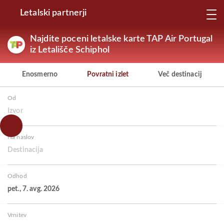
Letalski partnerji
Najdite poceni letalske karte TAP Air Portugal
iz Letališče Schiphol
Enosmerno
Povratni izlet
Več destinacij
Od
Izvor
Na naslov
Destinacija
Odhod
pet., 7. avg. 2026
Vrnitev