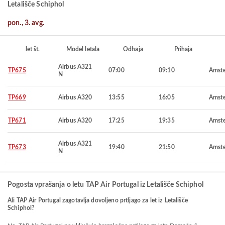
Letališče Schiphol
pon., 3. avg.
let št.
Model letala
Odhaja
Prihaja
Airbus A321
TP675
07:00
09:10
Amst
N
TP669
Airbus A320
13:55
16:05
Amst
TP671
Airbus A320
17:25
19:35
Amst
Airbus A321
TP673
19:40
21:50
Amst
N
Pogosta vprašanja o letu TAP Air Portugal iz Letališče Schiphol
Ali TAP Air Portugal zagotavlja dovoljeno prtljago za let iz Letališče
Schiphol?