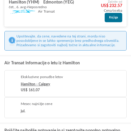
Hamilton (YHM)
Edmonton (YEG)
Začnite od
US$ 232.57
čet., 6. avg.
Neposredno
Cena/oseba
Air Transat
Knjiga
Upoštevajte, da cene, navedene na tej strani, morda niso
posodobljene in se lahko spremenijo brez predhodnega obvestila.
Prizadevamo si zagotoviti najbolj točne in aktualne informacije.
Air Transat Informacije o letu iz Hamilton
Ekskluzivne ponudbe letov
Hamilton - Calgary
US$ 161.07
Mesec najnižje cene
jul.
Poiščite najboljše potovanje in si zagotovite popolno potovalno