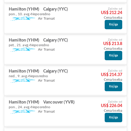
Hamilton (YHM)
Calgary (YYC)
Začnite od
US$ 212.24
pon., 10. avg.
Neposredno
Cena/oseba
Air Transat
Knjiga
Hamilton (YHM)
Calgary (YYC)
Začnite od
US$ 213.8
pet., 21. avg.
Neposredno
Cena/oseba
Air Transat
Knjiga
Hamilton (YHM)
Calgary (YYC)
Začnite od
US$ 214.37
ned., 9. avg.
Neposredno
Cena/oseba
Air Transat
Knjiga
Hamilton (YHM)
Vancouver (YVR)
Začnite od
US$ 226.04
pon., 24. avg.
Neposredno
Cena/oseba
Air Transat
Knjiga