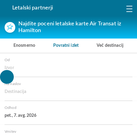
Letalski partnerji
Najdite poceni letalske karte Air Transat iz
Hamilton
Enosmerno
Povratni izlet
Več destinacij
Od
Izvor
Na naslov
Destinacija
Odhod
pet., 7. avg. 2026
Vrnitev