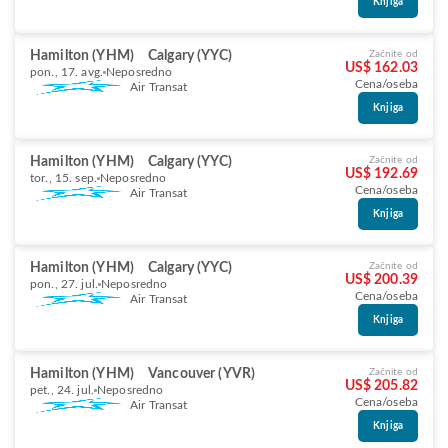
Knjiga
Hamilton (YHM)
Calgary (YYC)
Začnite od
US$ 162.03
pon., 17. avg.
Neposredno
Cena/oseba
Air Transat
Knjiga
Hamilton (YHM)
Calgary (YYC)
Začnite od
US$ 192.69
tor., 15. sep.
Neposredno
Cena/oseba
Air Transat
Knjiga
Hamilton (YHM)
Calgary (YYC)
Začnite od
US$ 200.39
pon., 27. jul.
Neposredno
Cena/oseba
Air Transat
Knjiga
Hamilton (YHM)
Vancouver (YVR)
Začnite od
US$ 205.82
pet., 24. jul.
Neposredno
Cena/oseba
Air Transat
Knjiga