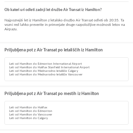
Ob kateri uri odleti zadnji let družbe Air Transat iz Hamilton?
Najpoznejši let iz Hamilton z letalsko družbo Air Transat odleti ob 20:35. Ta
vozni red lahko preverite in primerjate druge razpoložljive možnosti letov na
Airpazu.
Priljubljena pot z Air Transat po letališčih iz Hamilton
Leti od Hamilton do Edmonton International Airport
Leti od Hamilton do Halifax Stanfield International Airport
Leti od Hamilton do Mednarodno letališče Calgary
Leti od Hamilton do Mednarodno letališče Vancouver
Priljubljena pot z Air Transat po mestih iz Hamilton
Leti od Hamilton do Halifax
Leti od Hamilton do Edmonton
Leti od Hamilton do Vancouver
Leti od Hamilton do Calgary