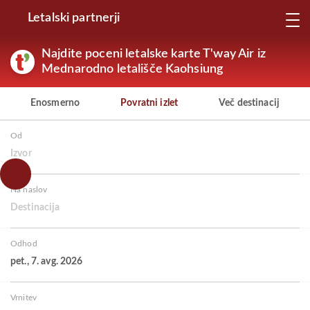
Letalski partnerji
Najdite poceni letalske karte T'way Air iz
Mednarodno letališče Kaohsiung
Enosmerno
Povratni izlet
Več destinacij
Od
Izvor
Na naslov
Destinacija
Odhod
pet., 7. avg. 2026
Vrnitev