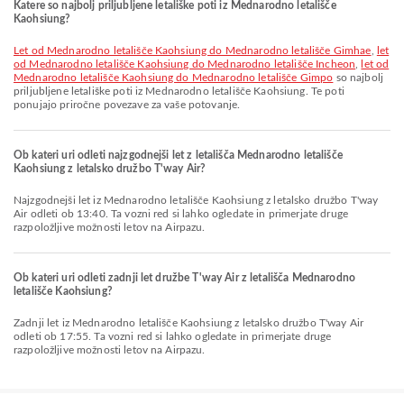
Katere so najbolj priljubljene letališke poti iz Mednarodno letališče
Kaohsiung?
let od Mednarodno letališče Kaohsiung do Mednarodno letališče Gimhae
,
let
od Mednarodno letališče Kaohsiung do Mednarodno letališče Incheon
,
let od
Mednarodno letališče Kaohsiung do Mednarodno letališče Gimpo
so najbolj
priljubljene letališke poti iz Mednarodno letališče Kaohsiung. Te poti
ponujajo priročne povezave za vaše potovanje.
Ob kateri uri odleti najzgodnejši let z letališča Mednarodno letališče
Kaohsiung z letalsko družbo T'way Air?
Najzgodnejši let iz Mednarodno letališče Kaohsiung z letalsko družbo T'way
Air odleti ob 13:40. Ta vozni red si lahko ogledate in primerjate druge
razpoložljive možnosti letov na Airpazu.
Ob kateri uri odleti zadnji let družbe T'way Air z letališča Mednarodno
letališče Kaohsiung?
Zadnji let iz Mednarodno letališče Kaohsiung z letalsko družbo T'way Air
odleti ob 17:55. Ta vozni red si lahko ogledate in primerjate druge
razpoložljive možnosti letov na Airpazu.