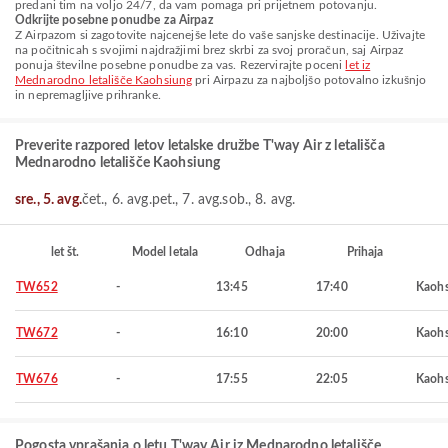
predani tim na voljo 24/7, da vam pomaga pri prijetnem potovanju.
Odkrijte posebne ponudbe za Airpaz
Z Airpazom si zagotovite najcenejše lete do vaše sanjske destinacije. Uživajte
na počitnicah s svojimi najdražjimi brez skrbi za svoj proračun, saj Airpaz
ponuja številne posebne ponudbe za vas. Rezervirajte poceni
let iz
Mednarodno letališče Kaohsiung
pri Airpazu za najboljšo potovalno izkušnjo
in nepremagljive prihranke.
Preverite razpored letov letalske družbe T'way Air z letališča
Mednarodno letališče Kaohsiung
sre., 5. avg.
čet., 6. avg.
pet., 7. avg.
sob., 8. avg.
let št.
Model letala
Odhaja
Prihaja
TW652
-
13:45
17:40
Kaohs
TW672
-
16:10
20:00
Kaohs
TW676
-
17:55
22:05
Kaohs
Pogosta vprašanja o letu T'way Air iz Mednarodno letališče