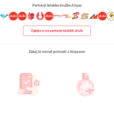
Partnerji letalske družbe Airpaz
Oglejte si vse partnerje letalskih družb
Zakaj bi morali potovati z Airpazom