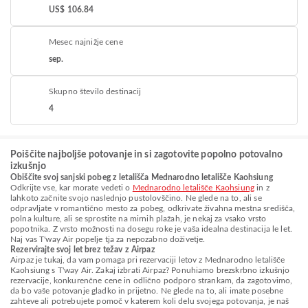
US$ 106.84
Mesec najnižje cene
sep.
Skupno število destinacij
4
Poiščite najboljše potovanje in si zagotovite popolno potovalno
izkušnjo
Obiščite svoj sanjski pobeg z letališča Mednarodno letališče Kaohsiung
Odkrijte vse, kar morate vedeti o
Mednarodno letališče Kaohsiung
in z
lahkoto začnite svojo naslednjo pustolovščino. Ne glede na to, ali se
odpravljate v romantično mesto za pobeg, odkrivate živahna mestna središča,
polna kulture, ali se sprostite na mirnih plažah, je nekaj za vsako vrsto
popotnika. Z vrsto možnosti na dosegu roke je vaša idealna destinacija le let.
Naj vas T'way Air popelje tja za nepozabno doživetje.
Rezervirajte svoj let brez težav z Airpaz
Airpaz je tukaj, da vam pomaga pri rezervaciji letov z Mednarodno letališče
Kaohsiung s T'way Air. Zakaj izbrati Airpaz? Ponuhiamo brezskrbno izkušnjo
rezervacije, konkurenčne cene in odlično podporo strankam, da zagotovimo,
da bo vaše potovanje gladko in prijetno. Ne glede na to, ali imate posebne
zahteve ali potrebujete pomoč v katerem koli delu svojega potovanja, je naš