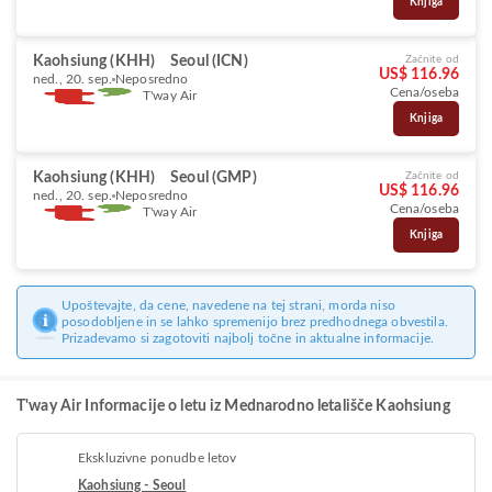
Knjiga
Kaohsiung (KHH)
Seoul (ICN)
Začnite od
US$ 116.96
ned., 20. sep.
Neposredno
Cena/oseba
T'way Air
Knjiga
Kaohsiung (KHH)
Seoul (GMP)
Začnite od
US$ 116.96
ned., 20. sep.
Neposredno
Cena/oseba
T'way Air
Knjiga
Upoštevajte, da cene, navedene na tej strani, morda niso
posodobljene in se lahko spremenijo brez predhodnega obvestila.
Prizadevamo si zagotoviti najbolj točne in aktualne informacije.
T'way Air Informacije o letu iz Mednarodno letališče Kaohsiung
Ekskluzivne ponudbe letov
Kaohsiung - Seoul