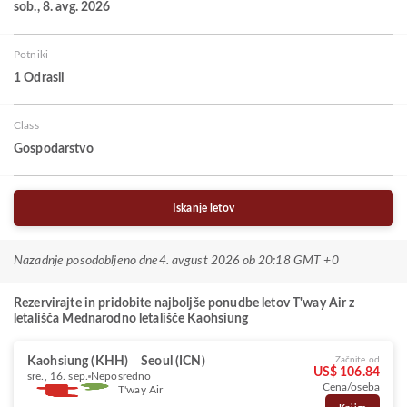
sob., 8. avg. 2026
Potniki
1 Odrasli
Class
Gospodarstvo
Iskanje letov
Nazadnje posodobljeno dne
4. avgust 2026 ob 20:18 GMT +0
Rezervirajte in pridobite najboljše ponudbe letov T'way Air z
letališča Mednarodno letališče Kaohsiung
Kaohsiung (KHH)
Seoul (ICN)
Začnite od
US$ 106.84
sre., 16. sep.
Neposredno
Cena/oseba
T'way Air