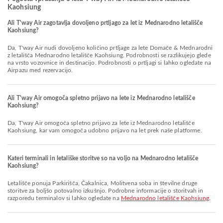
Kaohsiung
Ali T'way Air zagotavlja dovoljeno prtljago za let iz Mednarodno letališče
Kaohsiung?
Da, T'way Air nudi dovoljeno količino prtljage za lete Domače & Mednarodni
z letališča Mednarodno letališče Kaohsiung. Podrobnosti se razlikujejo glede
na vrsto vozovnice in destinacijo. Podrobnosti o prtljagi si lahko ogledate na
Airpazu med rezervacijo.
Ali T'way Air omogoča spletno prijavo na lete iz Mednarodno letališče
Kaohsiung?
Da, T'way Air omogoča spletno prijavo za lete iz Mednarodno letališče
Kaohsiung, kar vam omogoča udobno prijavo na let prek naše platforme.
Kateri terminali in letališke storitve so na voljo na Mednarodno letališče
Kaohsiung?
Letališče ponuja Parkirišča, Čakalnica, Molitvena soba in številne druge
storitve za boljšo potovalno izkušnjo. Podrobne informacije o storitvah in
razporedu terminalov si lahko ogledate na
Mednarodno letališče Kaohsiung
.