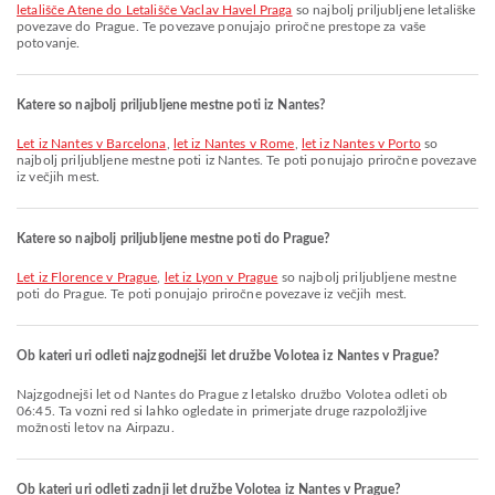
letališče Atene do Letališče Vaclav Havel Praga
so najbolj priljubljene letališke
povezave do Prague. Te povezave ponujajo priročne prestope za vaše
potovanje.
Katere so najbolj priljubljene mestne poti iz Nantes?
let iz Nantes v Barcelona
,
let iz Nantes v Rome
,
let iz Nantes v Porto
so
najbolj priljubljene mestne poti iz Nantes. Te poti ponujajo priročne povezave
iz večjih mest.
Katere so najbolj priljubljene mestne poti do Prague?
let iz Florence v Prague
,
let iz Lyon v Prague
so najbolj priljubljene mestne
poti do Prague. Te poti ponujajo priročne povezave iz večjih mest.
Ob kateri uri odleti najzgodnejši let družbe Volotea iz Nantes v Prague?
Najzgodnejši let od Nantes do Prague z letalsko družbo Volotea odleti ob
06:45. Ta vozni red si lahko ogledate in primerjate druge razpoložljive
možnosti letov na Airpazu.
Ob kateri uri odleti zadnji let družbe Volotea iz Nantes v Prague?