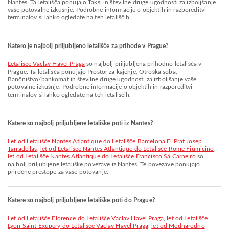
Nantes. Ta letališča ponujajo Taksi in številne druge ugodnosti za izboljšanje
vaše potovalne izkušnje. Podrobne informacije o objektih in razporeditvi
terminalov si lahko ogledate na teh letališčih.
Katero je najbolj priljubljeno letališče za prihode v Prague?
Letališče Vaclav Havel Praga
so najbolj priljubljena prihodno letališča v
Prague. Ta letališča ponujajo Prostor za kajenje, Otroška soba,
Bančništvo/bankomat in številne druge ugodnosti za izboljšanje vaše
potovalne izkušnje. Podrobne informacije o objektih in razporeditvi
terminalov si lahko ogledate na teh letališčih.
Katere so najbolj priljubljene letališke poti iz Nantes?
let od Letališče Nantes Atlantique do Letališče Barcelona El Prat Josep
Tarradellas
,
let od Letališče Nantes Atlantique do Letališče Rome Fiumicino
,
let od Letališče Nantes Atlantique do Letališče Francisco Sá Carneiro
so
najbolj priljubljene letališke povezave iz Nantes. Te povezave ponujajo
priročne prestope za vaše potovanje.
Katere so najbolj priljubljene letališke poti do Prague?
let od Letališče Florence do Letališče Vaclav Havel Praga
,
let od Letališče
Lyon Saint Exupéry do Letališče Vaclav Havel Praga
,
let od Mednarodno