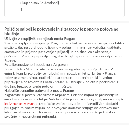
Skupno število destinacij
1
Poiščite najboljše potovanje in si zagotovite popolno potovalno
izkušnjo
Uživajte v osupljivih pokrajinah mesta Prague
S svojo osupljivo pokrajino je Prague znana kot sanjska destinacija, kjer lahko
preživite čas na sprehodu, uživanju v pokrajini in mirnem vzdušju. Načrtujte
enostavno in prijetno potovanje s prijatelji in družino. Za dokončanje
počitnic je Volotea pripravljen zagotoviti najboljšo storitev in vas odpeljati iz
Prague.
Potujte enostavno in udobno z Airpazom
Poiščite lete z Volotea hitro, enostavno in ugodno s pomočjo Airpaz. Z le
enim klikom lahko doživite najboljši in nepozaben let iz Nantes v Prague.
Poleg tega vam Airpaz nudi ekipo za pomoč uporabnikom, ki je vedno
pripravljena odgovoriti na vaša vprašanja. Uživajte v prijetnih počitnicah z
družino brez skrbi glede potovalnih načrtov.
Najboljše ponudbe potovanj iz mesta Prague
Zagotovite si poceni lete samo z Airpazom. Poiščite najboljše promocije in
enostavno rezervirajte let pri Volotea. Z Airpazom vam zagotavljamo najboljši
let iz Nantes v Prague
. Izboljšajte svoje potovanje s prilagodljivimi dodatki,
prilagojenimi vašim željam, od dovoljene dodatne prtljage do obrokov med
letom in izbire sedeža. Rezervirajte svoj poceni let z najboljšo potovalno
izkušnjo in neverjetnimi prihranki.