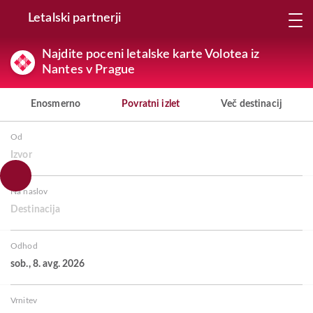
Letalski partnerji
Najdite poceni letalske karte Volotea iz
Nantes v Prague
Enosmerno
Povratni izlet
Več destinacij
Od
Izvor
Na naslov
Destinacija
Odhod
sob., 8. avg. 2026
Vrnitev