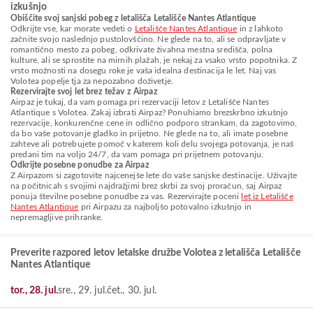
izkušnjo
Obiščite svoj sanjski pobeg z letališča Letališče Nantes Atlantique
Odkrijte vse, kar morate vedeti o
Letališče Nantes Atlantique
in z lahkoto
začnite svojo naslednjo pustolovščino. Ne glede na to, ali se odpravljate v
romantično mesto za pobeg, odkrivate živahna mestna središča, polna
kulture, ali se sprostite na mirnih plažah, je nekaj za vsako vrsto popotnika. Z
vrsto možnosti na dosegu roke je vaša idealna destinacija le let. Naj vas
Volotea popelje tja za nepozabno doživetje.
Rezervirajte svoj let brez težav z Airpaz
Airpaz je tukaj, da vam pomaga pri rezervaciji letov z Letališče Nantes
Atlantique s Volotea. Zakaj izbrati Airpaz? Ponuhiamo brezskrbno izkušnjo
rezervacije, konkurenčne cene in odlično podporo strankam, da zagotovimo,
da bo vaše potovanje gladko in prijetno. Ne glede na to, ali imate posebne
zahteve ali potrebujete pomoč v katerem koli delu svojega potovanja, je naš
predani tim na voljo 24/7, da vam pomaga pri prijetnem potovanju.
Odkrijte posebne ponudbe za Airpaz
Z Airpazom si zagotovite najcenejše lete do vaše sanjske destinacije. Uživajte
na počitnicah s svojimi najdražjimi brez skrbi za svoj proračun, saj Airpaz
ponuja številne posebne ponudbe za vas. Rezervirajte poceni
let iz Letališče
Nantes Atlantique
pri Airpazu za najboljšo potovalno izkušnjo in
nepremagljive prihranke.
Preverite razpored letov letalske družbe Volotea z letališča Letališče
Nantes Atlantique
tor., 28. jul.
sre., 29. jul.
čet., 30. jul.