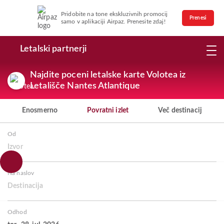
Pridobite na tone ekskluzivnih promocij
Prenesi
samo v aplikaciji Airpaz. Prenesite zdaj!
Letalski partnerji
Najdite poceni letalske karte Volotea iz
Letališče Nantes Atlantique
Enosmerno
Povratni izlet
Več destinacij
Od
Izvor
Na naslov
Destinacija
Odhod