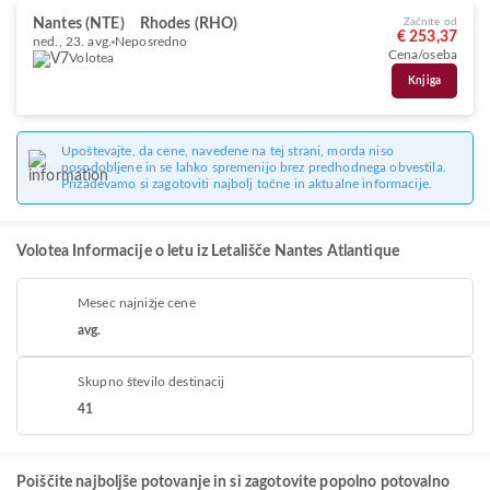
Nantes (NTE)
Rhodes (RHO)
Začnite od
€ 253,37
ned., 23. avg.
Neposredno
Cena/oseba
Volotea
Knjiga
Upoštevajte, da cene, navedene na tej strani, morda niso
posodobljene in se lahko spremenijo brez predhodnega obvestila.
Prizadevamo si zagotoviti najbolj točne in aktualne informacije.
Volotea Informacije o letu iz Letališče Nantes Atlantique
Mesec najnižje cene
avg.
Skupno število destinacij
41
Poiščite najboljše potovanje in si zagotovite popolno potovalno