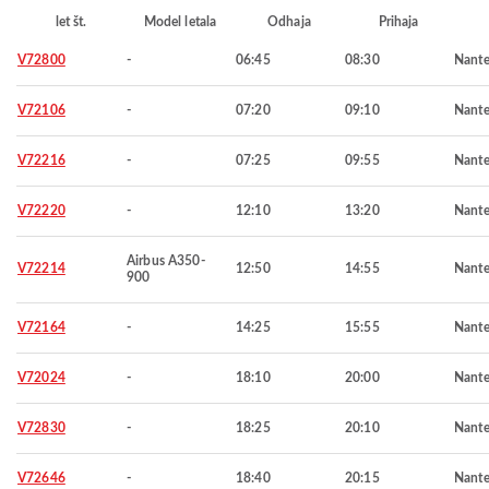
let št.
Model letala
Odhaja
Prihaja
V72800
-
06:45
08:30
Nante
V72106
-
07:20
09:10
Nante
V72216
-
07:25
09:55
Nante
V72220
-
12:10
13:20
Nante
Airbus A350-
V72214
12:50
14:55
Nante
900
V72164
-
14:25
15:55
Nante
V72024
-
18:10
20:00
Nante
V72830
-
18:25
20:10
Nante
V72646
-
18:40
20:15
Nante