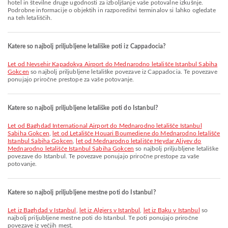
hotel in številne druge ugodnosti za izboljšanje vaše potovalne izkušnje.
Podrobne informacije o objektih in razporeditvi terminalov si lahko ogledate
na teh letališčih.
Katere so najbolj priljubljene letališke poti iz Cappadocia?
let od Nevsehir Kapadokya Airport do Mednarodno letališče Istanbul Sabiha
Gokcen
so najbolj priljubljene letališke povezave iz Cappadocia. Te povezave
ponujajo priročne prestope za vaše potovanje.
Katere so najbolj priljubljene letališke poti do Istanbul?
let od Baghdad International Airport do Mednarodno letališče Istanbul
Sabiha Gokcen
,
let od Letališče Houari Boumediene do Mednarodno letališče
Istanbul Sabiha Gokcen
,
let od Mednarodno letališče Heydar Aliyev do
Mednarodno letališče Istanbul Sabiha Gokcen
so najbolj priljubljene letališke
povezave do Istanbul. Te povezave ponujajo priročne prestope za vaše
potovanje.
Katere so najbolj priljubljene mestne poti do Istanbul?
let iz Baghdad v Istanbul
,
let iz Algiers v Istanbul
,
let iz Baku v Istanbul
so
najbolj priljubljene mestne poti do Istanbul. Te poti ponujajo priročne
povezave iz večjih mest.