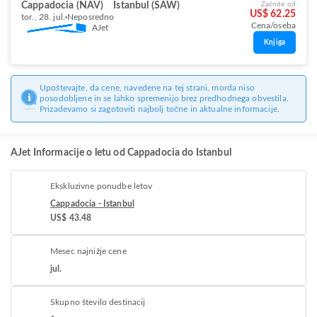
Cappadocia (NAV)
Istanbul (SAW)
Začnite od
US$ 62.25
tor., 28. jul.
Neposredno
Cena/oseba
AJet
Knjiga
Upoštevajte, da cene, navedene na tej strani, morda niso
posodobljene in se lahko spremenijo brez predhodnega obvestila.
Prizadevamo si zagotoviti najbolj točne in aktualne informacije.
AJet Informacije o letu od Cappadocia do Istanbul
Ekskluzivne ponudbe letov
Cappadocia - Istanbul
US$ 43.48
Mesec najnižje cene
jul.
Skupno število destinacij