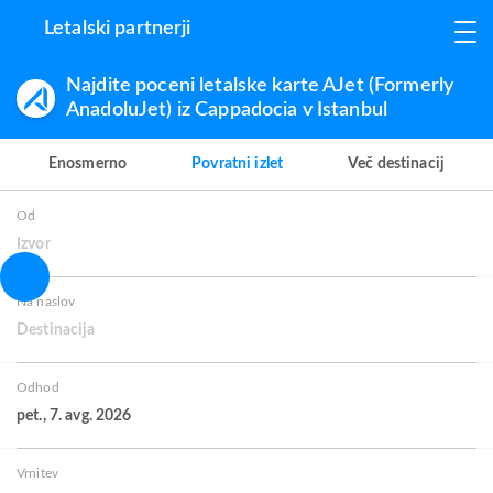
Letalski partnerji
Najdite poceni letalske karte AJet (Formerly
AnadoluJet) iz Cappadocia v Istanbul
Enosmerno
Povratni izlet
Več destinacij
Od
Izvor
Na naslov
Destinacija
Odhod
pet., 7. avg. 2026
Vrnitev