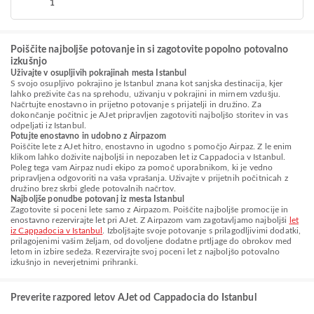
1
Poiščite najboljše potovanje in si zagotovite popolno potovalno
izkušnjo
Uživajte v osupljivih pokrajinah mesta Istanbul
S svojo osupljivo pokrajino je Istanbul znana kot sanjska destinacija, kjer
lahko preživite čas na sprehodu, uživanju v pokrajini in mirnem vzdušju.
Načrtujte enostavno in prijetno potovanje s prijatelji in družino. Za
dokončanje počitnic je AJet pripravljen zagotoviti najboljšo storitev in vas
odpeljati iz Istanbul.
Potujte enostavno in udobno z Airpazom
Poiščite lete z AJet hitro, enostavno in ugodno s pomočjo Airpaz. Z le enim
klikom lahko doživite najboljši in nepozaben let iz Cappadocia v Istanbul.
Poleg tega vam Airpaz nudi ekipo za pomoč uporabnikom, ki je vedno
pripravljena odgovoriti na vaša vprašanja. Uživajte v prijetnih počitnicah z
družino brez skrbi glede potovalnih načrtov.
Najboljše ponudbe potovanj iz mesta Istanbul
Zagotovite si poceni lete samo z Airpazom. Poiščite najboljše promocije in
enostavno rezervirajte let pri AJet. Z Airpazom vam zagotavljamo najboljši
let
iz Cappadocia v Istanbul
. Izboljšajte svoje potovanje s prilagodljivimi dodatki,
prilagojenimi vašim željam, od dovoljene dodatne prtljage do obrokov med
letom in izbire sedeža. Rezervirajte svoj poceni let z najboljšo potovalno
izkušnjo in neverjetnimi prihranki.
Preverite razpored letov AJet od Cappadocia do Istanbul