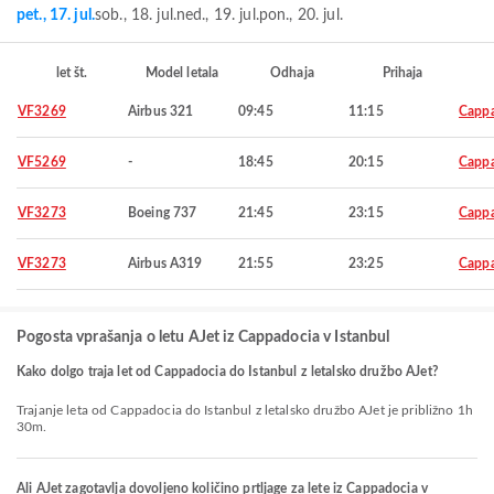
pet., 17. jul.
sob., 18. jul.
ned., 19. jul.
pon., 20. jul.
let št.
Model letala
Odhaja
Prihaja
VF3269
Airbus 321
09:45
11:15
Capp
VF5269
-
18:45
20:15
Capp
VF3273
Boeing 737
21:45
23:15
Capp
VF3273
Airbus A319
21:55
23:25
Capp
Pogosta vprašanja o letu AJet iz Cappadocia v Istanbul
Kako dolgo traja let od Cappadocia do Istanbul z letalsko družbo AJet?
Trajanje leta od Cappadocia do Istanbul z letalsko družbo AJet je približno 1h
30m.
Ali AJet zagotavlja dovoljeno količino prtljage za lete iz Cappadocia v