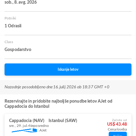
sob., 8. avg. 2026
Potniki
1 Odrasli
Class
Gospodarstvo
Iskanje letov
Nazadnje posodobljeno dne
16. julij 2026 ob 18:37 GMT +0
Rezervirajte in pridobite najboljše ponudbe letov AJet od
Cappadocia do Istanbul
Cappadocia (NAV)
Istanbul (SAW)
Začnite od
US$ 43.48
sre., 29. jul.
Neposredno
Cena/oseba
AJet