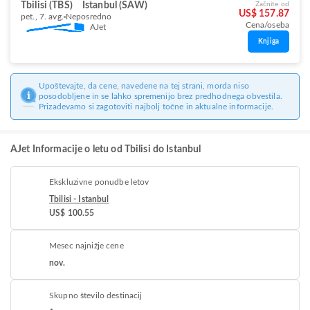
Tbilisi (TBS)
Istanbul (SAW)
Začnite od
US$ 157.87
pet., 7. avg.
Neposredno
Cena/oseba
AJet
Knjiga
Upoštevajte, da cene, navedene na tej strani, morda niso
posodobljene in se lahko spremenijo brez predhodnega obvestila.
Prizadevamo si zagotoviti najbolj točne in aktualne informacije.
AJet Informacije o letu od Tbilisi do Istanbul
Ekskluzivne ponudbe letov
Tbilisi - Istanbul
US$ 100.55
Mesec najnižje cene
nov.
Skupno število destinacij