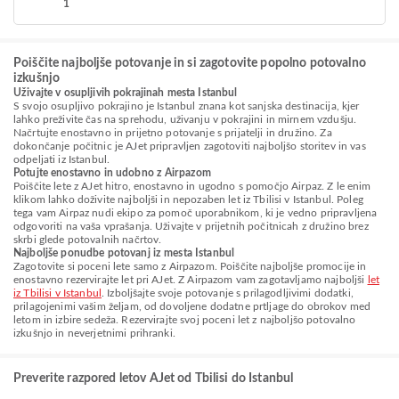
1
Poiščite najboljše potovanje in si zagotovite popolno potovalno
izkušnjo
Uživajte v osupljivih pokrajinah mesta Istanbul
S svojo osupljivo pokrajino je Istanbul znana kot sanjska destinacija, kjer
lahko preživite čas na sprehodu, uživanju v pokrajini in mirnem vzdušju.
Načrtujte enostavno in prijetno potovanje s prijatelji in družino. Za
dokončanje počitnic je AJet pripravljen zagotoviti najboljšo storitev in vas
odpeljati iz Istanbul.
Potujte enostavno in udobno z Airpazom
Poiščite lete z AJet hitro, enostavno in ugodno s pomočjo Airpaz. Z le enim
klikom lahko doživite najboljši in nepozaben let iz Tbilisi v Istanbul. Poleg
tega vam Airpaz nudi ekipo za pomoč uporabnikom, ki je vedno pripravljena
odgovoriti na vaša vprašanja. Uživajte v prijetnih počitnicah z družino brez
skrbi glede potovalnih načrtov.
Najboljše ponudbe potovanj iz mesta Istanbul
Zagotovite si poceni lete samo z Airpazom. Poiščite najboljše promocije in
enostavno rezervirajte let pri AJet. Z Airpazom vam zagotavljamo najboljši
let
iz Tbilisi v Istanbul
. Izboljšajte svoje potovanje s prilagodljivimi dodatki,
prilagojenimi vašim željam, od dovoljene dodatne prtljage do obrokov med
letom in izbire sedeža. Rezervirajte svoj poceni let z najboljšo potovalno
izkušnjo in neverjetnimi prihranki.
Preverite razpored letov AJet od Tbilisi do Istanbul