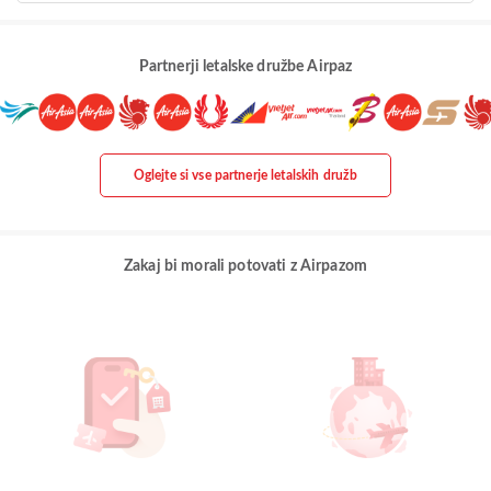
Partnerji letalske družbe Airpaz
Oglejte si vse partnerje letalskih družb
Zakaj bi morali potovati z Airpazom