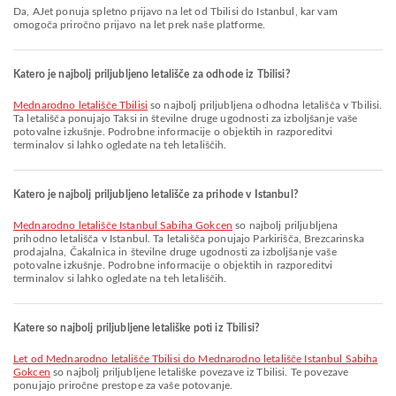
Da, AJet ponuja spletno prijavo na let od Tbilisi do Istanbul, kar vam
omogoča priročno prijavo na let prek naše platforme.
Katero je najbolj priljubljeno letališče za odhode iz Tbilisi?
Mednarodno letališče Tbilisi
so najbolj priljubljena odhodna letališča v Tbilisi.
Ta letališča ponujajo Taksi in številne druge ugodnosti za izboljšanje vaše
potovalne izkušnje. Podrobne informacije o objektih in razporeditvi
terminalov si lahko ogledate na teh letališčih.
Katero je najbolj priljubljeno letališče za prihode v Istanbul?
Mednarodno letališče Istanbul Sabiha Gokcen
so najbolj priljubljena
prihodno letališča v Istanbul. Ta letališča ponujajo Parkirišča, Brezcarinska
prodajalna, Čakalnica in številne druge ugodnosti za izboljšanje vaše
potovalne izkušnje. Podrobne informacije o objektih in razporeditvi
terminalov si lahko ogledate na teh letališčih.
Katere so najbolj priljubljene letališke poti iz Tbilisi?
let od Mednarodno letališče Tbilisi do Mednarodno letališče Istanbul Sabiha
Gokcen
so najbolj priljubljene letališke povezave iz Tbilisi. Te povezave
ponujajo priročne prestope za vaše potovanje.