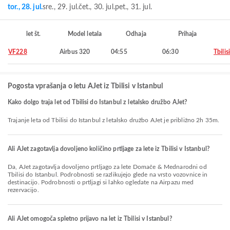
tor., 28. jul.
sre., 29. jul.
čet., 30. jul.
pet., 31. jul.
let št.
Model letala
Odhaja
Prihaja
VF228
Airbus 320
04:55
06:30
Tbilisi
Pogosta vprašanja o letu AJet iz Tbilisi v Istanbul
Kako dolgo traja let od Tbilisi do Istanbul z letalsko družbo AJet?
Trajanje leta od Tbilisi do Istanbul z letalsko družbo AJet je približno 2h 35m.
Ali AJet zagotavlja dovoljeno količino prtljage za lete iz Tbilisi v Istanbul?
Da, AJet zagotavlja dovoljeno prtljago za lete Domače & Mednarodni od
Tbilisi do Istanbul. Podrobnosti se razlikujejo glede na vrsto vozovnice in
destinacijo. Podrobnosti o prtljagi si lahko ogledate na Airpazu med
rezervacijo.
Ali AJet omogoča spletno prijavo na let iz Tbilisi v Istanbul?