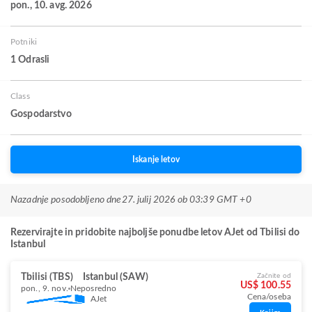
pon., 10. avg. 2026
Potniki
1 Odrasli
Class
Gospodarstvo
Iskanje letov
Nazadnje posodobljeno dne
27. julij 2026 ob 03:39 GMT +0
Rezervirajte in pridobite najboljše ponudbe letov AJet od Tbilisi do
Istanbul
Tbilisi (TBS)
Istanbul (SAW)
Začnite od
US$ 100.55
pon., 9. nov.
Neposredno
Cena/oseba
AJet