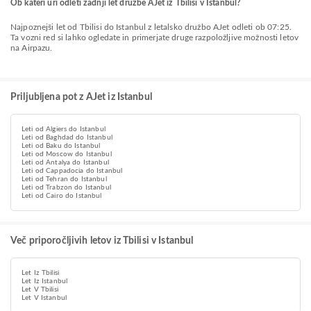
Ob kateri uri odleti zadnji let družbe AJet iz Tbilisi v Istanbul?
Najpoznejši let od Tbilisi do Istanbul z letalsko družbo AJet odleti ob 07:25.
Ta vozni red si lahko ogledate in primerjate druge razpoložljive možnosti letov
na Airpazu.
Priljubljena pot z AJet iz Istanbul
Leti od Algiers do Istanbul
Leti od Baghdad do Istanbul
Leti od Baku do Istanbul
Leti od Moscow do Istanbul
Leti od Antalya do Istanbul
Leti od Cappadocia do Istanbul
Leti od Tehran do Istanbul
Leti od Trabzon do Istanbul
Leti od Cairo do Istanbul
Več priporočljivih letov iz Tbilisi v Istanbul
Let Iz Tbilisi
Let Iz Istanbul
Let V Tbilisi
Let V Istanbul