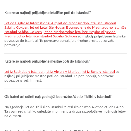
Katere so najbolj priljubljene letališke poti do Istanbul?
let od Baghdad International Airport do Mednarodno letališče Istanbul
Sabiha Gokcen
,
let od Letališče Houari Boumediene do Mednarodno letališče
Istanbul Sabiha Gokcen
,
let od Mednarodno letališče Heydar Aliyev do
Mednarodno letališče Istanbul Sabiha Gokcen
so najbolj priljubljene letališke
povezave do Istanbul. Te povezave ponujajo priročne prestope za vaše
potovanje.
Katere so najbolj priljubljene mestne poti do Istanbul?
let iz Baghdad v Istanbul
,
let iz Algiers v Istanbul
,
let iz Baku v Istanbul
so
najbolj priljubljene mestne poti do Istanbul. Te poti ponujajo priročne
povezave iz večjih mest.
Ob kateri uri odleti najzgodnejši let družbe AJet iz Tbilisi v Istanbul?
Najzgodnejši let od Tbilisi do Istanbul z letalsko družbo AJet odleti ob 04:55.
Ta vozni red si lahko ogledate in primerjate druge razpoložljive možnosti letov
na Airpazu.