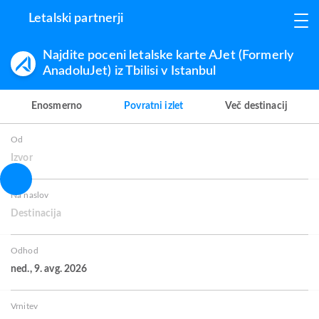
Letalski partnerji
Najdite poceni letalske karte AJet (Formerly
AnadoluJet) iz Tbilisi v Istanbul
Enosmerno
Povratni izlet
Več destinacij
Od
Izvor
Na naslov
Destinacija
Odhod
ned., 9. avg. 2026
Vrnitev