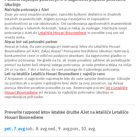
izkušnjo
Načrtujte potovanje z AJet
Znan po svoji osupljivi pokrajini, raznoliki kulturni dediščini in živahnih
lokalnih znamenitostih, Algiers ponuja neverjetno in nepozabno
pustolovščino za vse obiskovalce. Od raziskovanja zgodovinskih znamenitosti
do uživanja v lokalnih dobrotah, tukaj je nekaj za vsakogar. Načrtujte svoje
potovanje z AJet do
Letališče Houari Boumediene
in osvežite svoj um od
vrveža sveta.
Airpaz kot vaš potovalni partner
Airpaz je tukaj, da vam pomaga pri rezervaciji letov do Letališče Houari
Boumediene pri AJet. Zakaj Airpaz? Ponujamo brezhibno izkušnjo rezervacij,
konkurenčne cene in odlično podporo strankam, da zagotovimo gladko in
prijetno potovanje. Ne glede na to, ali imate posebne zahteve ali potrebujete
pomoč na kateri koli stopnji vašega potovanja, je naša predana ekipa na voljo
24 ur na dan, 7 dni v tednu, da vam pomaga do čudovitega potovanja.
Leti na letališče Letališče Houari Boumediene z najnižjo ceno
Z Airpazom si zagotovite najcenejše lete do vaše sanjske destinacije. Uživajte
na počitnicah s svojimi najdražjimi brez skrbi za svoj proračun, saj Airpaz
ponuja številne posebne ponudbe za vas. Rezervirajte poceni
let v Letališče
Houari Boumediene
pri Airpazu za najboljšo potovalno izkušnjo in
neprekosljive prihranke.
Preverite razpored letov letalske družbe AJet na letališče Letališče
Houari Boumediene
pet., 7. avg.
sob., 8. avg.
ned., 9. avg.
pon., 10. avg.