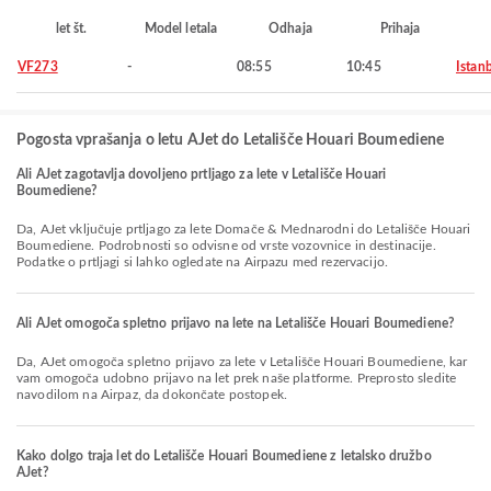
let št.
Model letala
Odhaja
Prihaja
VF273
-
08:55
10:45
Istan
Pogosta vprašanja o letu AJet do Letališče Houari Boumediene
Ali AJet zagotavlja dovoljeno prtljago za lete v Letališče Houari
Boumediene?
Da, AJet vključuje prtljago za lete Domače & Mednarodni do Letališče Houari
Boumediene. Podrobnosti so odvisne od vrste vozovnice in destinacije.
Podatke o prtljagi si lahko ogledate na Airpazu med rezervacijo.
Ali AJet omogoča spletno prijavo na lete na Letališče Houari Boumediene?
Da, AJet omogoča spletno prijavo za lete v Letališče Houari Boumediene, kar
vam omogoča udobno prijavo na let prek naše platforme. Preprosto sledite
navodilom na Airpaz, da dokončate postopek.
Kako dolgo traja let do Letališče Houari Boumediene z letalsko družbo
AJet?