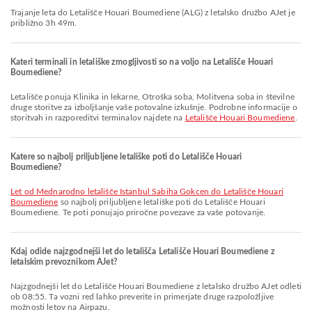
Trajanje leta do Letališče Houari Boumediene (ALG) z letalsko družbo AJet je
približno 3h 49m.
Kateri terminali in letališke zmogljivosti so na voljo na Letališče Houari
Boumediene?
Letališče ponuja Klinika in lekarne, Otroška soba, Molitvena soba in številne
druge storitve za izboljšanje vaše potovalne izkušnje. Podrobne informacije o
storitvah in razporeditvi terminalov najdete na
Letališče Houari Boumediene
.
Katere so najbolj priljubljene letališke poti do Letališče Houari
Boumediene?
let od Mednarodno letališče Istanbul Sabiha Gokcen do Letališče Houari
Boumediene
so najbolj priljubljene letališke poti do Letališče Houari
Boumediene. Te poti ponujajo priročne povezave za vaše potovanje.
Kdaj odide najzgodnejši let do letališča Letališče Houari Boumediene z
letalskim prevoznikom AJet?
Najzgodnejši let do Letališče Houari Boumediene z letalsko družbo AJet odleti
ob 08:55. Ta vozni red lahko preverite in primerjate druge razpoložljive
možnosti letov na Airpazu.