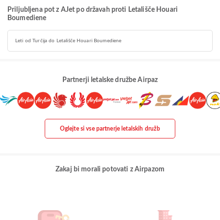
Priljubljena pot z AJet po državah proti Letališče Houari
Boumediene
Leti od Turčija do Letališče Houari Boumediene
Partnerji letalske družbe Airpaz
Oglejte si vse partnerje letalskih družb
Zakaj bi morali potovati z Airpazom