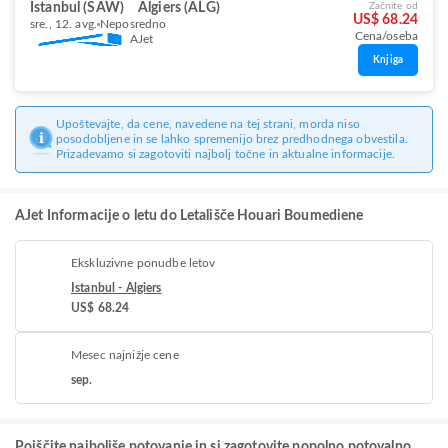
Istanbul (SAW)
Algiers (ALG)
Začnite od
US$ 68.24
sre., 12. avg.
Neposredno
Cena/oseba
AJet
Knjiga
Upoštevajte, da cene, navedene na tej strani, morda niso
posodobljene in se lahko spremenijo brez predhodnega obvestila.
Prizadevamo si zagotoviti najbolj točne in aktualne informacije.
AJet Informacije o letu do Letališče Houari Boumediene
Ekskluzivne ponudbe letov
Istanbul - Algiers
US$ 68.24
Mesec najnižje cene
sep.
Poiščite najboljše potovanje in si zagotovite popolno potovalno