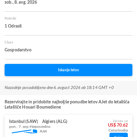
sob., 8. avg. 2026
Potniki
1 Odrasli
Class
Gospodarstvo
Iskanje letov
Nazadnje posodobljeno dne
6. avgust 2026 ob 18:14 GMT +0
Rezervirajte in pridobite najboljše ponudbe letov AJet do letališča
Letališče Houari Boumediene
Istanbul (SAW)
Algiers (ALG)
Začnite od
US$ 70.62
pon., 7. sep.
Neposredno
Cena/oseba
AJet