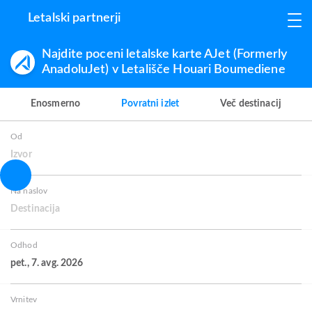
Letalski partnerji
Najdite poceni letalske karte AJet (Formerly
AnadoluJet) v Letališče Houari Boumediene
Enosmerno
Povratni izlet
Več destinacij
Od
Izvor
Na naslov
Destinacija
Odhod
pet., 7. avg. 2026
Vrnitev