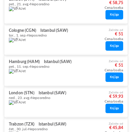
€ 58,75
pet., 21. avg.
Neposredno
Cena/oseba
AJet
Knjiga
Cologne (CGN)
Istanbul (SAW)
Začnite od
€ 51
tor., 1. sep.
Neposredno
Cena/oseba
AJet
Knjiga
Hamburg (HAM)
Istanbul (SAW)
Začnite od
€ 51
pet., 11. sep.
Neposredno
Cena/oseba
AJet
Knjiga
London (STN)
Istanbul (SAW)
Začnite od
€ 59,93
ned., 23. avg.
Neposredno
Cena/oseba
AJet
Knjiga
Trabzon (TZX)
Istanbul (SAW)
Začnite od
€ 45,84
čet., 30. jul.
Neposredno