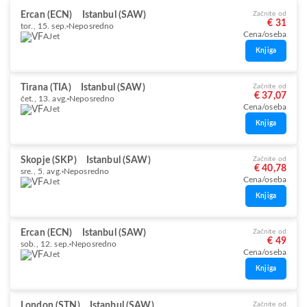
Ercan (ECN)
Istanbul (SAW)
Začnite od
€ 31
tor., 15. sep.
Neposredno
Cena/oseba
AJet
Knjiga
Tirana (TIA)
Istanbul (SAW)
Začnite od
€ 37,07
čet., 13. avg.
Neposredno
Cena/oseba
AJet
Knjiga
Skopje (SKP)
Istanbul (SAW)
Začnite od
€ 40,78
sre., 5. avg.
Neposredno
Cena/oseba
AJet
Knjiga
Ercan (ECN)
Istanbul (SAW)
Začnite od
€ 49
sob., 12. sep.
Neposredno
Cena/oseba
AJet
Knjiga
London (STN)
Istanbul (SAW)
Začnite od