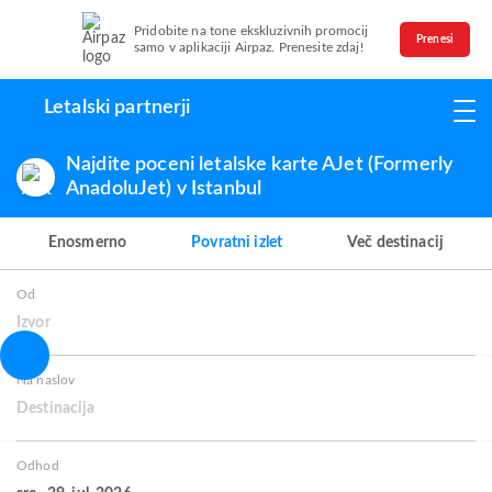
Pridobite na tone ekskluzivnih promocij
Prenesi
samo v aplikaciji Airpaz. Prenesite zdaj!
Letalski partnerji
Najdite poceni letalske karte AJet (Formerly
AnadoluJet) v Istanbul
Enosmerno
Povratni izlet
Več destinacij
Od
Izvor
Na naslov
Destinacija
Odhod