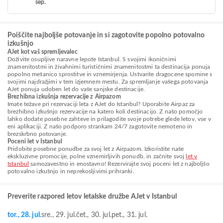
sep.
Poiščite najboljše potovanje in si zagotovite popolno potovalno
izkušnjo
AJet kot vaš spremljevalec
Doživite osupljive naravne lepote Istanbul. S svojimi ikoničnimi
znamenitostmi in živahnimi turističnimi znamenitostmi ta destinacija ponuja
popolno mešanico sprostitve in vznemirjenja. Ustvarite dragocene spomine s
svojimi najdražjimi v tem izjemnem mestu. Za spremljanje vašega potovanja
AJet ponuja udoben let do vaše sanjske destinacije.
Brezhibna izkušnja rezervacije z Airpazom
Imate težave pri rezervaciji leta z AJet do Istanbul? Uporabite Airpaz za
brezhibno izkušnjo rezervacije na katero koli destinacijo. Z našo pomočjo
lahko dodate posebne zahteve in prilagodite svoje potrebe glede letov, vse v
eni aplikaciji. Z našo podporo strankam 24/7 zagotovite nemoteno in
brezskrbno potovanje.
Poceni let v Istanbul
Pridobite posebne ponudbe za svoj let z Airpazom. Izkoristite naše
ekskluzivne promocije, polne vznemirljivih ponudb, in začnite svoj
let v
Istanbul
samozavestno in enostavno! Rezervirajte svoj poceni let z najboljšo
potovalno izkušnjo in neprekosljivimi prihranki.
Preverite razpored letov letalske družbe AJet v Istanbul
tor., 28. jul.
sre., 29. jul.
čet., 30. jul.
pet., 31. jul.