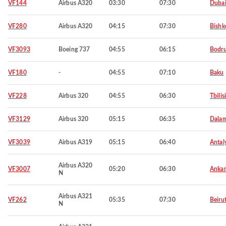
VF144
Airbus A320
03:30
07:30
Duba
VF280
Airbus A320
04:15
07:30
Bishk
VF3093
Boeing 737
04:55
06:15
Bodr
VF180
-
04:55
07:10
Baku
VF228
Airbus 320
04:55
06:30
Tbilisi
VF3129
Airbus 320
05:15
06:35
Dala
VF3039
Airbus A319
05:15
06:40
Antal
Airbus A320
VF3007
05:20
06:30
Ankar
N
Airbus A321
VF262
05:35
07:30
Beiru
N