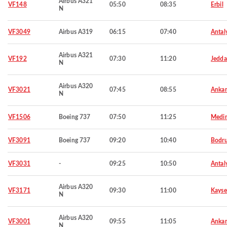
Airbus A321
VF148
05:50
08:35
Erbil
N
VF3049
Airbus A319
06:15
07:40
Antal
Airbus A321
VF192
07:30
11:20
Jedd
N
Airbus A320
VF3021
07:45
08:55
Ankar
N
VF1506
Boeing 737
07:50
11:25
Medi
VF3091
Boeing 737
09:20
10:40
Bodr
VF3031
-
09:25
10:50
Antal
Airbus A320
VF3171
09:30
11:00
Kayse
N
Airbus A320
VF3001
09:55
11:05
Ankar
N