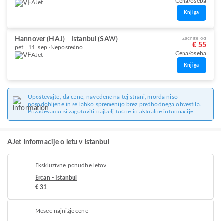
Cena/oseba
AJet
Knjiga
Hannover (HAJ)
Istanbul (SAW)
Začnite od
€ 55
pet., 11. sep.
Neposredno
Cena/oseba
AJet
Knjiga
Upoštevajte, da cene, navedene na tej strani, morda niso
posodobljene in se lahko spremenijo brez predhodnega obvestila.
Prizadevamo si zagotoviti najbolj točne in aktualne informacije.
AJet Informacije o letu v Istanbul
Ekskluzivne ponudbe letov
Ercan - Istanbul
€ 31
Mesec najnižje cene