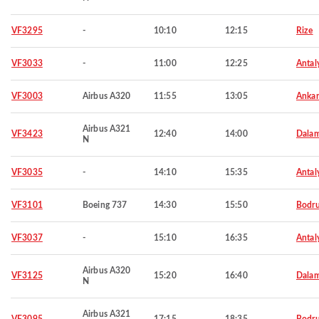
VF3295
-
10:10
12:15
Rize
VF3033
-
11:00
12:25
Antal
VF3003
Airbus A320
11:55
13:05
Ankar
Airbus A321
VF3423
12:40
14:00
Dala
N
VF3035
-
14:10
15:35
Antal
VF3101
Boeing 737
14:30
15:50
Bodr
VF3037
-
15:10
16:35
Antal
Airbus A320
VF3125
15:20
16:40
Dala
N
Airbus A321