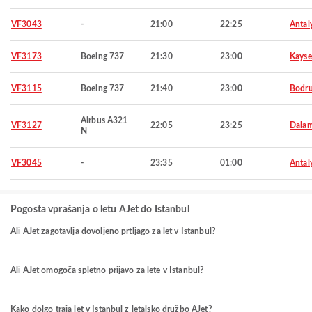
VF3043
-
21:00
22:25
Antal
VF3173
Boeing 737
21:30
23:00
Kayse
VF3115
Boeing 737
21:40
23:00
Bodr
Airbus A321
VF3127
22:05
23:25
Dala
N
VF3045
-
23:35
01:00
Antal
Pogosta vprašanja o letu AJet do Istanbul
Ali AJet zagotavlja dovoljeno prtljago za let v Istanbul?
Ali AJet omogoča spletno prijavo za lete v Istanbul?
Kako dolgo traja let v Istanbul z letalsko družbo AJet?