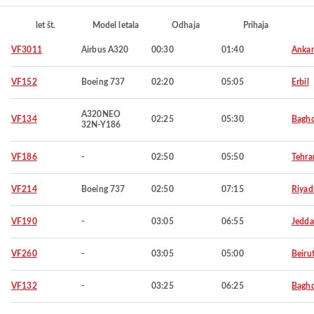
let št.
Model letala
Odhaja
Prihaja
VF3011
Airbus A320
00:30
01:40
Ankar
VF152
Boeing 737
02:20
05:05
Erbil
A320NEO
VF134
02:25
05:30
Bagh
32N-Y186
VF186
-
02:50
05:50
Tehra
VF214
Boeing 737
02:50
07:15
Riyad
VF190
-
03:05
06:55
Jedd
VF260
-
03:05
05:00
Beiru
VF132
-
03:25
06:25
Bagh