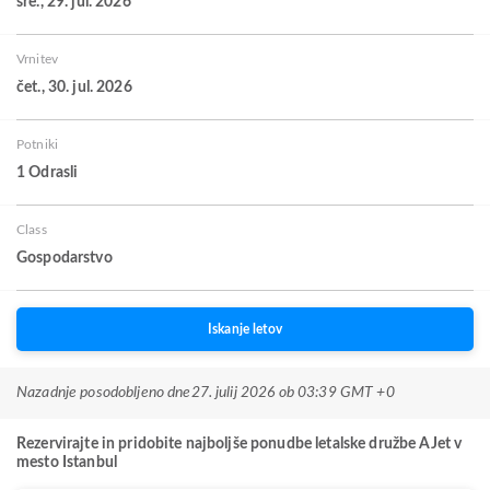
sre., 29. jul. 2026
Vrnitev
čet., 30. jul. 2026
Potniki
1 Odrasli
Class
Gospodarstvo
Iskanje letov
Nazadnje posodobljeno dne
27. julij 2026 ob 03:39 GMT +0
Rezervirajte in pridobite najboljše ponudbe letalske družbe AJet v
mesto Istanbul