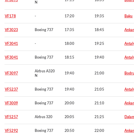
VF3095
17:15
18:35
Bodr
N
VF178
-
17:20
19:35
Baku
VF3023
Boeing 737
17:35
18:45
Ankar
VF3041
-
18:00
19:25
Antal
VF3041
Boeing 737
18:15
19:40
Antal
Airbus A320
VF3097
19:40
21:00
Bodr
N
VF5237
Boeing 737
19:40
21:05
Antal
VF3009
Boeing 737
20:00
21:10
Ankar
VF5257
Airbus 320
20:05
21:25
Dala
VF5292
Boeing 737
20:50
22:00
Ankar