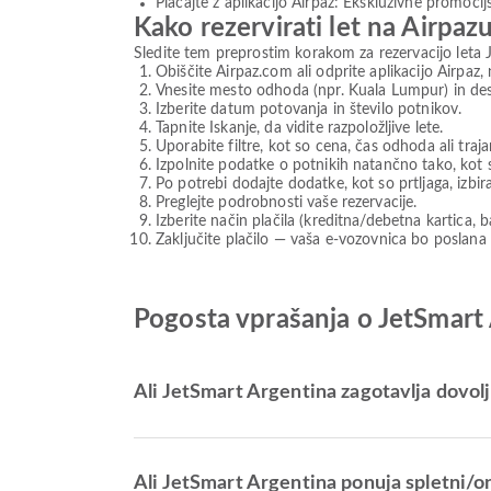
Plačajte z aplikacijo Airpaz: Ekskluzivne promocij
Kako rezervirati let na Airpaz
Sledite tem preprostim korakom za rezervacijo leta 
Obiščite Airpaz.com ali odprite aplikacijo Airpaz, 
Vnesite mesto odhoda (npr. Kuala Lumpur) in desti
Izberite datum potovanja in število potnikov.
Tapnite Iskanje, da vidite razpoložljive lete.
Uporabite filtre, kot so cena, čas odhoda ali traja
Izpolnite podatke o potnikih natančno tako, kot s
Po potrebi dodajte dodatke, kot so prtljaga, izbir
Preglejte podrobnosti vaše rezervacije.
Izberite način plačila (kreditna/debetna kartica, 
Zaključite plačilo — vaša e-vozovnica bo poslana n
Pogosta vprašanja o JetSmart
Ali JetSmart Argentina zagotavlja dovolj
Ali JetSmart Argentina ponuja spletni/o