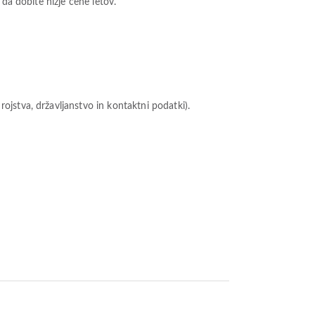
 da dobite nižje cene letov.
ojstva, državljanstvo in kontaktni podatki).