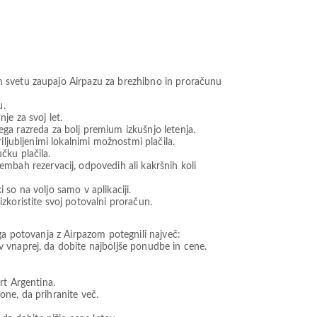
m svetu zaupajo Airpazu za brezhibno in proračunu
u.
je za svoj let.
a razreda za bolj premium izkušnjo letenja.
iljubljenimi lokalnimi možnostmi plačila.
čku plačila.
bah rezervacij, odpovedih ali kakršnih koli
 so na voljo samo v aplikaciji.
koristite svoj potovalni proračun.
ga potovanja z Airpazom potegnili največ:
v vnaprej, da dobite najboljše ponudbe in cene.
t Argentina.
one, da prihranite več.