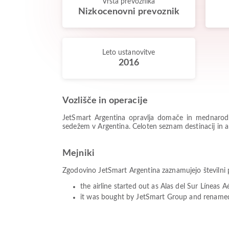
Vrsta prevoznika
Nizkocenovni prevoznik
Leto ustanovitve
2016
Vozlišče in operacije
JetSmart Argentina opravlja domače in mednarodne
sedežem v Argentina. Celoten seznam destinacij in akt
Mejniki
Zgodovino JetSmart Argentina zaznamujejo številni po
the airline started out as Alas del Sur Líneas A
it was bought by JetSmart Group and rename