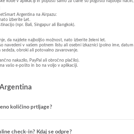
ske kode v aplikaciji in popusti samo za člane so pogosto najboljši način,
u
JetSmart Argentina na Airpazu:
nato izberite Let.
nacijo (npr. Bali, Singapur ali Bangkok).
nje, da najdete najboljšo možnost, nato izberite želeni let.
o navedeni v vašem potnem listu ali osebni izkaznici (polno ime, datum r
a sedeža, obroki ali potovalno zavarovanje.
bančno nakazilo, PayPal ali obročno plačilo).
a vašo e-pošto in bo na voljo v aplikaciji.
 Argentina
eno količino prtljage?
nline check-in? Kdaj se odpre?