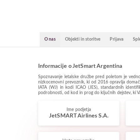
O nas
Objekti in storitve
Prijava
Spl
Informacije o JetSmart Argentina
Spoznavanje letalske družbe pred poletom je vedno
nizkocenovni prevoznik, ki od 2016 opravlja domače
IATA (WJ) in kodi ICAO (JES), standardnih identifik
podrobnosti, od kod in prog do ključnih dejstev, ki
Ime podjetja
JetSMART Airlines S.A.