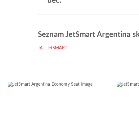
dec.
Seznam JetSmart Argentina s
JA - JetSMART