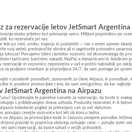
z za rezervacije letov JetSmart Argentina
tovanja enako prijetno kot potovanje samo. Milijoni popotnikov po vse
bili, ko rezervirate pri nas:
ajte lete po ceni, urniku, trajanju in postankih — vse v enem samem iskanj
ite svoj sedež, prednaročite obroke ali si zagotovite potovalno zavarovan
ga luksuza? Ponujamo izbiro razredov vozovnic od ekonomskega do prveg
tnimi karticami, bančnimi nakazili, PayPal, e-denarnicami in številnimi pr
 rezervacije in vozovnico neposredno v vaš e-poštni nabiralnik po zaklju
a za podporo strankam je pripravljena 24/7, da vam pomaga pri spremem
živajte v posebnih ponudbah, zasnovanih za člane Airpaza, in ponudbah, ki
dbe in posebne promocijske cene, da vam omogočimo, da kar najbolje iz
ov JetSmart Argentina na Airpazu
računu? Upoštevajte te pametne nasvete za rezervacijo, da boste iz vsake
zvišujejo s približevanjem dneva odhoda. Poskusite rezervirati 4–8 tedno
Airpazov koledarski pogled za primerjavo cen za več datumov.
ajno ponujajo cenejše vozovnice kot leti ob koncu tedna.
ran na Airpazu za promocijske kode in časovno omejene ponudbe JetSmar
državni prazniki in praznična obdobja zvišujejo cene — potujte izven sez
v eni sami rezervaciji, da boste uživali v večjih prihrankih.