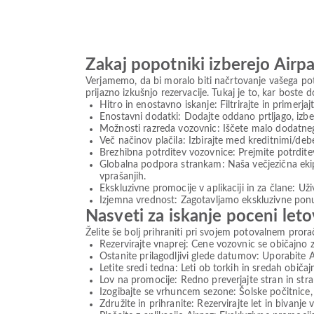
Zakaj popotniki izberejo Airpa
Verjamemo, da bi moralo biti načrtovanje vašega po
prijazno izkušnjo rezervacije. Tukaj je to, kar boste do
Hitro in enostavno iskanje: Filtrirajte in primerj
Enostavni dodatki: Dodajte oddano prtljago, izber
Možnosti razreda vozovnic: Iščete malo dodatne
Več načinov plačila: Izbirajte med kreditnimi/debe
Brezhibna potrditev vozovnice: Prejmite potrditev
Globalna podpora strankam: Naša večjezična ekip
vprašanjih.
Ekskluzivne promocije v aplikaciji in za člane: U
Izjemna vrednost: Zagotavljamo ekskluzivne ponu
Nasveti za iskanje poceni let
Želite še bolj prihraniti pri svojem potovalnem pro
Rezervirajte vnaprej: Cene vozovnic se običajno 
Ostanite prilagodljivi glede datumov: Uporabite 
Letite sredi tedna: Leti ob torkih in sredah obič
Lov na promocije: Redno preverjajte stran in st
Izogibajte se vrhuncem sezone: Šolske počitnice, 
Združite in prihranite: Rezervirajte let in bivanje 