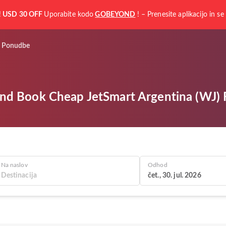
!
USD 30 OFF
Uporabite kodo
GOBEYOND
! – Prenesite aplikacijo in se 
Ponudbe
nd Book Cheap JetSmart Argentina (WJ) F
Na naslov
Odhod
čet., 30. jul. 2026