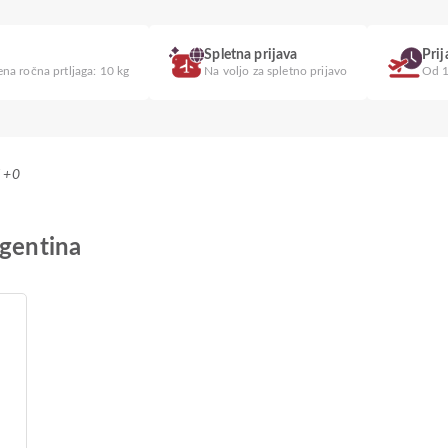
Spletna prijava
Pri
na ročna prtljaga: 10 kg
Na voljo za spletno prijavo
Od 1
T +0
rgentina