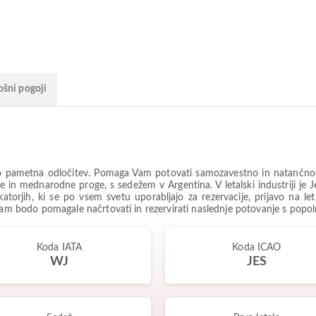
ošni pogoji
 pametna odločitev. Pomaga Vam potovati samozavestno in natančno ve
 in mednarodne proge, s sedežem v Argentina. V letalski industriji je
atorjih, ki se po vsem svetu uporabljajo za rezervacije, prijavo na le
 Vam bodo pomagale načrtovati in rezervirati naslednje potovanje s pop
Koda IATA
Koda ICAO
WJ
JES