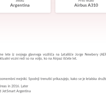
Sedež
Prvo letalo
Argentina
Airbus A310
 lete iz svojega glavnega vozlišča na Letališče Jorge Newbery (AEP),
ualni vozni redi so na voljo, ko na Airpaz iščete let.
membni mejniki. Spodnji trenutki prikazujejo, kako se je letalska družba 
éreas in 2016. Later
d JetSmart Argentina