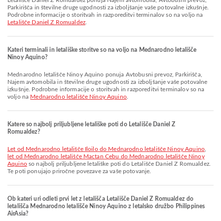
Letališče Daniel Z Romualdez ponuja Najem avtomobila, Avtobusni prevoz,
Parkirišča in številne druge ugodnosti za izboljšanje vaše potovalne izkušnje.
Podrobne informacije o storitvah in razporeditvi terminalov so na voljo na
Letališče Daniel Z Romualdez
.
Kateri terminali in letališke storitve so na voljo na Mednarodno letališče
Ninoy Aquino?
Mednarodno letališče Ninoy Aquino ponuja Avtobusni prevoz, Parkirišča,
Najem avtomobila in številne druge ugodnosti za izboljšanje vaše potovalne
izkušnje. Podrobne informacije o storitvah in razporeditvi terminalov so na
voljo na
Mednarodno letališče Ninoy Aquino
.
Katere so najbolj priljubljene letališke poti do Letališče Daniel Z
Romualdez?
let od Mednarodno letališče Iloilo do Mednarodno letališče Ninoy Aquino
,
let od Mednarodno letališče Mactan Cebu do Mednarodno letališče Ninoy
Aquino
so najbolj priljubljene letališke poti do Letališče Daniel Z Romualdez.
Te poti ponujajo priročne povezave za vaše potovanje.
Ob kateri uri odleti prvi let z letališča Letališče Daniel Z Romualdez do
letališča Mednarodno letališče Ninoy Aquino z letalsko družbo Philippines
AirAsia?