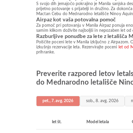
S svojo dih jemajočo pokrajino je Manila sanjska des
prijetno potovanje s prijatelji in družino. Za dokonč
Mactan Cebu do Mednarodno letališče Ninoy Aquin
Airpaz kot vaša potovalna pomoč
Za pomoč pri potovanju v Manila Airpaz ponuja enostav
samim klikom doživite najboljši in nepozaben let od d
Razburljive ponudbe za lete z letališča
Poiščite poceni lete v Manila izključno z Airpazom. O
izkušnjo rezervacije leta. Rezervirajte poceni
let od 
prihranke.
Preverite razpored letov leta
do Mednarodno letališče Nin
pet., 7. avg. 2026
sob., 8. avg. 2026
n
let št.
Model letala