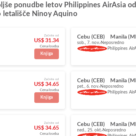
boljše ponudbe letov Philippines AirAsia 
letališče Ninoy Aquino
Začnite od
Cebu (CEB)
Manila (M
US$ 31.34
sob., 7. nov.
Neposredno
Cena/oseba
Philippines Air
Knjiga
Začnite od
Cebu (CEB)
Manila (M
US$ 34.65
pet., 6. nov.
Neposredno
Cena/oseba
Philippines Air
Knjiga
Začnite od
Cebu (CEB)
Manila (M
US$ 34.65
ned., 25. okt.
Neposredno
Cena/oseba
Philippines Air