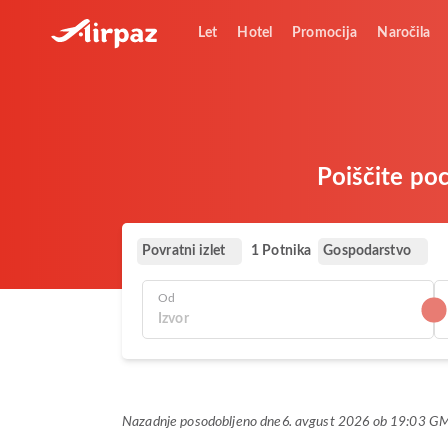
Let
Hotel
Promocija
Naročila
Poiščite poc
Povratni izlet
Gospodarstvo
1 Potnika
Od
Nazadnje posodobljeno dne
6. avgust 2026 ob 19:03 G