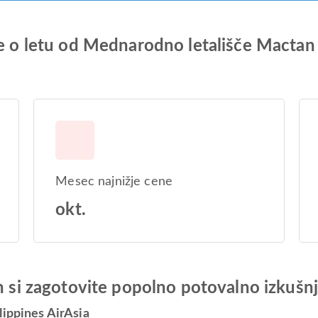
ije o letu od Mednarodno letališče Mact
Mesec najnižje cene
okt.
in si zagotovite popolno potovalno izkušn
lippines AirAsia