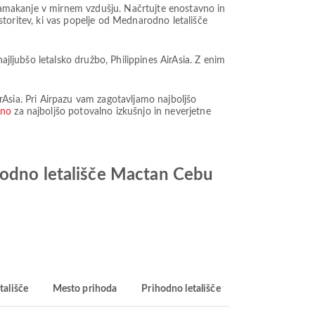
n namakanje v mirnem vzdušju. Načrtujte enostavno in
 storitev, ki vas popelje od Mednarodno letališče
ajljubšo letalsko družbo, Philippines AirAsia. Z enim
AirAsia. Pri Airpazu vam zagotavljamo najboljšo
ino
za najboljšo potovalno izkušnjo in neverjetne
arodno letališče Mactan Cebu
tališče
Mesto prihoda
Prihodno letališče