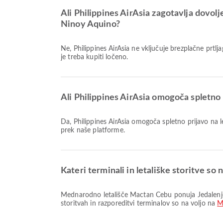
Ali Philippines AirAsia zagotavlja dovo
Ninoy Aquino?
Ne, Philippines AirAsia ne vključuje brezplačne prtljage za lete Domače & Mednarodni od Mednarodno letališče Mactan Cebu do Mednarodno letališče Ninoy Aquino. Prtljago
je treba kupiti ločeno.
Ali Philippines AirAsia omogoča spletn
Da, Philippines AirAsia omogoča spletno prijavo na let od Mednarodno letališče Mactan Cebu do Mednarodno letališče Ninoy Aquino, kar vam omogoča udobno prijavo na let
prek naše platforme.
Kateri terminali in letališke storitve s
Mednarodno letališče Mactan Cebu ponuja Jedalenje, Avtobusni prevoz, Salon in številne druge ugodnosti za izboljšanje vaše potovalne izkušnje. Podrobne informacije o
storitvah in razporeditvi terminalov so na voljo na
M