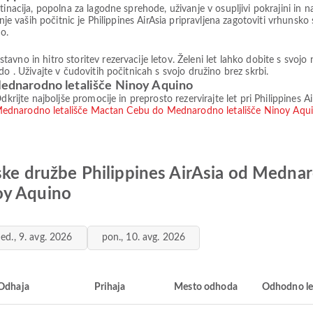
tinacija, popolna za lagodne sprehode, uživanje v osupljivi pokrajini i
anje vaših počitnic je Philippines AirAsia pripravljena zagotoviti vrhunsko
o.
no in hitro storitev rezervacije letov. Želeni let lahko dobite s svojo n
o . Uživajte v čudovitih počitnicah s svojo družino brez skrbi.
 Mednarodno letališče Ninoy Aquino
dkrijte najboljše promocije in preprosto rezervirajte let pri Philippines 
Mednarodno letališče Mactan Cebu do Mednarodno letališče Ninoy Aqu
lske družbe Philippines AirAsia od Medn
oy Aquino
ed., 9. avg. 2026
pon., 10. avg. 2026
Odhaja
Prihaja
Mesto odhoda
Odhodno le