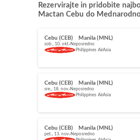
Rezervirajte in pridobite naj
Mactan Cebu do Mednarodno 
Cebu (CEB)
Manila (MNL)
sob., 10. okt.
Neposredno
Philippines AirAsia
Cebu (CEB)
Manila (MNL)
sre., 18. nov.
Neposredno
Philippines AirAsia
Cebu (CEB)
Manila (MNL)
pet., 13. nov.
Neposredno
Philippines AirAsia