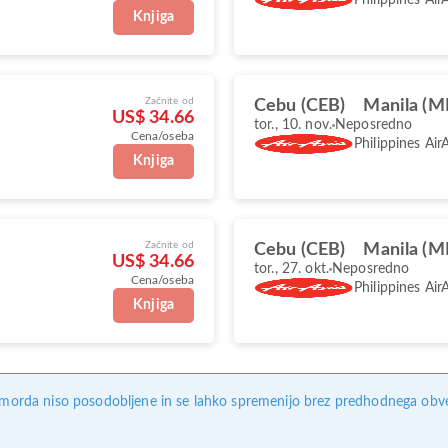
Knjiga
Začnite od
Cebu (CEB)
Manila (M
US$ 34.66
tor., 10. nov.
Neposredno
Cena/oseba
Philippines Air
Knjiga
Začnite od
Cebu (CEB)
Manila (M
US$ 34.66
tor., 27. okt.
Neposredno
Cena/oseba
Philippines Air
Knjiga
, morda niso posodobljene in se lahko spremenijo brez predhodnega obves