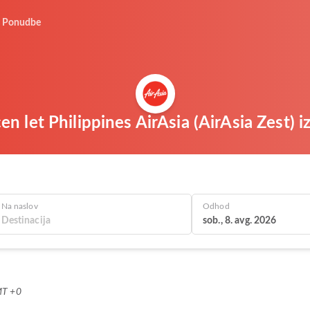
Ponudbe
en let Philippines AirAsia (AirAsia Zest)
Na naslov
Odhod
sob., 8. avg. 2026
MT +0