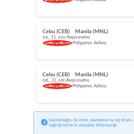
Cebu (CEB)
Manila (MNL)
sre., 11. nov.
Neposredno
Philippines AirAsia
Cebu (CEB)
Manila (MNL)
čet., 22. okt.
Neposredno
Philippines AirAsia
Upoštevajte, da cene, navedene na tej strani
najbolj točne in aktualne informacije.