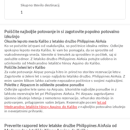
Skupno število destinacij
1
Poiščite najboljše potovanje in si zagotovite popolno potovalno
izkušnjo
Okusite lepoto mesta Kalibo z letalsko družbo Philippines AirAsia
Ko se počutite izčrpani od vsakdanjika, so počitnice idealna rešitev. Odkrijte
spokojno lepoto mesta Kalibo, ki vam bo pomagala, da se sprostite od
vsakodnevnega vrveža. Vzemite si trenutek za sprostitev in počitek, saj si
zaslužite odmor. Z letalsko družbo Philippines AirAsia potujte udobno in
učinkovito od Mednarodno letališče Ninoy Aquino do Kalibo.
Poiščite želeni let v Kalibo
Za vaše potovanje Airpaz ponuja hitro in priročno storitev rezervacije letov.
Zagotovite si želeni let s svojo najljubšo letalsko družbo, Philippines AirAsia. Z
enim samim klikom lahko začnete nepozabne počitnice s svojimi najdražjimi.
Poletite z Airpazom in odklenite posebne ponudbe
Odkrijte ugodne lete samo na Airpazu. Izkoristite najboljše ponudbe in z
lahkoto rezervirajte let pri Philippines AirAsia. Pri Airpazu zagotavljamo
izjemno izkušnjo letenja z nemoteno rezervacijo, vrhunsko storitvijo in
potovanjem, prilagojenim vašim željam. Rezervirajte poceni
let od
Mednarodno letališče Ninoy Aquino do Kalibo
z najboljšo potovalno izkušnjo
in neverjetnimi prihranki.
Preverite razpored letov letalske družbe Philippines AirAsia od