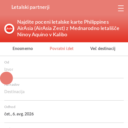
Letalski partnerji
Najdite poceni letalske karte Philippines
AirAsia (AirAsia Zest) z Mednarodno letališče
Ninoy Aquino v Kalibo
Enosmerno
Povratni izlet
Več destinacij
Od
Izvor
Na naslov
Destinacija
Odhod
čet., 6. avg. 2026