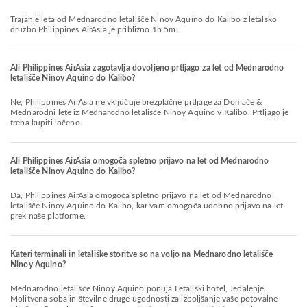
Trajanje leta od Mednarodno letališče Ninoy Aquino do Kalibo z letalsko
družbo Philippines AirAsia je približno 1h 5m.
Ali Philippines AirAsia zagotavlja dovoljeno prtljago za let od Mednarodno
letališče Ninoy Aquino do Kalibo?
Ne, Philippines AirAsia ne vključuje brezplačne prtljage za Domače &
Mednarodni lete iz Mednarodno letališče Ninoy Aquino v Kalibo. Prtljago je
treba kupiti ločeno.
Ali Philippines AirAsia omogoča spletno prijavo na let od Mednarodno
letališče Ninoy Aquino do Kalibo?
Da, Philippines AirAsia omogoča spletno prijavo na let od Mednarodno
letališče Ninoy Aquino do Kalibo, kar vam omogoča udobno prijavo na let
prek naše platforme.
Kateri terminali in letališke storitve so na voljo na Mednarodno letališče
Ninoy Aquino?
Mednarodno letališče Ninoy Aquino ponuja Letališki hotel, Jedalenje,
Molitvena soba in številne druge ugodnosti za izboljšanje vaše potovalne