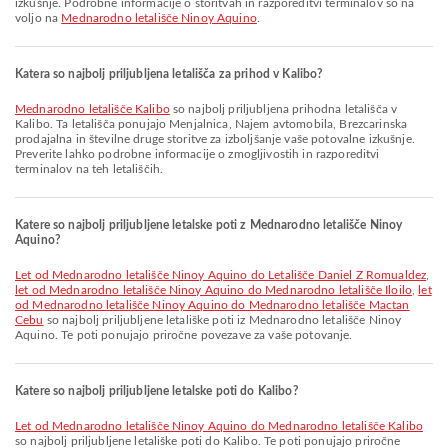
izkušnje. Podrobne informacije o storitvah in razporeditvi terminalov so na
voljo na
Mednarodno letališče Ninoy Aquino
.
Katera so najbolj priljubljena letališča za prihod v Kalibo?
Mednarodno letališče Kalibo
so najbolj priljubljena prihodna letališča v
Kalibo. Ta letališča ponujajo Menjalnica, Najem avtomobila, Brezcarinska
prodajalna in številne druge storitve za izboljšanje vaše potovalne izkušnje.
Preverite lahko podrobne informacije o zmogljivostih in razporeditvi
terminalov na teh letališčih.
Katere so najbolj priljubljene letalske poti z Mednarodno letališče Ninoy
Aquino?
let od Mednarodno letališče Ninoy Aquino do Letališče Daniel Z Romualdez
,
let od Mednarodno letališče Ninoy Aquino do Mednarodno letališče Iloilo
,
let
od Mednarodno letališče Ninoy Aquino do Mednarodno letališče Mactan
Cebu
so najbolj priljubljene letališke poti iz Mednarodno letališče Ninoy
Aquino. Te poti ponujajo priročne povezave za vaše potovanje.
Katere so najbolj priljubljene letalske poti do Kalibo?
let od Mednarodno letališče Ninoy Aquino do Mednarodno letališče Kalibo
so najbolj priljubljene letališke poti do Kalibo. Te poti ponujajo priročne