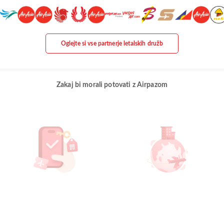
Oglejte si vse partnerje letalskih družb
Zakaj bi morali potovati z Airpazom