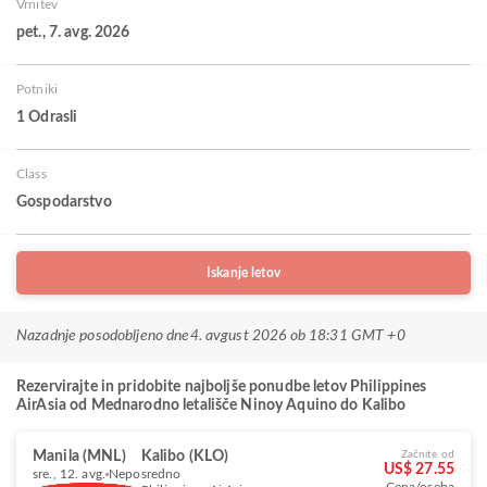
Vrnitev
pet., 7. avg. 2026
Potniki
1 Odrasli
Class
Gospodarstvo
Iskanje letov
Nazadnje posodobljeno dne
4. avgust 2026 ob 18:31 GMT +0
Rezervirajte in pridobite najboljše ponudbe letov Philippines
AirAsia od Mednarodno letališče Ninoy Aquino do Kalibo
Manila (MNL)
Kalibo (KLO)
Začnite od
US$ 27.55
sre., 12. avg.
Neposredno