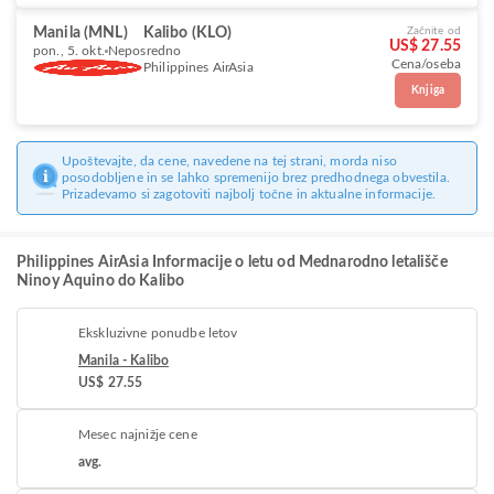
Manila (MNL)
Kalibo (KLO)
Začnite od
US$ 27.55
pon., 5. okt.
Neposredno
Cena/oseba
Philippines AirAsia
Knjiga
Upoštevajte, da cene, navedene na tej strani, morda niso
posodobljene in se lahko spremenijo brez predhodnega obvestila.
Prizadevamo si zagotoviti najbolj točne in aktualne informacije.
Philippines AirAsia Informacije o letu od Mednarodno letališče
Ninoy Aquino do Kalibo
Ekskluzivne ponudbe letov
Manila - Kalibo
US$ 27.55
Mesec najnižje cene
avg.