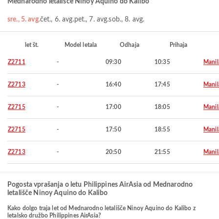
Mednarodno letališče Ninoy Aquino do Kalibo
sre., 5. avg.
čet., 6. avg.
pet., 7. avg.
sob., 8. avg.
let št.
Model letala
Odhaja
Prihaja
Z2711
-
09:30
10:35
Manil
Z2713
-
16:40
17:45
Manil
Z2715
-
17:00
18:05
Manil
Z2715
-
17:50
18:55
Manil
Z2713
-
20:50
21:55
Manil
Pogosta vprašanja o letu Philippines AirAsia od Mednarodno
letališče Ninoy Aquino do Kalibo
Kako dolgo traja let od Mednarodno letališče Ninoy Aquino do Kalibo z
letalsko družbo Philippines AirAsia?