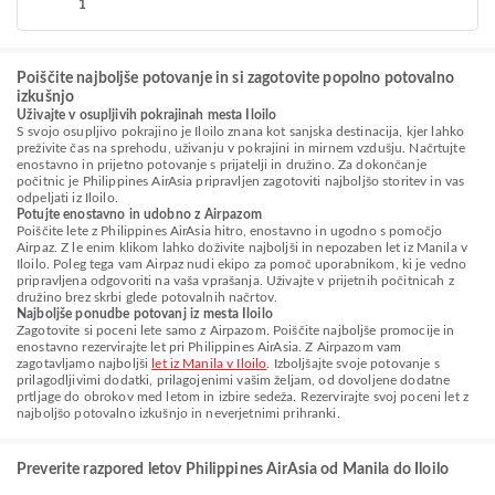
1
Poiščite najboljše potovanje in si zagotovite popolno potovalno
izkušnjo
Uživajte v osupljivih pokrajinah mesta Iloilo
S svojo osupljivo pokrajino je Iloilo znana kot sanjska destinacija, kjer lahko
preživite čas na sprehodu, uživanju v pokrajini in mirnem vzdušju. Načrtujte
enostavno in prijetno potovanje s prijatelji in družino. Za dokončanje
počitnic je Philippines AirAsia pripravljen zagotoviti najboljšo storitev in vas
odpeljati iz Iloilo.
Potujte enostavno in udobno z Airpazom
Poiščite lete z Philippines AirAsia hitro, enostavno in ugodno s pomočjo
Airpaz. Z le enim klikom lahko doživite najboljši in nepozaben let iz Manila v
Iloilo. Poleg tega vam Airpaz nudi ekipo za pomoč uporabnikom, ki je vedno
pripravljena odgovoriti na vaša vprašanja. Uživajte v prijetnih počitnicah z
družino brez skrbi glede potovalnih načrtov.
Najboljše ponudbe potovanj iz mesta Iloilo
Zagotovite si poceni lete samo z Airpazom. Poiščite najboljše promocije in
enostavno rezervirajte let pri Philippines AirAsia. Z Airpazom vam
zagotavljamo najboljši
let iz Manila v Iloilo
. Izboljšajte svoje potovanje s
prilagodljivimi dodatki, prilagojenimi vašim željam, od dovoljene dodatne
prtljage do obrokov med letom in izbire sedeža. Rezervirajte svoj poceni let z
najboljšo potovalno izkušnjo in neverjetnimi prihranki.
Preverite razpored letov Philippines AirAsia od Manila do Iloilo