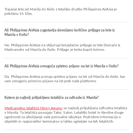
Trajanje leta od Manila do Iloilo z letalsko družbo Philippines AirAsia je
približno 1h 10m.
Ali Philippines AirAsia zagotavlja dovoljeno količino prtljage za lete iz
Manila v Iloilo?
Ne, Philippines AirAsia ne vključuje brezplačne prtljage za lete Domače &
Mednarodni od Manila do Iloilo. Prtljago je treba kupiti ločeno.
Ali Philippines AirAsia omogoča spletno prijavo na let iz Manila v Iloilo?
Da, Philippines AirAsia ponuja spletno prijavo na let od Manila do Iloilo, kar
vam omogoča priročno prijavo na let prek naše platforme.
Katero je najbolj priljubljeno letališče za odhode iz Manila?
Mednarodno letališče Ninoy Aquino
so najbolj priljubljena odhodna letališča
v Manila. Ta letališča ponujajo Taksi, Salon, Letališki hotel in številne druge
ugodnosti za izboljšanje vaše potovalne izkušnje. Podrobne informacije o
objektih in razporeditvi terminalov si lahko ogledate na teh letališčih.