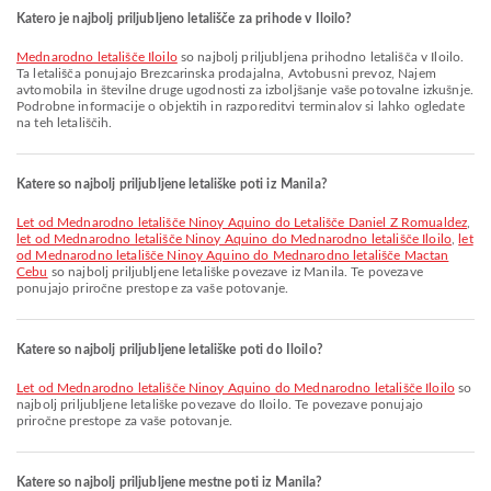
Katero je najbolj priljubljeno letališče za prihode v Iloilo?
Mednarodno letališče Iloilo
so najbolj priljubljena prihodno letališča v Iloilo.
Ta letališča ponujajo Brezcarinska prodajalna, Avtobusni prevoz, Najem
avtomobila in številne druge ugodnosti za izboljšanje vaše potovalne izkušnje.
Podrobne informacije o objektih in razporeditvi terminalov si lahko ogledate
na teh letališčih.
Katere so najbolj priljubljene letališke poti iz Manila?
let od Mednarodno letališče Ninoy Aquino do Letališče Daniel Z Romualdez
,
let od Mednarodno letališče Ninoy Aquino do Mednarodno letališče Iloilo
,
let
od Mednarodno letališče Ninoy Aquino do Mednarodno letališče Mactan
Cebu
so najbolj priljubljene letališke povezave iz Manila. Te povezave
ponujajo priročne prestope za vaše potovanje.
Katere so najbolj priljubljene letališke poti do Iloilo?
let od Mednarodno letališče Ninoy Aquino do Mednarodno letališče Iloilo
so
najbolj priljubljene letališke povezave do Iloilo. Te povezave ponujajo
priročne prestope za vaše potovanje.
Katere so najbolj priljubljene mestne poti iz Manila?