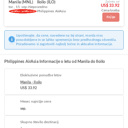
Manila (MNL)
Iloilo (ILO)
Začnite od
US$ 33.92
tor., 15. sep.
Neposredno
Cena/oseba
Philippines AirAsia
Knjiga
Upoštevajte, da cene, navedene na tej strani, morda niso
posodobljene in se lahko spremenijo brez predhodnega obvestila.
Prizadevamo si zagotoviti najbolj točne in aktualne informacije.
Philippines AirAsia Informacije o letu od Manila do Iloilo
Ekskluzivne ponudbe letov
Manila - Iloilo
US$ 33.92
Mesec najnižje cene
sep.
Skupno število destinacij