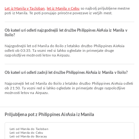
let iz Manila v Tacloban
,
let iz Manila v Cebu
so najbolj priljubljene mestne
poti iz Manila. Te poti ponujajo priročne povezave iz večjih mest.
Ob kateri uri odleti najzgodnejši let družbe Philippines AirAsia iz Manila v
Iloilo?
Najzgodnejši let od Manila do Iloilo z letalsko družbo Philippines AirAsia
odleti ob 03:35. Ta vozni red si lahko ogledate in primerjate druge
razpoložljive možnosti letov na Airpazu.
Ob kateri uri odleti zadnji let družbe Philippines AirAsia iz Manila v Iloilo?
Najpoznejši let od Manila do Iloilo z letalsko družbo Philippines AirAsia odleti
ob 21:50. Ta vozni red si lahko ogledate in primerjate druge razpoložljive
možnosti letov na Airpazu.
Priljubljena pot z Philippines AirAsia iz Manila
Leti od Manila do Tacloban
Leti od Manila do Cebu
Leti od Manila do Boracay