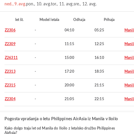
ned., 9. avg.
pon., 10. avg.
tor., 11. avg.
sre., 12. avg.
let št.
Model letala
Odhaja
Prihaja
Z2306
-
04:10
05:25
Manil
Z2309
-
11:15
12:25
Manil
Z26311
-
15:00
16:10
Manil
Z2313
-
17:20
18:35
Manil
Z2315
-
20:00
21:15
Manil
Z2304
-
21:05
22:15
Manil
Pogosta vprašanja o letu Philippines AirAsia iz Manila v Iloilo
Kako dolgo traja let od Manila do Iloilo z letalsko družbo Philippines
AirAsia?