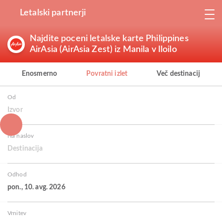
Letalski partnerji
Najdite poceni letalske karte Philippines
AirAsia (AirAsia Zest) iz Manila v Iloilo
Enosmerno
Povratni izlet
Več destinacij
Od
Izvor
Na naslov
Destinacija
Odhod
pon., 10. avg. 2026
Vrnitev