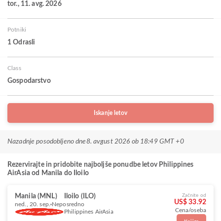
tor., 11. avg. 2026
Potniki
1 Odrasli
Class
Gospodarstvo
Iskanje letov
Nazadnje posodobljeno dne
8. avgust 2026 ob 18:49 GMT +0
Rezervirajte in pridobite najboljše ponudbe letov Philippines
AirAsia od Manila do Iloilo
Manila (MNL)
Iloilo (ILO)
Začnite od
US$ 33.92
ned., 20. sep.
Neposredno
Cena/oseba
Philippines AirAsia