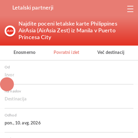
Letalski partnerji
Najdite poceni letalske karte Philippines
AirAsia (AirAsia Zest) iz Manila v Puerto
Princesa City
Enosmerno
Povratni izlet
Več destinacij
Od
Izvor
Na naslov
Destinacija
Odhod
pon., 10. avg. 2026