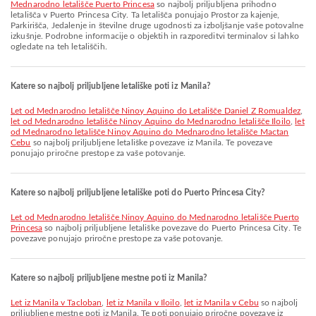
Mednarodno letališče Puerto Princesa
so najbolj priljubljena prihodno
letališča v Puerto Princesa City. Ta letališča ponujajo Prostor za kajenje,
Parkirišča, Jedalenje in številne druge ugodnosti za izboljšanje vaše potovalne
izkušnje. Podrobne informacije o objektih in razporeditvi terminalov si lahko
ogledate na teh letališčih.
Katere so najbolj priljubljene letališke poti iz Manila?
let od Mednarodno letališče Ninoy Aquino do Letališče Daniel Z Romualdez
,
let od Mednarodno letališče Ninoy Aquino do Mednarodno letališče Iloilo
,
let
od Mednarodno letališče Ninoy Aquino do Mednarodno letališče Mactan
Cebu
so najbolj priljubljene letališke povezave iz Manila. Te povezave
ponujajo priročne prestope za vaše potovanje.
Katere so najbolj priljubljene letališke poti do Puerto Princesa City?
let od Mednarodno letališče Ninoy Aquino do Mednarodno letališče Puerto
Princesa
so najbolj priljubljene letališke povezave do Puerto Princesa City. Te
povezave ponujajo priročne prestope za vaše potovanje.
Katere so najbolj priljubljene mestne poti iz Manila?
let iz Manila v Tacloban
,
let iz Manila v Iloilo
,
let iz Manila v Cebu
so najbolj
priljubljene mestne poti iz Manila. Te poti ponujajo priročne povezave iz