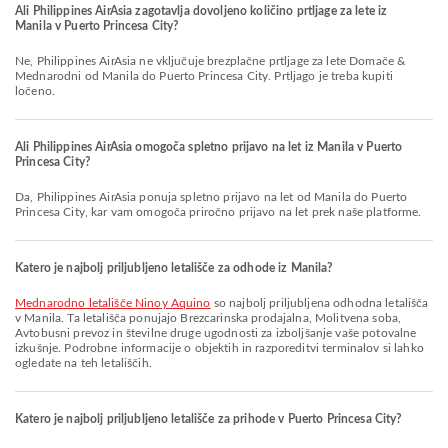
Ali Philippines AirAsia zagotavlja dovoljeno količino prtljage za lete iz
Manila v Puerto Princesa City?
Ne, Philippines AirAsia ne vključuje brezplačne prtljage za lete Domače &
Mednarodni od Manila do Puerto Princesa City. Prtljago je treba kupiti
ločeno.
Ali Philippines AirAsia omogoča spletno prijavo na let iz Manila v Puerto
Princesa City?
Da, Philippines AirAsia ponuja spletno prijavo na let od Manila do Puerto
Princesa City, kar vam omogoča priročno prijavo na let prek naše platforme.
Katero je najbolj priljubljeno letališče za odhode iz Manila?
Mednarodno letališče Ninoy Aquino
so najbolj priljubljena odhodna letališča
v Manila. Ta letališča ponujajo Brezcarinska prodajalna, Molitvena soba,
Avtobusni prevoz in številne druge ugodnosti za izboljšanje vaše potovalne
izkušnje. Podrobne informacije o objektih in razporeditvi terminalov si lahko
ogledate na teh letališčih.
Katero je najbolj priljubljeno letališče za prihode v Puerto Princesa City?