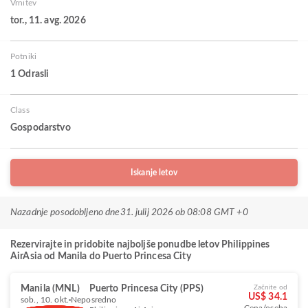
Vrnitev
tor., 11. avg. 2026
Potniki
1 Odrasli
Class
Gospodarstvo
Iskanje letov
Nazadnje posodobljeno dne
31. julij 2026 ob 08:08 GMT +0
Rezervirajte in pridobite najboljše ponudbe letov Philippines
AirAsia od Manila do Puerto Princesa City
Manila (MNL)
Puerto Princesa City (PPS)
Začnite od
US$ 34.1
sob., 10. okt.
Neposredno