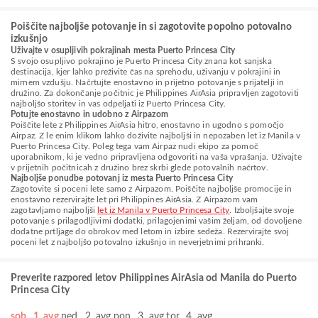
Poiščite najboljše potovanje in si zagotovite popolno potovalno
izkušnjo
Uživajte v osupljivih pokrajinah mesta Puerto Princesa City
S svojo osupljivo pokrajino je Puerto Princesa City znana kot sanjska
destinacija, kjer lahko preživite čas na sprehodu, uživanju v pokrajini in
mirnem vzdušju. Načrtujte enostavno in prijetno potovanje s prijatelji in
družino. Za dokončanje počitnic je Philippines AirAsia pripravljen zagotoviti
najboljšo storitev in vas odpeljati iz Puerto Princesa City.
Potujte enostavno in udobno z Airpazom
Poiščite lete z Philippines AirAsia hitro, enostavno in ugodno s pomočjo
Airpaz. Z le enim klikom lahko doživite najboljši in nepozaben let iz Manila v
Puerto Princesa City. Poleg tega vam Airpaz nudi ekipo za pomoč
uporabnikom, ki je vedno pripravljena odgovoriti na vaša vprašanja. Uživajte
v prijetnih počitnicah z družino brez skrbi glede potovalnih načrtov.
Najboljše ponudbe potovanj iz mesta Puerto Princesa City
Zagotovite si poceni lete samo z Airpazom. Poiščite najboljše promocije in
enostavno rezervirajte let pri Philippines AirAsia. Z Airpazom vam
zagotavljamo najboljši
let iz Manila v Puerto Princesa City
. Izboljšajte svoje
potovanje s prilagodljivimi dodatki, prilagojenimi vašim željam, od dovoljene
dodatne prtljage do obrokov med letom in izbire sedeža. Rezervirajte svoj
poceni let z najboljšo potovalno izkušnjo in neverjetnimi prihranki.
Preverite razpored letov Philippines AirAsia od Manila do Puerto
Princesa City
sob., 1. avg.
ned., 2. avg.
pon., 3. avg.
tor., 4. avg.