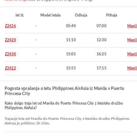
let št.
Model letala
Odhaja
Prihaja
Z2426
-
05:40
07:00
Manil
Z2420
-
11:10
12:30
Manil
Z2430
-
15:05
16:25
Manil
Z2422
-
15:55
17:15
Manil
Pogosta vprašanja o letu Philippines AirAsia iz Manila v Puerto
Princesa City
Kako dolgo traja let od Manila do Puerto Princesa City z letalsko družbo
Philippines AirAsia?
Trajanje leta od Manila do Puerto Princesa City z letalsko družbo Philippines
AirAsia je približno 1h 20m.