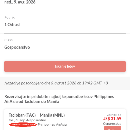
ned., 9. avg. 2026
Potniki
1 Odrasli
Class
Gospodarstvo
Iskanje letov
Nazadnje posodobljeno dne
6. avgust 2026 ob 19:42 GMT +0
Rezervirajte in pridobite najboljše ponudbe letov Philippines
AirAsia od Tacloban do Manila
Tacloban (TAC)
Manila (MNL)
Začnite od
US$ 31.59
tor., 1. sep.
Neposredno
Cena/oseba
Philippines AirAsia