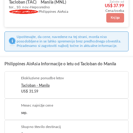
Tacloban (TAC)
Manila (MNL)
Začnite od
US$ 37.99
tor., 10. nov.
Neposredno
Cena/oseba
Philippines AirAsia
Knjiga
Upoštevajte, da cene, navedene na tej strani, morda niso
posodobljene in se lahko spremenijo brez predhodnega obvestila.
Prizadevamo si zagotoviti najbolj točne in aktualne informacije.
Philippines AirAsia Informacije o letu od Tacloban do Manila
Ekskluzivne ponudbe letov
Tacloban - Manila
US$ 31.59
Mesec najnižje cene
sep.
Skupno število destinacij