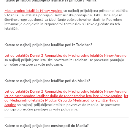
Katero je najbolj priljubljeno letališče za prihode v Manila?
Mednarodno letališče Ninoy Aquino
so najbolj priljubljena prihodno letališča
v Manila. Ta letališča ponujajo Brezcarinska prodajalna, Taksi, Jedalenje in
številne druge ugodnosti za izboljšanje vaše potovalne izkušnje. Podrobne
informacije o objektih in razporeditvi terminalov si lahko ogledate na teh
letališčih.
Katere so najbolj priljubljene letališke poti iz Tacloban?
let od Letališče Daniel Z Romualdez do Mednarodno letališče Ninoy Aquino
so najbolj priljubljene letališke povezave iz Tacloban. Te povezave ponujajo
priročne prestope za vaše potovanje.
Katere so najbolj priljubljene letališke poti do Manila?
let od Letališče Daniel Z Romualdez do Mednarodno letališče Ninoy Aquino
,
let od Mednarodno letališče Iloilo do Mednarodno letališče Ninoy Aquino
,
let
od Mednarodno letališče Mactan Cebu do Mednarodno letališče Ninoy
Aquino
so najbolj priljubljene letališke povezave do Manila. Te povezave
ponujajo priročne prestope za vaše potovanje.
Katere so najbolj priljubljene mestne poti do Manila?