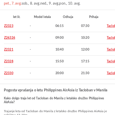
pet., 7. avg.
sob., 8. avg.
ned., 9. avg.
pon., 10. avg.
let št.
Model letala
Odhaja
Prihaja
Z2323
-
06:15
07:30
Taclo
Z26326
-
09:00
10:20
Taclo
Z2321
-
10:40
12:00
Taclo
Z2328
-
15:50
17:15
Taclo
Z2330
-
20:00
21:30
Taclo
Pogosta vprašanja o letu Philippines AirAsia iz Tacloban v Manila
Kako dolgo traja let od Tacloban do Manila z letalsko družbo Philippines
AirAsia?
Trajanje leta od Tacloban do Manila z letalsko družbo Philippines AirAsia je