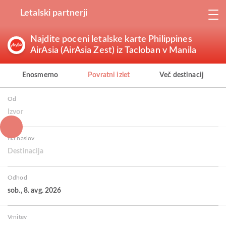
Letalski partnerji
Najdite poceni letalske karte Philippines
AirAsia (AirAsia Zest) iz Tacloban v Manila
Enosmerno
Povratni izlet
Več destinacij
Od
Izvor
Na naslov
Destinacija
Odhod
sob., 8. avg. 2026
Vrnitev