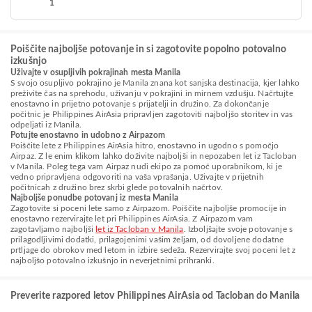
1
Poiščite najboljše potovanje in si zagotovite popolno potovalno
izkušnjo
Uživajte v osupljivih pokrajinah mesta Manila
S svojo osupljivo pokrajino je Manila znana kot sanjska destinacija, kjer lahko
preživite čas na sprehodu, uživanju v pokrajini in mirnem vzdušju. Načrtujte
enostavno in prijetno potovanje s prijatelji in družino. Za dokončanje
počitnic je Philippines AirAsia pripravljen zagotoviti najboljšo storitev in vas
odpeljati iz Manila.
Potujte enostavno in udobno z Airpazom
Poiščite lete z Philippines AirAsia hitro, enostavno in ugodno s pomočjo
Airpaz. Z le enim klikom lahko doživite najboljši in nepozaben let iz Tacloban
v Manila. Poleg tega vam Airpaz nudi ekipo za pomoč uporabnikom, ki je
vedno pripravljena odgovoriti na vaša vprašanja. Uživajte v prijetnih
počitnicah z družino brez skrbi glede potovalnih načrtov.
Najboljše ponudbe potovanj iz mesta Manila
Zagotovite si poceni lete samo z Airpazom. Poiščite najboljše promocije in
enostavno rezervirajte let pri Philippines AirAsia. Z Airpazom vam
zagotavljamo najboljši
let iz Tacloban v Manila
. Izboljšajte svoje potovanje s
prilagodljivimi dodatki, prilagojenimi vašim željam, od dovoljene dodatne
prtljage do obrokov med letom in izbire sedeža. Rezervirajte svoj poceni let z
najboljšo potovalno izkušnjo in neverjetnimi prihranki.
Preverite razpored letov Philippines AirAsia od Tacloban do Manila