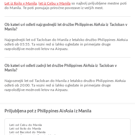
let iz Iloilo v Manila
,
let iz Cebu v Manila
so najbolj priljubljene mestne poti
do Manila. Te poti ponujajo priročne povezave iz večjih mest.
Ob kateri uri odleti najzgodnejši let družbe Philippines AirAsia iz Tacloban v
Manila?
Najzgodnejši let od Tacloban do Manila z letalsko družbo Philippines AirAsia
odleti ob 05:55. Ta vozni red si lahko ogledate in primerjate druge
razpoložljive možnosti letov na Airpazu.
Ob kateri uri odleti zadnji let družbe Philippines AirAsia iz Tacloban v
Manila?
Najpoznejši let od Tacloban do Manila z letalsko družbo Philippines AirAsia
odleti ob 20:00. Ta vozni red si lahko ogledate in primerjate druge
razpoložljive možnosti letov na Airpazu.
Priljubljena pot z Philippines AirAsia iz Manila
Leti od Cebu do Manila
Leti od Iloilo do Manila
Leti od Bacolod do Manila