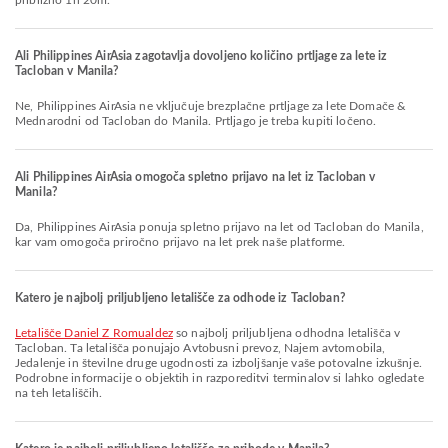
približno 1h 20m.
Ali Philippines AirAsia zagotavlja dovoljeno količino prtljage za lete iz
Tacloban v Manila?
Ne, Philippines AirAsia ne vključuje brezplačne prtljage za lete Domače &
Mednarodni od Tacloban do Manila. Prtljago je treba kupiti ločeno.
Ali Philippines AirAsia omogoča spletno prijavo na let iz Tacloban v
Manila?
Da, Philippines AirAsia ponuja spletno prijavo na let od Tacloban do Manila,
kar vam omogoča priročno prijavo na let prek naše platforme.
Katero je najbolj priljubljeno letališče za odhode iz Tacloban?
Letališče Daniel Z Romualdez
so najbolj priljubljena odhodna letališča v
Tacloban. Ta letališča ponujajo Avtobusni prevoz, Najem avtomobila,
Jedalenje in številne druge ugodnosti za izboljšanje vaše potovalne izkušnje.
Podrobne informacije o objektih in razporeditvi terminalov si lahko ogledate
na teh letališčih.