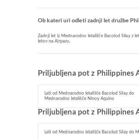
Ob kateri uri odleti zadnji let družbe Ph
Zadnji let iz Mednarodno letališče Bacolod Silay z letalsko družbo Philippines AirAsia odleti ob 23:25. Ta vozni red si lahko ogledate in primerjate druge razpoložljive možnosti
letov na Airpazu.
Priljubljena pot z Philippines
Leti od Mednarodno letališče Bacolod Silay do
Mednarodno letališče Ninoy Aquino
Priljubljena pot z Philippines
Leti od Mednarodno letališče Bacolod Silay do M