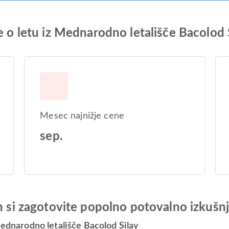
e o letu iz Mednarodno letališče Bacolod 
Mesec najnižje cene
sep.
in si zagotovite popolno potovalno izkušn
Mednarodno letališče Bacolod Silay