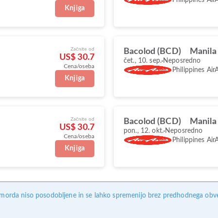
Knjiga
Začnite od
Bacolod (BCD)
Manila
US$ 30.7
čet., 10. sep.
Neposredno
Cena/oseba
Philippines Air
Knjiga
Začnite od
Bacolod (BCD)
Manila
US$ 30.7
pon., 12. okt.
Neposredno
Cena/oseba
Philippines Air
Knjiga
, morda niso posodobljene in se lahko spremenijo brez predhodnega obves