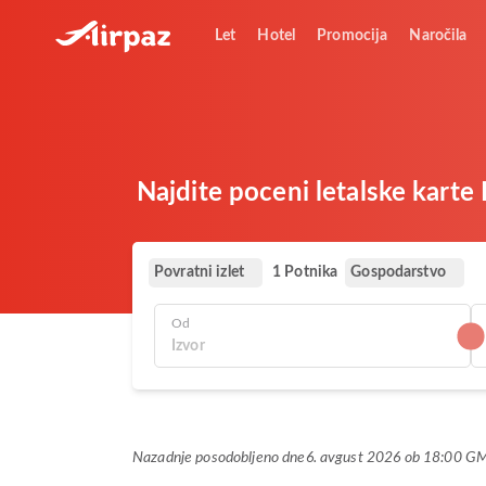
Let
Hotel
Promocija
Naročila
Najdite poceni letalske karte 
Povratni izlet
Gospodarstvo
1 Potnika
Od
Nazadnje posodobljeno dne
6. avgust 2026 ob 18:00 G