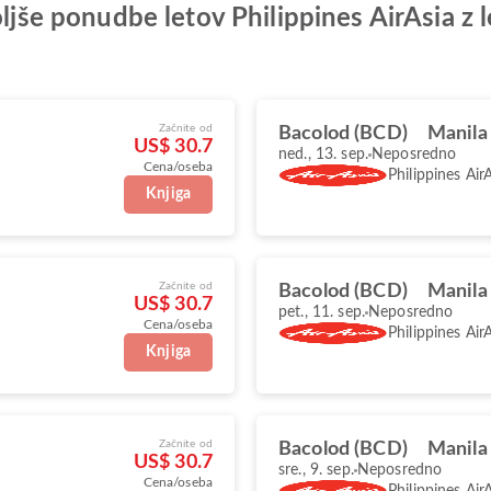
oljše ponudbe letov Philippines AirAsia z 
Začnite od
Bacolod (BCD)
Manila
US$ 30.7
ned., 13. sep.
Neposredno
Cena/oseba
Philippines Air
Knjiga
Začnite od
Bacolod (BCD)
Manila
US$ 30.7
pet., 11. sep.
Neposredno
Cena/oseba
Philippines Air
Knjiga
Začnite od
Bacolod (BCD)
Manila
US$ 30.7
sre., 9. sep.
Neposredno
Cena/oseba
Philippines Air