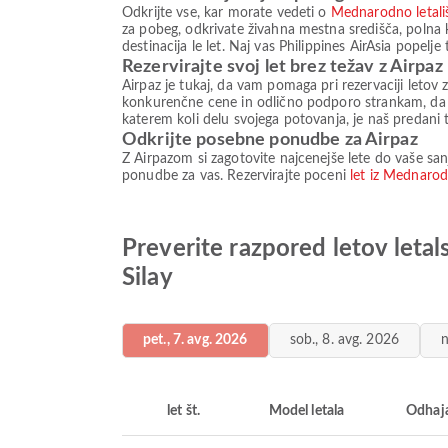
Odkrijte vse, kar morate vedeti o
Mednarodno letali
za pobeg, odkrivate živahna mestna središča, polna k
destinacija le let. Naj vas Philippines AirAsia popelje
Rezervirajte svoj let brez težav z Airpaz
Airpaz je tukaj, da vam pomaga pri rezervaciji letov 
konkurenčne cene in odlično podporo strankam, da z
katerem koli delu svojega potovanja, je naš predani
Odkrijte posebne ponudbe za Airpaz
Z Airpazom si zagotovite najcenejše lete do vaše sanj
ponudbe za vas. Rezervirajte poceni
let iz Mednarod
Preverite razpored letov letal
Silay
pet., 7. avg. 2026
sob., 8. avg. 2026
n
let št.
Model letala
Odhaj