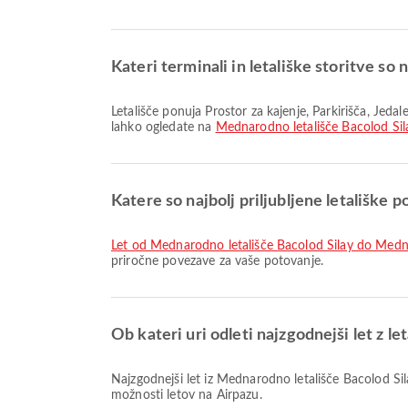
Kateri terminali in letališke storitve so
Letališče ponuja Prostor za kajenje, Parkirišča, Jedalenje in številne druge storitve za boljšo potovalno izkušnjo. Podrobne informacije o storitvah in razporedu terminalov si
lahko ogledate na
Mednarodno letališče Bacolod Sil
Katere so najbolj priljubljene letališke 
let od Mednarodno letališče Bacolod Silay do Med
priročne povezave za vaše potovanje.
Ob kateri uri odleti najzgodnejši let z l
Najzgodnejši let iz Mednarodno letališče Bacolod Silay z letalsko družbo Philippines AirAsia odleti ob 02:45. Ta vozni red si lahko ogledate in primerjate druge razpoložljive
možnosti letov na Airpazu.