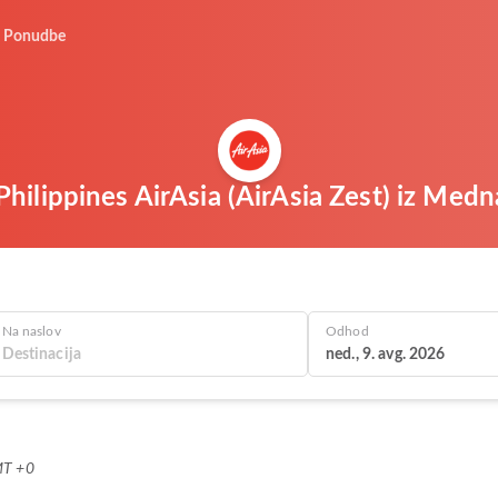
Ponudbe
Philippines AirAsia (AirAsia Zest) iz Med
Na naslov
Odhod
ned., 9. avg. 2026
MT +0