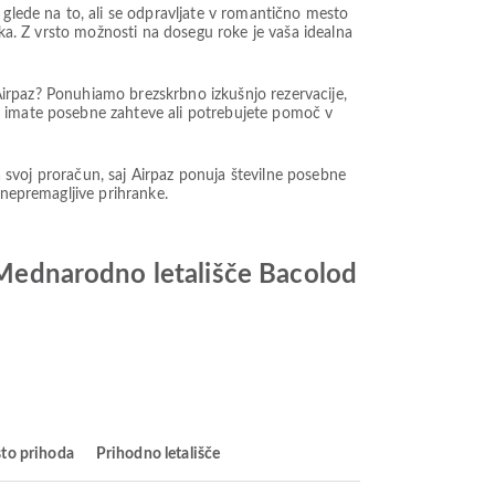
 glede na to, ali se odpravljate v romantično mesto
ika. Z vrsto možnosti na dosegu roke je vaša idealna
i Airpaz? Ponuhiamo brezskrbno izkušnjo rezervacije,
i imate posebne zahteve ali potrebujete pomoč v
za svoj proračun, saj Airpaz ponuja številne posebne
 nepremagljive prihranke.
a Mednarodno letališče Bacolod
to prihoda
Prihodno letališče