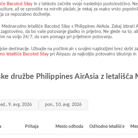
šče Bacolod Silay
in z lahkoto začnite svojo naslednjo pustolovščino. Ne
ulture, ali se sprostite na mirnih plažah, je nekaj za vsako vrsto popotn
 tja za nepozabno doživetje.
z Mednarodno letališče Bacolod Silay s Philippines AirAsia. Zakaj izbrat
agotovimo, da bo vaše potovanje gladko in prijetno. Ne glede na to, al
 tim na voljo 24/7, da vam pomaga pri prijetnem potovanju.
ske destinacije. Uživajte na počitnicah s svojimi najdražjimi brez skrbi 
no letališče Bacolod Silay
pri Airpazu za najboljšo potovalno izkušnjo in
ske družbe Philippines AirAsia z letališč
ed., 9. avg. 2026
pon., 10. avg. 2026
a
Prihaja
Mesto odhoda
Odhodno letališče
Mes