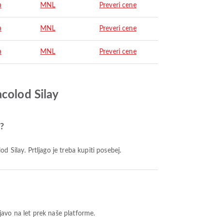
a
MNL
Preveri cene
a
MNL
Preveri cene
a
MNL
Preveri cene
acolod Silay
?
d Silay. Prtljago je treba kupiti posebej.
javo na let prek naše platforme.