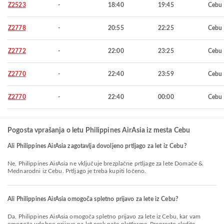
Z2523
-
18:40
19:45
Cebu
Z2778
-
20:55
22:25
Cebu
Z2772
-
22:00
23:25
Cebu
Z2770
-
22:40
23:59
Cebu
Z2770
-
22:40
00:00
Cebu
Pogosta vprašanja o letu Philippines AirAsia iz mesta Cebu
Ali Philippines AirAsia zagotavlja dovoljeno prtljago za let iz Cebu?
Ne, Philippines AirAsia ne vključuje brezplačne prtljage za lete Domače &
Mednarodni iz Cebu. Prtljago je treba kupiti ločeno.
Ali Philippines AirAsia omogoča spletno prijavo za lete iz Cebu?
Da, Philippines AirAsia omogoča spletno prijavo za lete iz Cebu, kar vam