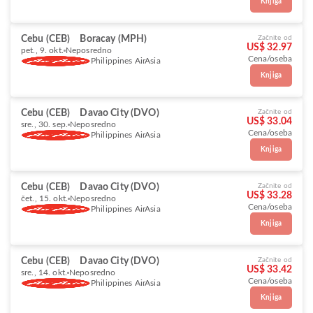
Knjiga
Cebu (CEB)
Boracay (MPH)
Začnite od
US$ 32.97
pet., 9. okt.
Neposredno
Cena/oseba
Philippines AirAsia
Knjiga
Cebu (CEB)
Davao City (DVO)
Začnite od
US$ 33.04
sre., 30. sep.
Neposredno
Cena/oseba
Philippines AirAsia
Knjiga
Cebu (CEB)
Davao City (DVO)
Začnite od
US$ 33.28
čet., 15. okt.
Neposredno
Cena/oseba
Philippines AirAsia
Knjiga
Cebu (CEB)
Davao City (DVO)
Začnite od
US$ 33.42
sre., 14. okt.
Neposredno
Cena/oseba
Philippines AirAsia
Knjiga