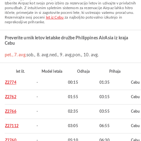
Izberite Airpaz kot svojo prvo izbiro za rezervacijo letov in uživajte v privlačnih
ponudbah. Z intuitivnim spletnim sistemom za rezervacije Airpaz lahko hitro
iščete, primerjate in si zagotovite poceni lete, ki ustrezajo vašemu proračunu.
Rezervirajte svoj poceni
let iz Cebu
za najboljšo potovalno izkušnjo in
neprekosljive prihranke.
Preverite urnik letov letalske družbe Philippines AirAsia iz kraja
Cebu
pet., 7. avg.
sob., 8. avg.
ned., 9. avg.
pon., 10. avg.
let št.
Model letala
Odhaja
Prihaja
Z2774
-
00:15
01:35
Cebu
Z2762
-
01:55
03:15
Cebu
Z2766
-
02:35
03:55
Cebu
Z27112
-
03:05
06:55
Cebu
Z2760
-
05:10
06:30
Cebu