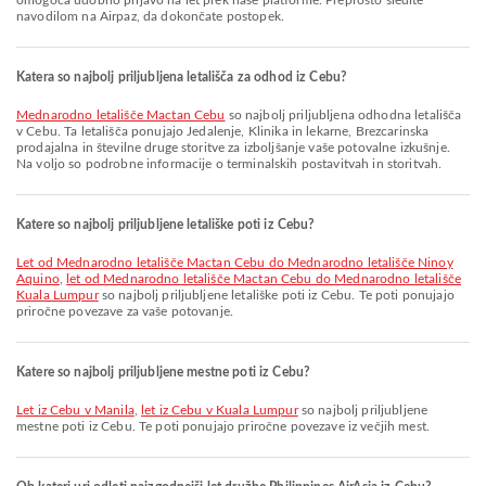
omogoča udobno prijavo na let prek naše platforme. Preprosto sledite
navodilom na Airpaz, da dokončate postopek.
Katera so najbolj priljubljena letališča za odhod iz Cebu?
Mednarodno letališče Mactan Cebu
so najbolj priljubljena odhodna letališča
v Cebu. Ta letališča ponujajo Jedalenje, Klinika in lekarne, Brezcarinska
prodajalna in številne druge storitve za izboljšanje vaše potovalne izkušnje.
Na voljo so podrobne informacije o terminalskih postavitvah in storitvah.
Katere so najbolj priljubljene letališke poti iz Cebu?
let od Mednarodno letališče Mactan Cebu do Mednarodno letališče Ninoy
Aquino
,
let od Mednarodno letališče Mactan Cebu do Mednarodno letališče
Kuala Lumpur
so najbolj priljubljene letališke poti iz Cebu. Te poti ponujajo
priročne povezave za vaše potovanje.
Katere so najbolj priljubljene mestne poti iz Cebu?
let iz Cebu v Manila
,
let iz Cebu v Kuala Lumpur
so najbolj priljubljene
mestne poti iz Cebu. Te poti ponujajo priročne povezave iz večjih mest.