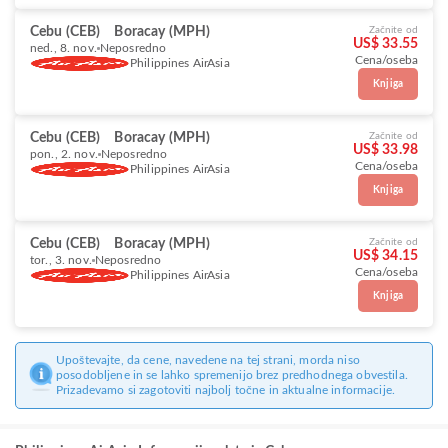
Cebu (CEB)
Boracay (MPH)
Začnite od
US$ 33.55
ned., 8. nov.
Neposredno
Cena/oseba
Philippines AirAsia
Knjiga
Cebu (CEB)
Boracay (MPH)
Začnite od
US$ 33.98
pon., 2. nov.
Neposredno
Cena/oseba
Philippines AirAsia
Knjiga
Cebu (CEB)
Boracay (MPH)
Začnite od
US$ 34.15
tor., 3. nov.
Neposredno
Cena/oseba
Philippines AirAsia
Knjiga
Upoštevajte, da cene, navedene na tej strani, morda niso
posodobljene in se lahko spremenijo brez predhodnega obvestila.
Prizadevamo si zagotoviti najbolj točne in aktualne informacije.