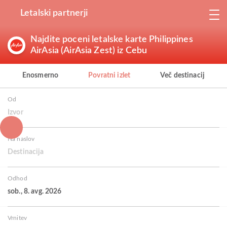
Letalski partnerji
Najdite poceni letalske karte Philippines
AirAsia (AirAsia Zest) iz Cebu
Enosmerno
Povratni izlet
Več destinacij
Od
Izvor
Na naslov
Destinacija
Odhod
sob., 8. avg. 2026
Vrnitev