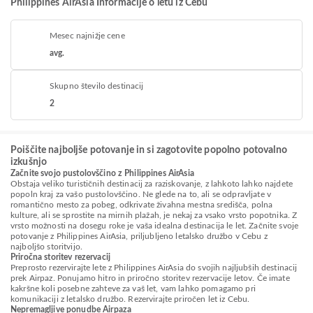
Philippines AirAsia Informacije o letu iz Cebu
Mesec najnižje cene
avg.
Skupno število destinacij
2
Poiščite najboljše potovanje in si zagotovite popolno potovalno
izkušnjo
Začnite svojo pustolovščino z Philippines AirAsia
Obstaja veliko turističnih destinacij za raziskovanje, z lahkoto lahko najdete
popoln kraj za vašo pustolovščino. Ne glede na to, ali se odpravljate v
romantično mesto za pobeg, odkrivate živahna mestna središča, polna
kulture, ali se sprostite na mirnih plažah, je nekaj za vsako vrsto popotnika. Z
vrsto možnosti na dosegu roke je vaša idealna destinacija le let. Začnite svoje
potovanje z Philippines AirAsia, priljubljeno letalsko družbo v Cebu z
najboljšo storitvijo.
Priročna storitev rezervacij
Preprosto rezervirajte lete z Philippines AirAsia do svojih najljubših destinacij
prek Airpaz. Ponujamo hitro in priročno storitev rezervacije letov. Če imate
kakršne koli posebne zahteve za vaš let, vam lahko pomagamo pri
komunikaciji z letalsko družbo. Rezervirajte priročen let iz Cebu.
Nepremagljive ponudbe Airpaza