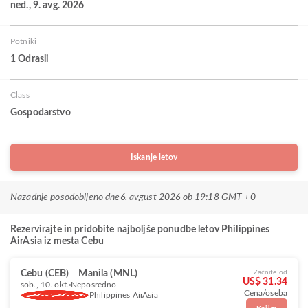
ned., 9. avg. 2026
Potniki
1 Odrasli
Class
Gospodarstvo
Iskanje letov
Nazadnje posodobljeno dne
6. avgust 2026 ob 19:18 GMT +0
Rezervirajte in pridobite najboljše ponudbe letov Philippines
AirAsia iz mesta Cebu
Cebu (CEB)
Manila (MNL)
Začnite od
US$ 31.34
sob., 10. okt.
Neposredno
Cena/oseba
Philippines AirAsia