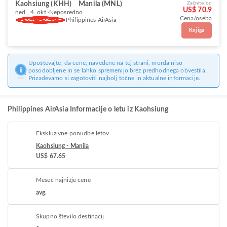
Kaohsiung (KHH)
Manila (MNL)
Začnite od
US$ 70.9
ned., 4. okt.
Neposredno
Cena/oseba
Philippines AirAsia
Knjiga
Upoštevajte, da cene, navedene na tej strani, morda niso
posodobljene in se lahko spremenijo brez predhodnega obvestila.
Prizadevamo si zagotoviti najbolj točne in aktualne informacije.
Philippines AirAsia Informacije o letu iz Kaohsiung
Ekskluzivne ponudbe letov
Kaohsiung - Manila
US$ 67.65
Mesec najnižje cene
avg.
Skupno število destinacij