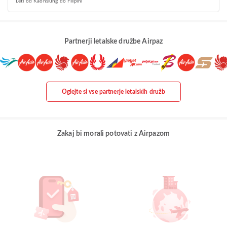
Leti od Kaohsiung do Filipini
Partnerji letalske družbe Airpaz
Oglejte si vse partnerje letalskih družb
Zakaj bi morali potovati z Airpazom