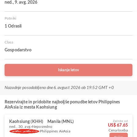
ned., 9. avg. 2026
Potniki
1 Odrasli
Class
Gospodarstvo
Iskanje letov
Nazadnje posodobljeno dne
6. avgust 2026 ob 19:52 GMT +0
Rezervirajte in pridobite najboljše ponudbe letov Philippines
AirAsia iz mesta Kaohsiung
Kaohsiung (KHH)
Manila (MNL)
Začnite od
US$ 67.65
ned., 30. avg.
Neposredno
Cena/oseba
Philippines AirAsia