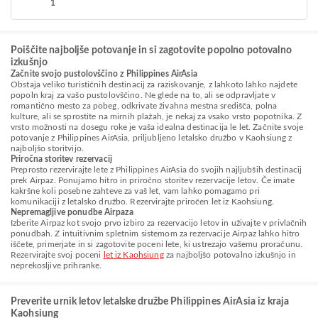
1
Poiščite najboljše potovanje in si zagotovite popolno potovalno
izkušnjo
Začnite svojo pustolovščino z Philippines AirAsia
Obstaja veliko turističnih destinacij za raziskovanje, z lahkoto lahko najdete
popoln kraj za vašo pustolovščino. Ne glede na to, ali se odpravljate v
romantično mesto za pobeg, odkrivate živahna mestna središča, polna
kulture, ali se sprostite na mirnih plažah, je nekaj za vsako vrsto popotnika. Z
vrsto možnosti na dosegu roke je vaša idealna destinacija le let. Začnite svoje
potovanje z Philippines AirAsia, priljubljeno letalsko družbo v Kaohsiung z
najboljšo storitvijo.
Priročna storitev rezervacij
Preprosto rezervirajte lete z Philippines AirAsia do svojih najljubših destinacij
prek Airpaz. Ponujamo hitro in priročno storitev rezervacije letov. Če imate
kakršne koli posebne zahteve za vaš let, vam lahko pomagamo pri
komunikaciji z letalsko družbo. Rezervirajte priročen let iz Kaohsiung.
Nepremagljive ponudbe Airpaza
Izberite Airpaz kot svojo prvo izbiro za rezervacijo letov in uživajte v privlačnih
ponudbah. Z intuitivnim spletnim sistemom za rezervacije Airpaz lahko hitro
iščete, primerjate in si zagotovite poceni lete, ki ustrezajo vašemu proračunu.
Rezervirajte svoj poceni
let iz Kaohsiung
za najboljšo potovalno izkušnjo in
neprekosljive prihranke.
Preverite urnik letov letalske družbe Philippines AirAsia iz kraja
Kaohsiung