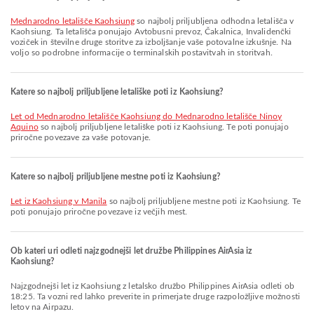
Mednarodno letališče Kaohsiung
so najbolj priljubljena odhodna letališča v
Kaohsiung. Ta letališča ponujajo Avtobusni prevoz, Čakalnica, Invalidenčki
voziček in številne druge storitve za izboljšanje vaše potovalne izkušnje. Na
voljo so podrobne informacije o terminalskih postavitvah in storitvah.
Katere so najbolj priljubljene letališke poti iz Kaohsiung?
let od Mednarodno letališče Kaohsiung do Mednarodno letališče Ninoy
Aquino
so najbolj priljubljene letališke poti iz Kaohsiung. Te poti ponujajo
priročne povezave za vaše potovanje.
Katere so najbolj priljubljene mestne poti iz Kaohsiung?
let iz Kaohsiung v Manila
so najbolj priljubljene mestne poti iz Kaohsiung. Te
poti ponujajo priročne povezave iz večjih mest.
Ob kateri uri odleti najzgodnejši let družbe Philippines AirAsia iz
Kaohsiung?
Najzgodnejši let iz Kaohsiung z letalsko družbo Philippines AirAsia odleti ob
18:25. Ta vozni red lahko preverite in primerjate druge razpoložljive možnosti
letov na Airpazu.