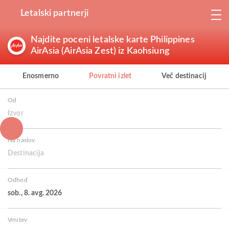
Letalski partnerji
Najdite poceni letalske karte Philippines
AirAsia (AirAsia Zest) iz Kaohsiung
Enosmerno
Povratni izlet
Več destinacij
Od
Izvor
Na naslov
Destinacija
Odhod
sob., 8. avg. 2026
Vrnitev