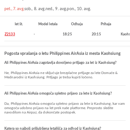
pet., 7. avg.
sob., 8. avg.
ned., 9. avg.
pon., 10. avg.
let št.
Model letala
Odhaja
Prihaja
Z2133
-
18:25
20:15
Kaohs
Pogosta vprašanja o letu Philippines AirAsia iz mesta Kaohsiung
Ali Philippines AirAsia zagotavlja dovoljeno prtljago za let iz Kaohsiung?
Ne, Philippines AirAsia ne vključuje brezplačne prtljage za lete Domače &
Mednarodni iz Kaohsiung. Prtljago je treba kupiti ločeno.
Ali Philippines AirAsia omogoča spletno prijavo za lete iz Kaohsiung?
Da, Philippines AirAsia omogoča spletno prijavo za lete iz Kaohsiung, kar vam
omogoča udobno prijavo na let prek naše platforme. Preprosto sledite
navodilom na Airpaz, da dokončate postopek.
Katera so najbolj priljubljena letališča za odhod iz Kaohsiung?