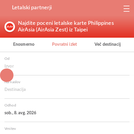
Letalski partnerji
Najdite poceni letalske karte Philippines
AirAsia (AirAsia Zest) iz Taipei
Enosmerno
Povratni izlet
Več destinacij
Od
Izvor
Na naslov
Destinacija
Odhod
sob., 8. avg. 2026
Vrnitev