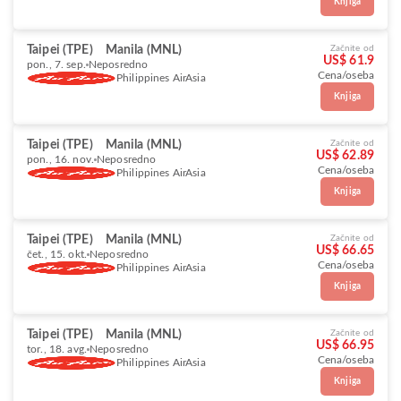
Knjiga
Taipei (TPE)
Manila (MNL)
Začnite od
US$ 61.9
pon., 7. sep.
Neposredno
Cena/oseba
Philippines AirAsia
Knjiga
Taipei (TPE)
Manila (MNL)
Začnite od
US$ 62.89
pon., 16. nov.
Neposredno
Cena/oseba
Philippines AirAsia
Knjiga
Taipei (TPE)
Manila (MNL)
Začnite od
US$ 66.65
čet., 15. okt.
Neposredno
Cena/oseba
Philippines AirAsia
Knjiga
Taipei (TPE)
Manila (MNL)
Začnite od
US$ 66.95
tor., 18. avg.
Neposredno
Cena/oseba
Philippines AirAsia
Knjiga