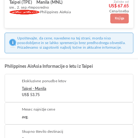
Taipei (TPE)
Manila (MNL)
Začnite od
US$ 67.65
sre., 2. sep.
Neposredno
Cena/oseba
Philippines AirAsia
Knjiga
Upoštevajte, da cene, navedene na tej strani, morda niso
posodobljene in se lahko spremenijo brez predhodnega obvestila.
Prizadevamo si zagotoviti najbolj točne in aktualne informacije.
Philippines AirAsia Informacije o letu iz Taipei
Ekskluzivne ponudbe letov
Taipei - Manila
US$ 53.75
Mesec najnižje cene
avg.
Skupno število destinacij