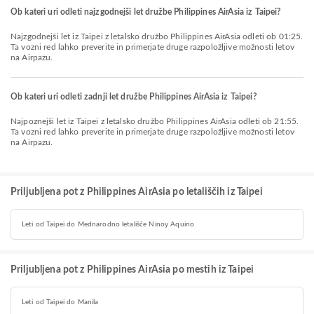
Ob kateri uri odleti najzgodnejši let družbe Philippines AirAsia iz Taipei?
Najzgodnejši let iz Taipei z letalsko družbo Philippines AirAsia odleti ob 01:25.
Ta vozni red lahko preverite in primerjate druge razpoložljive možnosti letov
na Airpazu.
Ob kateri uri odleti zadnji let družbe Philippines AirAsia iz Taipei?
Najpoznejši let iz Taipei z letalsko družbo Philippines AirAsia odleti ob 21:55.
Ta vozni red lahko preverite in primerjate druge razpoložljive možnosti letov
na Airpazu.
Priljubljena pot z Philippines AirAsia po letališčih iz Taipei
Leti od Taipei do Mednarodno letališče Ninoy Aquino
Priljubljena pot z Philippines AirAsia po mestih iz Taipei
Leti od Taipei do Manila