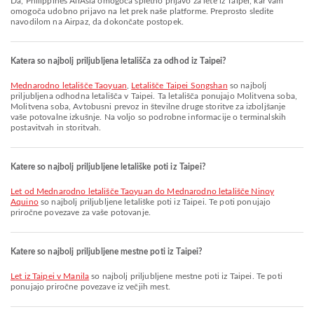
Da, Philippines AirAsia omogoča spletno prijavo za lete iz Taipei, kar vam
omogoča udobno prijavo na let prek naše platforme. Preprosto sledite
navodilom na Airpaz, da dokončate postopek.
Katera so najbolj priljubljena letališča za odhod iz Taipei?
Mednarodno letališče Taoyuan
,
Letališče Taipei Songshan
so najbolj
priljubljena odhodna letališča v Taipei. Ta letališča ponujajo Molitvena soba,
Molitvena soba, Avtobusni prevoz in številne druge storitve za izboljšanje
vaše potovalne izkušnje. Na voljo so podrobne informacije o terminalskih
postavitvah in storitvah.
Katere so najbolj priljubljene letališke poti iz Taipei?
let od Mednarodno letališče Taoyuan do Mednarodno letališče Ninoy
Aquino
so najbolj priljubljene letališke poti iz Taipei. Te poti ponujajo
priročne povezave za vaše potovanje.
Katere so najbolj priljubljene mestne poti iz Taipei?
let iz Taipei v Manila
so najbolj priljubljene mestne poti iz Taipei. Te poti
ponujajo priročne povezave iz večjih mest.