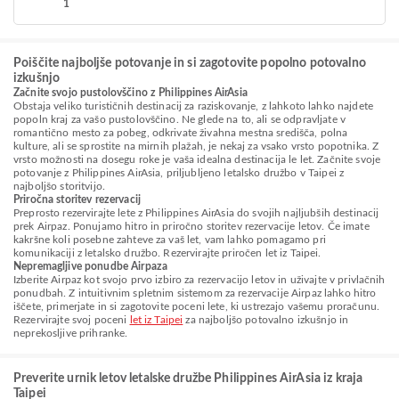
1
Poiščite najboljše potovanje in si zagotovite popolno potovalno
izkušnjo
Začnite svojo pustolovščino z Philippines AirAsia
Obstaja veliko turističnih destinacij za raziskovanje, z lahkoto lahko najdete
popoln kraj za vašo pustolovščino. Ne glede na to, ali se odpravljate v
romantično mesto za pobeg, odkrivate živahna mestna središča, polna
kulture, ali se sprostite na mirnih plažah, je nekaj za vsako vrsto popotnika. Z
vrsto možnosti na dosegu roke je vaša idealna destinacija le let. Začnite svoje
potovanje z Philippines AirAsia, priljubljeno letalsko družbo v Taipei z
najboljšo storitvijo.
Priročna storitev rezervacij
Preprosto rezervirajte lete z Philippines AirAsia do svojih najljubših destinacij
prek Airpaz. Ponujamo hitro in priročno storitev rezervacije letov. Če imate
kakršne koli posebne zahteve za vaš let, vam lahko pomagamo pri
komunikaciji z letalsko družbo. Rezervirajte priročen let iz Taipei.
Nepremagljive ponudbe Airpaza
Izberite Airpaz kot svojo prvo izbiro za rezervacijo letov in uživajte v privlačnih
ponudbah. Z intuitivnim spletnim sistemom za rezervacije Airpaz lahko hitro
iščete, primerjate in si zagotovite poceni lete, ki ustrezajo vašemu proračunu.
Rezervirajte svoj poceni
let iz Taipei
za najboljšo potovalno izkušnjo in
neprekosljive prihranke.
Preverite urnik letov letalske družbe Philippines AirAsia iz kraja
Taipei