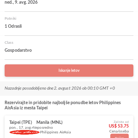
ned., 9. avg. 2026
Potniki
1 Odrasli
Class
Gospodarstvo
Iskanje letov
Nazadnje posodobljeno dne
2. avgust 2026 ob 00:10 GMT +0
Rezervirajte in pridobite najboljše ponudbe letov Philippines
AirAsia iz mesta Taipei
Taipei (TPE)
Manila (MNL)
Začnite od
US$ 53.75
pon., 17. avg.
Neposredno
Cena/oseba
Philippines AirAsia