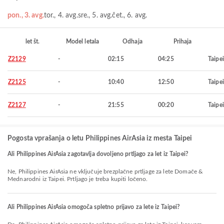
pon., 3. avg.
tor., 4. avg.
sre., 5. avg.
čet., 6. avg.
let št.
Model letala
Odhaja
Prihaja
Z2129
-
02:15
04:25
Taipei
Z2125
-
10:40
12:50
Taipei
Z2127
-
21:55
00:20
Taipei
Pogosta vprašanja o letu Philippines AirAsia iz mesta Taipei
Ali Philippines AirAsia zagotavlja dovoljeno prtljago za let iz Taipei?
Ne, Philippines AirAsia ne vključuje brezplačne prtljage za lete Domače &
Mednarodni iz Taipei. Prtljago je treba kupiti ločeno.
Ali Philippines AirAsia omogoča spletno prijavo za lete iz Taipei?