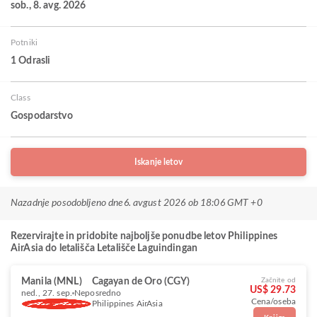
sob., 8. avg. 2026
Potniki
1 Odrasli
Class
Gospodarstvo
Iskanje letov
Nazadnje posodobljeno dne
6. avgust 2026 ob 18:06 GMT +0
Rezervirajte in pridobite najboljše ponudbe letov Philippines
AirAsia do letališča Letališče Laguindingan
Manila (MNL)
Cagayan de Oro (CGY)
Začnite od
US$ 29.73
ned., 27. sep.
Neposredno
Cena/oseba
Philippines AirAsia