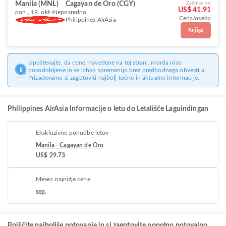
Manila (MNL)
Cagayan de Oro (CGY)
Začnite od
US$ 41.91
pon., 19. okt.
Neposredno
Cena/oseba
Philippines AirAsia
Knjiga
Upoštevajte, da cene, navedene na tej strani, morda niso
posodobljene in se lahko spremenijo brez predhodnega obvestila.
Prizadevamo si zagotoviti najbolj točne in aktualne informacije.
Philippines AirAsia Informacije o letu do Letališče Laguindingan
Ekskluzivne ponudbe letov
Manila - Cagayan de Oro
US$ 29.73
Mesec najnižje cene
sep.
Poiščite najboljše potovanje in si zagotovite popolno potovalno