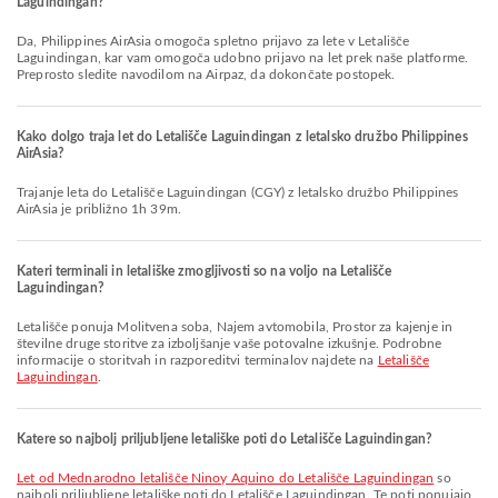
Laguindingan?
Da, Philippines AirAsia omogoča spletno prijavo za lete v Letališče
Laguindingan, kar vam omogoča udobno prijavo na let prek naše platforme.
Preprosto sledite navodilom na Airpaz, da dokončate postopek.
Kako dolgo traja let do Letališče Laguindingan z letalsko družbo Philippines
AirAsia?
Trajanje leta do Letališče Laguindingan (CGY) z letalsko družbo Philippines
AirAsia je približno 1h 39m.
Kateri terminali in letališke zmogljivosti so na voljo na Letališče
Laguindingan?
Letališče ponuja Molitvena soba, Najem avtomobila, Prostor za kajenje in
številne druge storitve za izboljšanje vaše potovalne izkušnje. Podrobne
informacije o storitvah in razporeditvi terminalov najdete na
Letališče
Laguindingan
.
Katere so najbolj priljubljene letališke poti do Letališče Laguindingan?
let od Mednarodno letališče Ninoy Aquino do Letališče Laguindingan
so
najbolj priljubljene letališke poti do Letališče Laguindingan. Te poti ponujajo