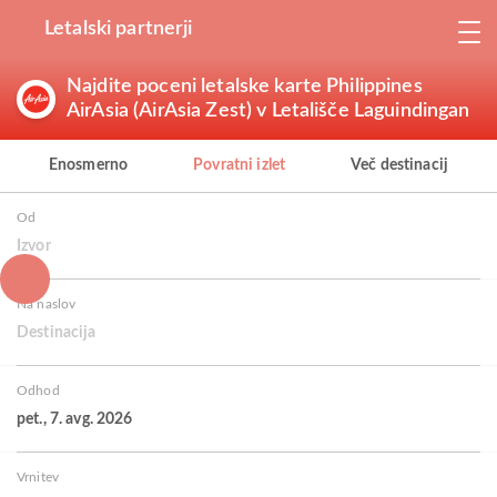
Letalski partnerji
Najdite poceni letalske karte Philippines
AirAsia (AirAsia Zest) v Letališče Laguindingan
Enosmerno
Povratni izlet
Več destinacij
Od
Izvor
Na naslov
Destinacija
Odhod
pet., 7. avg. 2026
Vrnitev