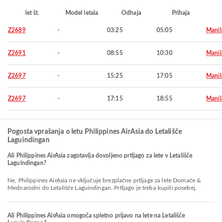
let št.
Model letala
Odhaja
Prihaja
Z2689
-
03:25
05:05
Manil
Z2691
-
08:55
10:30
Manil
Z2697
-
15:25
17:05
Manil
Z2697
-
17:15
18:55
Manil
Pogosta vprašanja o letu Philippines AirAsia do Letališče
Laguindingan
Ali Philippines AirAsia zagotavlja dovoljeno prtljago za lete v Letališče
Laguindingan?
Ne, Philippines AirAsia ne vključuje brezplačne prtljage za lete Domače &
Mednarodni do Letališče Laguindingan. Prtljago je treba kupiti posebej.
Ali Philippines AirAsia omogoča spletno prijavo na lete na Letališče