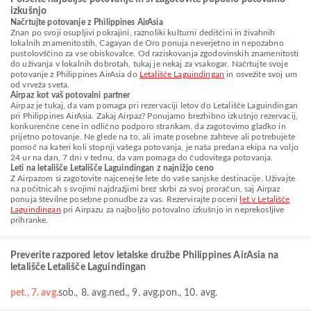
izkušnjo
Načrtujte potovanje z Philippines AirAsia
Znan po svoji osupljivi pokrajini, raznoliki kulturni dediščini in živahnih
lokalnih znamenitostih, Cagayan de Oro ponuja neverjetno in nepozabno
pustolovščino za vse obiskovalce. Od raziskovanja zgodovinskih znamenitosti
do uživanja v lokalnih dobrotah, tukaj je nekaj za vsakogar. Načrtujte svoje
potovanje z Philippines AirAsia do
Letališče Laguindingan
in osvežite svoj um
od vrveža sveta.
Airpaz kot vaš potovalni partner
Airpaz je tukaj, da vam pomaga pri rezervaciji letov do Letališče Laguindingan
pri Philippines AirAsia. Zakaj Airpaz? Ponujamo brezhibno izkušnjo rezervacij,
konkurenčne cene in odlično podporo strankam, da zagotovimo gladko in
prijetno potovanje. Ne glede na to, ali imate posebne zahteve ali potrebujete
pomoč na kateri koli stopnji vašega potovanja, je naša predana ekipa na voljo
24 ur na dan, 7 dni v tednu, da vam pomaga do čudovitega potovanja.
Leti na letališče Letališče Laguindingan z najnižjo ceno
Z Airpazom si zagotovite najcenejše lete do vaše sanjske destinacije. Uživajte
na počitnicah s svojimi najdražjimi brez skrbi za svoj proračun, saj Airpaz
ponuja številne posebne ponudbe za vas. Rezervirajte poceni
let v Letališče
Laguindingan
pri Airpazu za najboljšo potovalno izkušnjo in neprekosljive
prihranke.
Preverite razpored letov letalske družbe Philippines AirAsia na
letališče Letališče Laguindingan
pet., 7. avg.
sob., 8. avg.
ned., 9. avg.
pon., 10. avg.