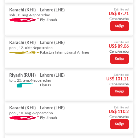
Karachi (KHI)
Lahore (LHE)
Začnite od
US$ 87.71
sob., 8. avg.
Neposredno
Cena/oseba
Fly Jinnah
Knjiga
Karachi (KHI)
Lahore (LHE)
Začnite od
US$ 89.06
pon., 12. okt.
Neposredno
Cena/oseba
Pakistan International Airlines
Knjiga
Riyadh (RUH)
Lahore (LHE)
Začnite od
US$ 101.11
tor., 25. avg.
Neposredno
Cena/oseba
Flynas
Knjiga
Karachi (KHI)
Lahore (LHE)
Začnite od
US$ 110.2
pon., 10. avg.
Neposredno
Cena/oseba
Fly Jinnah
Knjiga