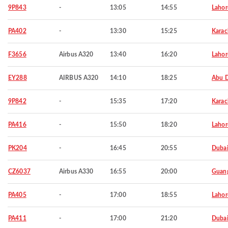
9P843
-
13:05
14:55
Lahor
PA402
-
13:30
15:25
Karac
F3656
Airbus A320
13:40
16:20
Lahor
EY288
AIRBUS A320
14:10
18:25
Abu 
9P842
-
15:35
17:20
Karac
PA416
-
15:50
18:20
Lahor
PK204
-
16:45
20:55
Duba
CZ6037
Airbus A330
16:55
20:00
Guan
PA405
-
17:00
18:55
Lahor
PA411
-
17:00
21:20
Duba