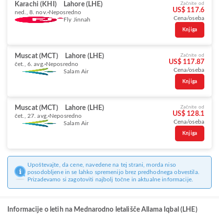
Karachi (KHI)
Lahore (LHE)
Začnite od
US$ 117.6
ned., 8. nov.
Neposredno
Cena/oseba
Fly Jinnah
Knjiga
Muscat (MCT)
Lahore (LHE)
Začnite od
US$ 117.87
čet., 6. avg.
Neposredno
Cena/oseba
Salam Air
Knjiga
Muscat (MCT)
Lahore (LHE)
Začnite od
US$ 128.1
čet., 27. avg.
Neposredno
Cena/oseba
Salam Air
Knjiga
Upoštevajte, da cene, navedene na tej strani, morda niso
posodobljene in se lahko spremenijo brez predhodnega obvestila.
Prizadevamo si zagotoviti najbolj točne in aktualne informacije.
Informacije o letih na Mednarodno letališče Allama Iqbal (LHE)