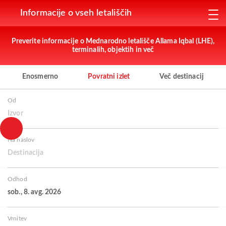
Informacije o vseh letališčih
Preverite informacije o Mednarodno letališče Allama Iqbal (LHE),
terminalih, objektih in več
Enosmerno
Povratni izlet
Več destinacij
Od
Izvor
Na naslov
Destinacija
Odhod
sob., 8. avg. 2026
Vrnitev