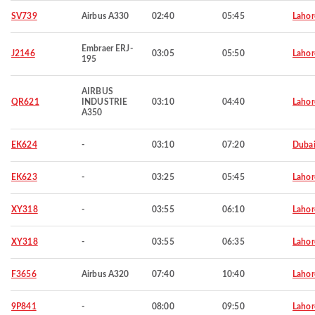
SV739
Airbus A330
02:40
05:45
Lahor
Embraer ERJ-
J2146
03:05
05:50
Lahor
195
AIRBUS
QR621
INDUSTRIE
03:10
04:40
Lahor
A350
EK624
-
03:10
07:20
Duba
EK623
-
03:25
05:45
Lahor
XY318
-
03:55
06:10
Lahor
XY318
-
03:55
06:35
Lahor
F3656
Airbus A320
07:40
10:40
Lahor
9P841
-
08:00
09:50
Lahor