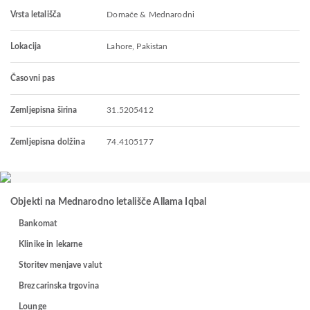
Vrsta letališča
Domače & Mednarodni
Lokacija
Lahore, Pakistan
Časovni pas
Zemljepisna širina
31.5205412
Zemljepisna dolžina
74.4105177
Objekti na Mednarodno letališče Allama Iqbal
Bankomat
Klinike in lekarne
Storitev menjave valut
Brezcarinska trgovina
Lounge