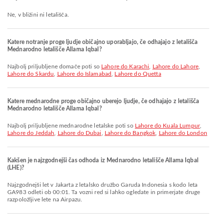
Ne, v bližini ni letališča.
Katere notranje proge ljudje običajno uporabljajo, če odhajajo z letališča
Mednarodno letališče Allama Iqbal?
Najbolj priljubljene domače poti so
Lahore do Karachi
,
Lahore do Lahore
,
Lahore do Skardu
,
Lahore do Islamabad
,
Lahore do Quetta
Katere mednarodne proge običajno uberejo ljudje, če odhajajo z letališča
Mednarodno letališče Allama Iqbal?
Najbolj priljubljene mednarodne letalske poti so
Lahore do Kuala Lumpur
,
Lahore do Jeddah
,
Lahore do Dubai
,
Lahore do Bangkok
,
Lahore do London
Kakšen je najzgodnejši čas odhoda iz Mednarodno letališče Allama Iqbal
(LHE)?
Najzgodnejši let v Jakarta z letalsko družbo Garuda Indonesia s kodo leta
GA983 odleti ob 00:01. Ta vozni red si lahko ogledate in primerjate druge
razpoložljive lete na Airpazu.