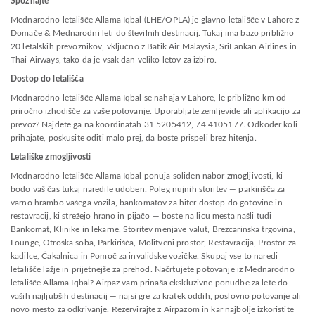
Spoznajte
Mednarodno letališče Allama Iqbal (LHE/OPLA) je glavno letališče v Lahore z
Domače & Mednarodni leti do številnih destinacij. Tukaj ima bazo približno
20 letalskih prevoznikov, vključno z Batik Air Malaysia, SriLankan Airlines in
Thai Airways, tako da je vsak dan veliko letov za izbiro.
Dostop do letališča
Mednarodno letališče Allama Iqbal se nahaja v Lahore, le približno km od —
priročno izhodišče za vaše potovanje. Uporabljate zemljevide ali aplikacijo za
prevoz? Najdete ga na koordinatah 31.5205412, 74.4105177. Odkoder koli
prihajate, poskusite oditi malo prej, da boste prispeli brez hitenja.
Letališke zmogljivosti
Mednarodno letališče Allama Iqbal ponuja soliden nabor zmogljivosti, ki
bodo vaš čas tukaj naredile udoben. Poleg nujnih storitev — parkirišča za
varno hrambo vašega vozila, bankomatov za hiter dostop do gotovine in
restavracij, ki strežejo hrano in pijačo — boste na licu mesta našli tudi
Bankomat, Klinike in lekarne, Storitev menjave valut, Brezcarinska trgovina,
Lounge, Otroška soba, Parkirišča, Molitveni prostor, Restavracija, Prostor za
kadilce, Čakalnica in Pomoč za invalidske vozičke. Skupaj vse to naredi
letališče lažje in prijetnejše za prehod. Načrtujete potovanje iz Mednarodno
letališče Allama Iqbal? Airpaz vam prinaša ekskluzivne ponudbe za lete do
vaših najljubših destinacij — najsi gre za kratek oddih, poslovno potovanje ali
novo mesto za odkrivanje. Rezervirajte z Airpazom in kar najbolje izkoristite