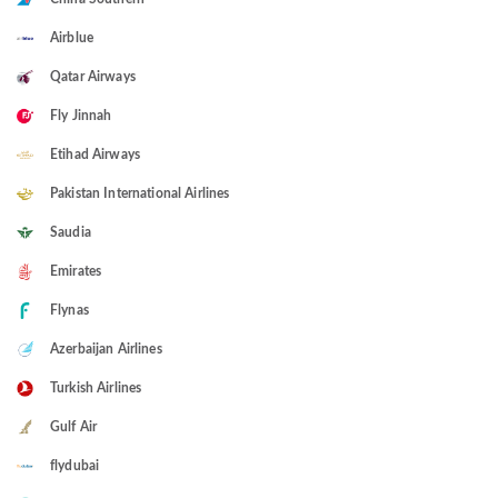
Airblue
Qatar Airways
Fly Jinnah
Etihad Airways
Pakistan International Airlines
Saudia
Emirates
Flynas
Azerbaijan Airlines
Turkish Airlines
Gulf Air
flydubai