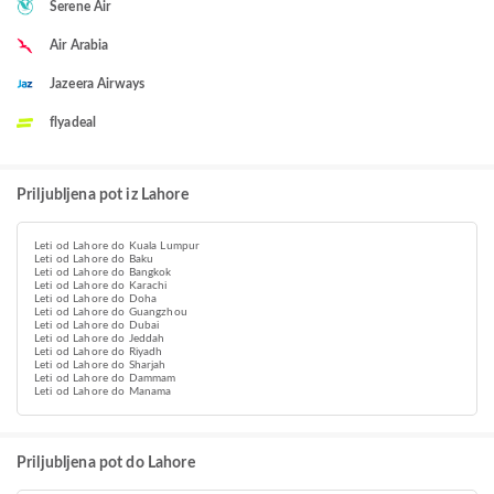
Serene Air
Air Arabia
Jazeera Airways
flyadeal
Priljubljena pot iz Lahore
Leti od Lahore do Kuala Lumpur
Leti od Lahore do Baku
Leti od Lahore do Bangkok
Leti od Lahore do Karachi
Leti od Lahore do Doha
Leti od Lahore do Guangzhou
Leti od Lahore do Dubai
Leti od Lahore do Jeddah
Leti od Lahore do Riyadh
Leti od Lahore do Sharjah
Leti od Lahore do Dammam
Leti od Lahore do Manama
Priljubljena pot do Lahore