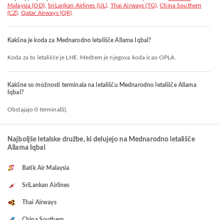
Malaysia (OD)
,
SriLankan Airlines (UL)
,
Thai Airways (TG)
,
China Southern
(CZ)
,
Qatar Airways (QR)
.
Kakšna je koda za Mednarodno letališče Allama Iqbal?
Koda za to letališče je LHE. Medtem je njegova koda icao OPLA.
Kakšne so možnosti terminala na letališču Mednarodno letališče Allama
Iqbal?
Obstajajo 0 terminal(i),
Najboljše letalske družbe, ki delujejo na Mednarodno letališče
Allama Iqbal
Batik Air Malaysia
SriLankan Airlines
Thai Airways
China Southern