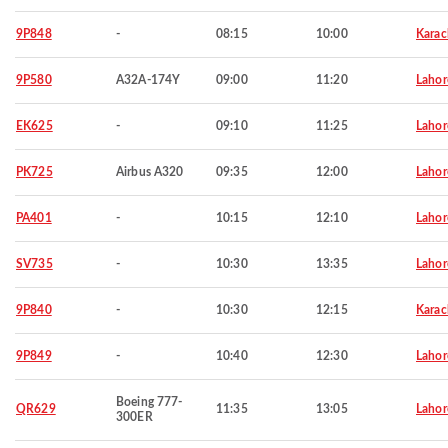
9P848
-
08:15
10:00
Karac
9P580
A32A-174Y
09:00
11:20
Lahor
EK625
-
09:10
11:25
Lahor
PK725
Airbus A320
09:35
12:00
Lahor
PA401
-
10:15
12:10
Lahor
SV735
-
10:30
13:35
Lahor
9P840
-
10:30
12:15
Karac
9P849
-
10:40
12:30
Lahor
Boeing 777-
QR629
11:35
13:05
Lahor
300ER