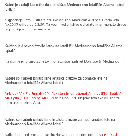
Kateri je zadnji čas odhoda z letališča Mednarodno letališče Allama Iqbal
(LHE)?
Najpoznejši let v Dallas z letalsko družbo American Airlines s kodo leta
AA2037 odleti ob 23:59. Ta vozni red si lahko ogledate in primerjate druge
razpoložljive lete na Airpazu.
Kakšno je dnevno število letov na letališču Mednarodno letališče Allama
Iqbal?
Na dan je približno 23 letov. To letališče nudi let Domače & Mednarodni.
Katere so najbolj priljubljene letalske družbe za domače lete na
Mednarodno letališče Allama Iqbal?
Airblue (PA)
,
Fly Jinnah (9P)
,
Pakistan International Airlines (PK)
,
Batik Air
Malaysia (OD)
,
Serene Air (ER)
so najbolj priljubljene letalske družbe za
domače polete iz Asia.
Katere so najbolj priljubljene letalske družbe za mednarodne lete na
Mednarodno letališče Allama Iqbal?
Najbolj priljubljene letalske družbe za mednarodne polete so
Batik Air