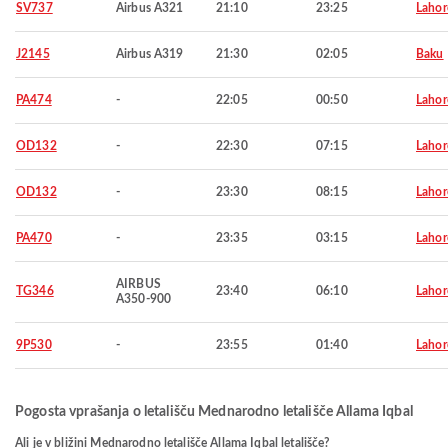
SV737
Airbus A321
21:10
23:25
Lahor
J2145
Airbus A319
21:30
02:05
Baku
PA474
-
22:05
00:50
Lahor
OD132
-
22:30
07:15
Lahor
OD132
-
23:30
08:15
Lahor
PA470
-
23:35
03:15
Lahor
AIRBUS
TG346
23:40
06:10
Lahor
A350-900
9P530
-
23:55
01:40
Lahor
Pogosta vprašanja o letališču Mednarodno letališče Allama Iqbal
Ali je v bližini Mednarodno letališče Allama Iqbal letališče?