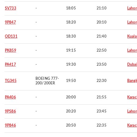
SV733
-
18:05
21:10
Lahor
9P847
-
18:20
20:10
Lahor
OD131
-
18:30
21:40
Kuala
PK859
-
19:15
22:50
Lahor
PA417
-
19:30
23:50
Duba
BOEING 777-
TG345
19:50
22:30
Bang
200/200ER
PA406
-
20:00
21:55
Karac
9P586
-
20:20
23:45
Lahor
9P846
-
20:50
22:35
Karac