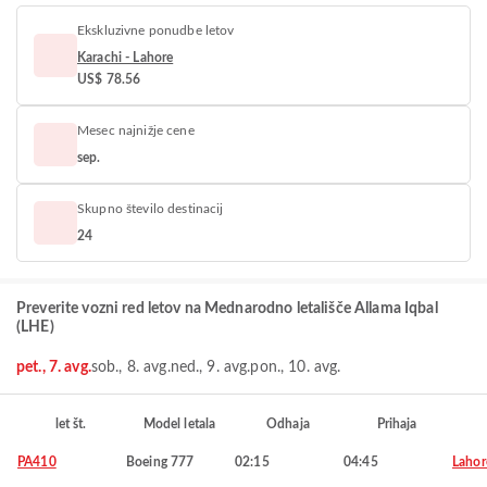
Ekskluzivne ponudbe letov
Karachi - Lahore
US$ 78.56
Mesec najnižje cene
sep.
Skupno število destinacij
24
Preverite vozni red letov na Mednarodno letališče Allama Iqbal
(LHE)
pet., 7. avg.
sob., 8. avg.
ned., 9. avg.
pon., 10. avg.
let št.
Model letala
Odhaja
Prihaja
PA410
Boeing 777
02:15
04:45
Lahor