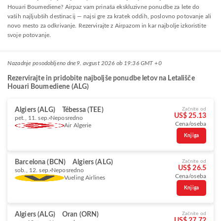
Houari Boumediene? Airpaz vam prinaša ekskluzivne ponudbe za lete do
vaših najljubših destinacij — najsi gre za kratek oddih, poslovno potovanje ali
novo mesto za odkrivanje. Rezervirajte z Airpazom in kar najbolje izkoristite
svoje potovanje.
Nazadnje posodobljeno dne
9. avgust 2026 ob 19:36 GMT +0
Rezervirajte in pridobite najboljše ponudbe letov na Letališče
Houari Boumediene (ALG)
Algiers (ALG)
Tébessa (TEE)
Začnite od
US$ 25.13
pet., 11. sep.
Neposredno
Cena/oseba
Air Algerie
Knjiga
Barcelona (BCN)
Algiers (ALG)
Začnite od
US$ 26.5
sob., 12. sep.
Neposredno
Cena/oseba
Vueling Airlines
Knjiga
Algiers (ALG)
Oran (ORN)
Začnite od
US$ 27.72