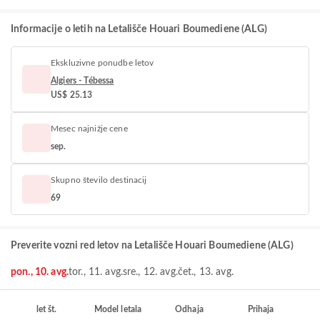
Informacije o letih na Letališče Houari Boumediene (ALG)
Ekskluzivne ponudbe letov
Algiers - Tébessa
US$ 25.13
Mesec najnižje cene
sep.
Skupno število destinacij
69
Preverite vozni red letov na Letališče Houari Boumediene (ALG)
pon., 10. avg.
tor., 11. avg.
sre., 12. avg.
čet., 13. avg.
let št.
Model letala
Odhaja
Prihaja