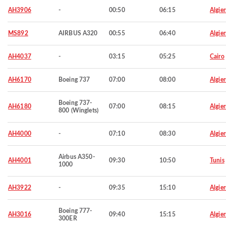
AH3906
-
00:50
06:15
Algier
MS892
AIRBUS A320
00:55
06:40
Algier
AH4037
-
03:15
05:25
Cairo
AH6170
Boeing 737
07:00
08:00
Algier
Boeing 737-
AH6180
07:00
08:15
Algier
800 (Winglets)
AH4000
-
07:10
08:30
Algier
Airbus A350-
AH4001
09:30
10:50
Tunis
1000
AH3922
-
09:35
15:10
Algier
Boeing 777-
AH3016
09:40
15:15
Algier
300ER