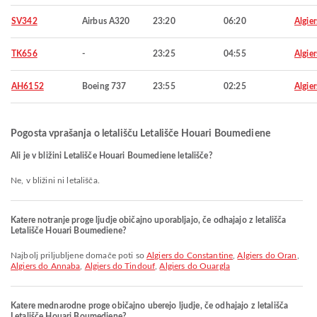
SV342
Airbus A320
23:20
06:20
Algier
TK656
-
23:25
04:55
Algier
AH6152
Boeing 737
23:55
02:25
Algier
Pogosta vprašanja o letališču Letališče Houari Boumediene
Ali je v bližini Letališče Houari Boumediene letališče?
Ne, v bližini ni letališča.
Katere notranje proge ljudje običajno uporabljajo, če odhajajo z letališča
Letališče Houari Boumediene?
Najbolj priljubljene domače poti so
Algiers do Constantine
,
Algiers do Oran
,
Algiers do Annaba
,
Algiers do Tindouf
,
Algiers do Ouargla
Katere mednarodne proge običajno uberejo ljudje, če odhajajo z letališča
Letališče Houari Boumediene?