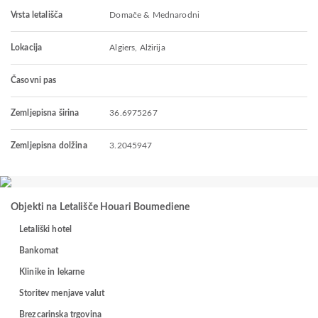
Vrsta letališča
Domače & Mednarodni
Lokacija
Algiers, Alžirija
Časovni pas
Zemljepisna širina
36.6975267
Zemljepisna dolžina
3.2045947
Objekti na Letališče Houari Boumediene
Letališki hotel
Bankomat
Klinike in lekarne
Storitev menjave valut
Brezcarinska trgovina