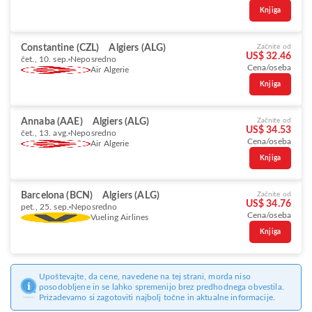
Knjiga
Constantine (CZL)
Algiers (ALG)
Začnite od
US$ 32.46
čet., 10. sep.
Neposredno
Cena/oseba
Air Algerie
Knjiga
Annaba (AAE)
Algiers (ALG)
Začnite od
US$ 34.53
čet., 13. avg.
Neposredno
Cena/oseba
Air Algerie
Knjiga
Barcelona (BCN)
Algiers (ALG)
Začnite od
US$ 34.76
pet., 25. sep.
Neposredno
Cena/oseba
Vueling Airlines
Knjiga
Upoštevajte, da cene, navedene na tej strani, morda niso
posodobljene in se lahko spremenijo brez predhodnega obvestila.
Prizadevamo si zagotoviti najbolj točne in aktualne informacije.