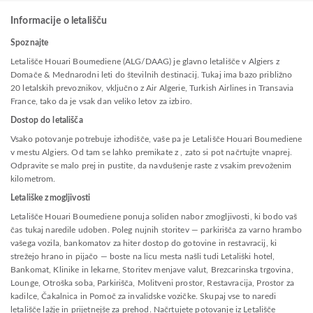
Informacije o letališču
Spoznajte
Letališče Houari Boumediene (ALG/DAAG) je glavno letališče v Algiers z
Domače & Mednarodni leti do številnih destinacij. Tukaj ima bazo približno
20 letalskih prevoznikov, vključno z Air Algerie, Turkish Airlines in Transavia
France, tako da je vsak dan veliko letov za izbiro.
Dostop do letališča
Vsako potovanje potrebuje izhodišče, vaše pa je Letališče Houari Boumediene
v mestu Algiers. Od tam se lahko premikate z , zato si pot načrtujte vnaprej.
Odpravite se malo prej in pustite, da navdušenje raste z vsakim prevoženim
kilometrom.
Letališke zmogljivosti
Letališče Houari Boumediene ponuja soliden nabor zmogljivosti, ki bodo vaš
čas tukaj naredile udoben. Poleg nujnih storitev — parkirišča za varno hrambo
vašega vozila, bankomatov za hiter dostop do gotovine in restavracij, ki
strežejo hrano in pijačo — boste na licu mesta našli tudi Letališki hotel,
Bankomat, Klinike in lekarne, Storitev menjave valut, Brezcarinska trgovina,
Lounge, Otroška soba, Parkirišča, Molitveni prostor, Restavracija, Prostor za
kadilce, Čakalnica in Pomoč za invalidske vozičke. Skupaj vse to naredi
letališče lažje in prijetnejše za prehod. Načrtujete potovanje iz Letališče