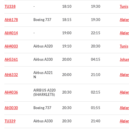
TU338
-
18:10
19:30
Tunis
AH6178
Boeing 737
18:15
19:30
Algier
AH4014
-
19:00
22:15
Algier
AH4003
Airbus A320
19:10
20:30
Tunis
AH5361
Airbus A330
20:00
04:15
Johan
Airbus A321
AH6332
20:00
21:10
Algier
N
AIRBUS A320
AH4036
20:30
02:15
Algier
(SHARKLETS)
AH3030
Boeing 737
20:30
01:55
Algier
TU339
Airbus A330
20:30
21:40
Algier