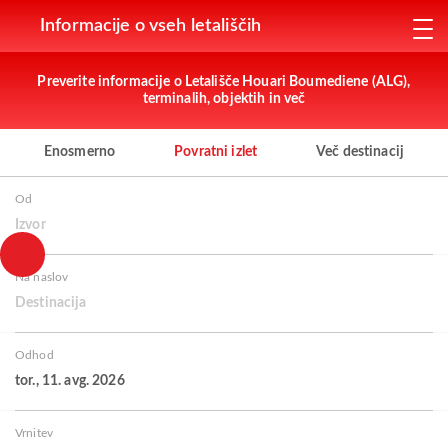
Informacije o vseh letališčih
Preverite informacije o Letališče Houari Boumediene (ALG),
terminalih, objektih in več
Enosmerno
Povratni izlet
Več destinacij
Od
Izvor
Na naslov
Destinacija
Odhod
tor., 11. avg. 2026
Vrnitev