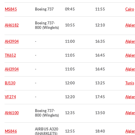
MS845
Boeing 737
09:45
11:55
Cairo
Boeing 737-
AH6182
10:55
12:10
Algier
800 (Winglets)
AH3904
-
11:00
16:35
Algier
TK652
-
11:05
16:45
Algier
AH3904
-
11:05
16:45
Algier
BJ130
-
12:00
13:25
Tunis
VF274
-
12:20
17:45
Algier
Boeing 737-
AH6100
12:35
13:50
Algier
800 (Winglets)
AIRBUS A320
MS846
12:55
18:40
Algier
(SHARKLETS)