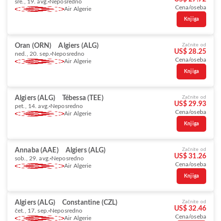
sre., 19. avg.
Neposredno
Cena/oseba
Air Algerie
Knjiga
Oran (ORN)
Algiers (ALG)
Začnite od
US$ 28.25
ned., 20. sep.
Neposredno
Cena/oseba
Air Algerie
Knjiga
Algiers (ALG)
Tébessa (TEE)
Začnite od
US$ 29.93
pet., 14. avg.
Neposredno
Cena/oseba
Air Algerie
Knjiga
Annaba (AAE)
Algiers (ALG)
Začnite od
US$ 31.26
sob., 29. avg.
Neposredno
Cena/oseba
Air Algerie
Knjiga
Algiers (ALG)
Constantine (CZL)
Začnite od
US$ 32.46
čet., 17. sep.
Neposredno
Cena/oseba
Air Algerie