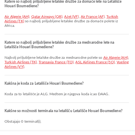
Katere so najbolj priljubljene letalske družbe za domače lete na Letališče
Houari Boumediene?
Air Algerie (AH)
,
Qatar Airways (QR)
,
AJet (VF)
,
Air France (AF)
,
Turkish
Airlines (TK)
so najbolj priljubljene letalske družbe za domače polete iz
Africa.
Katere so najbolj priljubljene letalske družbe za mednarodne lete na
Letališče Houari Boumediene?
Najbolj priljubljene letalske družbe za mednarodne polete so
Air Algerie (AH)
,
Turkish Airlines (TK)
,
Transavia France (TO)
,
ASL Airlines France (5O)
,
Vueling
Airlines (VY)
.
Kakšna je koda za Letališče Houari Boumediene?
Koda za to letališče je ALG. Medtem je njegova koda icao DAAG.
Kakšne so možnosti terminala na letališču Letališče Houari Boumediene?
Obstajajo 0 terminal(i),