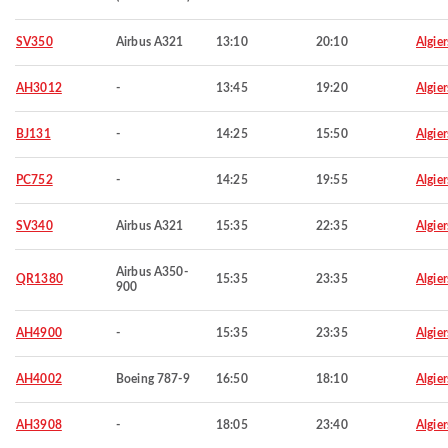
SV350
Airbus A321
13:10
20:10
Algier
AH3012
-
13:45
19:20
Algier
BJ131
-
14:25
15:50
Algier
PC752
-
14:25
19:55
Algier
SV340
Airbus A321
15:35
22:35
Algier
Airbus A350-
QR1380
15:35
23:35
Algier
900
AH4900
-
15:35
23:35
Algier
AH4002
Boeing 787-9
16:50
18:10
Algier
AH3908
-
18:05
23:40
Algier