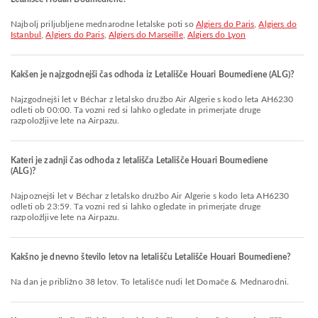
Najbolj priljubljene mednarodne letalske poti so
Algiers do Paris
,
Algiers do
Istanbul
,
Algiers do Paris
,
Algiers do Marseille
,
Algiers do Lyon
Kakšen je najzgodnejši čas odhoda iz Letališče Houari Boumediene (ALG)?
Najzgodnejši let v Béchar z letalsko družbo Air Algerie s kodo leta AH6230
odleti ob 00:00. Ta vozni red si lahko ogledate in primerjate druge
razpoložljive lete na Airpazu.
Kateri je zadnji čas odhoda z letališča Letališče Houari Boumediene
(ALG)?
Najpoznejši let v Béchar z letalsko družbo Air Algerie s kodo leta AH6230
odleti ob 23:59. Ta vozni red si lahko ogledate in primerjate druge
razpoložljive lete na Airpazu.
Kakšno je dnevno število letov na letališču Letališče Houari Boumediene?
Na dan je približno 38 letov. To letališče nudi let Domače & Mednarodni.