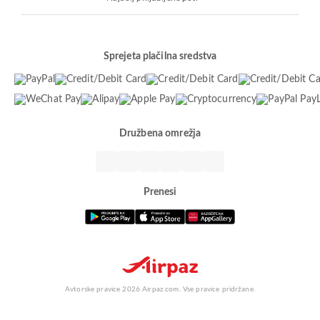
Sprejeta plačilna sredstva
Družbena omrežja
Prenesi
Avtorske pravice 2026 Airpaz.com. Vse pravice pridržane.