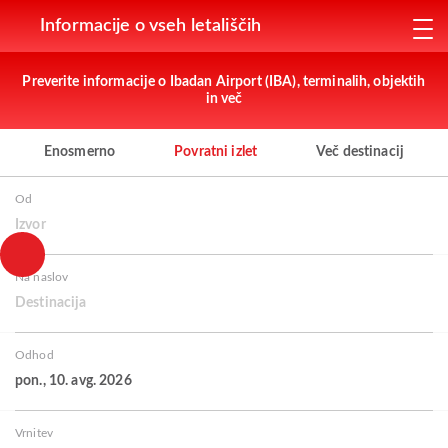
Informacije o vseh letališčih
Preverite informacije o Ibadan Airport (IBA), terminalih, objektih
in več
Enosmerno
Povratni izlet
Več destinacij
Od
Izvor
Na naslov
Destinacija
Odhod
pon., 10. avg. 2026
Vrnitev