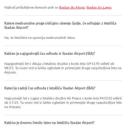
Najbolj priljubljene domače poti so
Ibadan do Abuja
,
Ibadan do Lagos
Katere mednarodne proge običajno uberejo ljudje, če odhajajo z letališča
Ibadan Airport?
Ne, to letališče ne opravlja mednarodnih letov.
Kakšen je najzgodnejši čas odhoda iz Ibadan Airport (IBA)?
Najzgodnejši let v Abuja z letalsko družbo s kodo leta OF1170 odleti ob
08:25. Ta vozni red si lahko ogledate in primerjate druge razpoložljive lete na
Airpazu.
Kateri je zadnji čas odhoda z letališča Ibadan Airport (IBA)?
Najpoznejši let v Lagos z letalsko družbo Air Peace s kodo leta P47232 odleti
ob 17:25. Ta vozni red si lahko ogledate in primerjate druge razpoložljive lete
na Airpazu.
Kakšno je dnevno število letov na letališču Ibadan Airport?