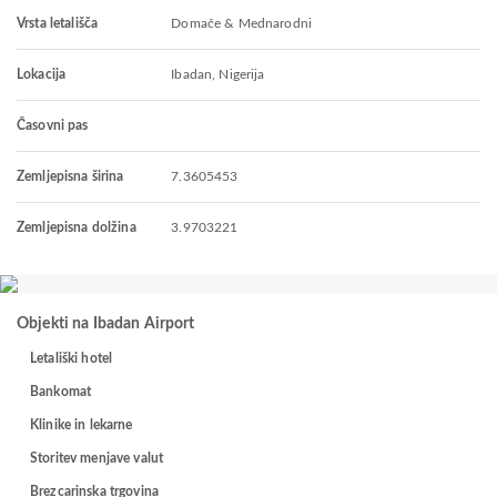
Vrsta letališča
Domače & Mednarodni
Lokacija
Ibadan, Nigerija
Časovni pas
Zemljepisna širina
7.3605453
Zemljepisna dolžina
3.9703221
Objekti na Ibadan Airport
Letališki hotel
Bankomat
Klinike in lekarne
Storitev menjave valut
Brezcarinska trgovina