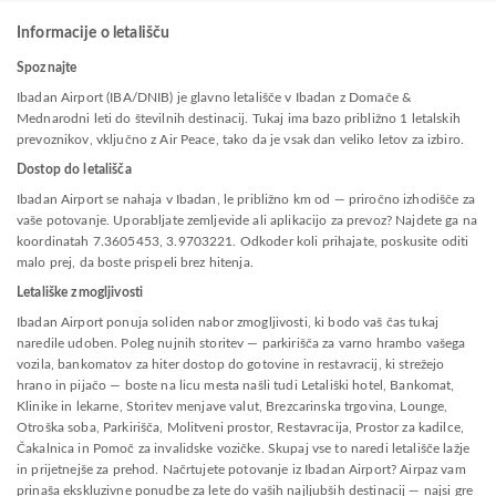
Informacije o letališču
Spoznajte
Ibadan Airport (IBA/DNIB) je glavno letališče v Ibadan z Domače &
Mednarodni leti do številnih destinacij. Tukaj ima bazo približno 1 letalskih
prevoznikov, vključno z Air Peace, tako da je vsak dan veliko letov za izbiro.
Dostop do letališča
Ibadan Airport se nahaja v Ibadan, le približno km od — priročno izhodišče za
vaše potovanje. Uporabljate zemljevide ali aplikacijo za prevoz? Najdete ga na
koordinatah 7.3605453, 3.9703221. Odkoder koli prihajate, poskusite oditi
malo prej, da boste prispeli brez hitenja.
Letališke zmogljivosti
Ibadan Airport ponuja soliden nabor zmogljivosti, ki bodo vaš čas tukaj
naredile udoben. Poleg nujnih storitev — parkirišča za varno hrambo vašega
vozila, bankomatov za hiter dostop do gotovine in restavracij, ki strežejo
hrano in pijačo — boste na licu mesta našli tudi Letališki hotel, Bankomat,
Klinike in lekarne, Storitev menjave valut, Brezcarinska trgovina, Lounge,
Otroška soba, Parkirišča, Molitveni prostor, Restavracija, Prostor za kadilce,
Čakalnica in Pomoč za invalidske vozičke. Skupaj vse to naredi letališče lažje
in prijetnejše za prehod. Načrtujete potovanje iz Ibadan Airport? Airpaz vam
prinaša ekskluzivne ponudbe za lete do vaših najljubših destinacij — najsi gre