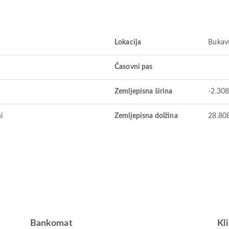
Lokacija
Bukav
Časovni pas
Zemljepisna širina
-2.30
i
Zemljepisna dolžina
28.80
Bankomat
Kl