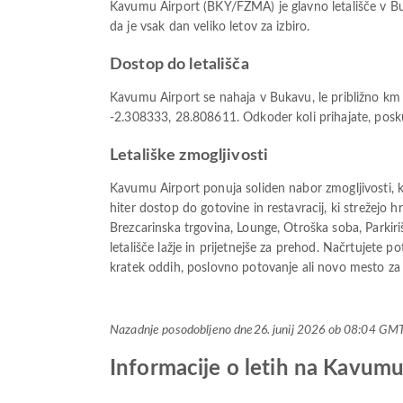
Kavumu Airport (BKY/FZMA) je glavno letališče v Buk
da je vsak dan veliko letov za izbiro.
Dostop do letališča
Kavumu Airport se nahaja v Bukavu, le približno km 
-2.308333, 28.808611. Odkoder koli prihajate, poskusi
Letališke zmogljivosti
Kavumu Airport ponuja soliden nabor zmogljivosti, k
hiter dostop do gotovine in restavracij, ki strežejo h
Brezcarinska trgovina, Lounge, Otroška soba, Parkiriš
letališče lažje in prijetnejše za prehod. Načrtujete 
kratek oddih, poslovno potovanje ali novo mesto za od
Nazadnje posodobljeno dne
26. junij 2026 ob 08:04 GM
Informacije o letih na Kavumu