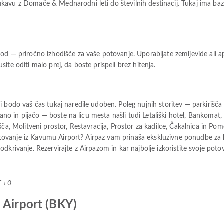
avu z Domače & Mednarodni leti do številnih destinacij. Tukaj ima bazo p
od — priročno izhodišče za vaše potovanje. Uporabljate zemljevide ali a
te oditi malo prej, da boste prispeli brez hitenja.
i bodo vaš čas tukaj naredile udoben. Poleg nujnih storitev — parkiriš
rano in pijačo — boste na licu mesta našli tudi Letališki hotel, Bankomat, 
ča, Molitveni prostor, Restavracija, Prostor za kadilce, Čakalnica in Pom
potovanje iz Kavumu Airport? Airpaz vam prinaša ekskluzivne ponudbe za le
krivanje. Rezervirajte z Airpazom in kar najbolje izkoristite svoje poto
T +0
 Airport (BKY)