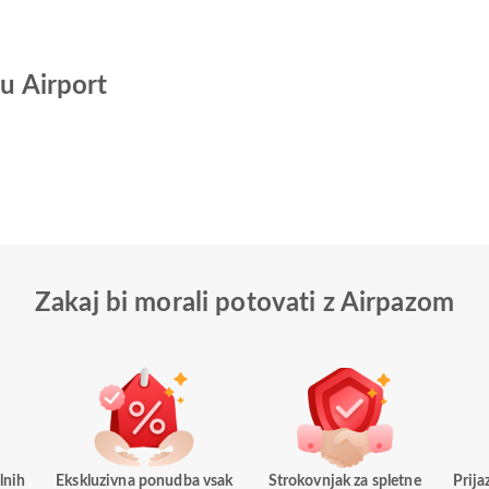
mu Airport
Zakaj bi morali potovati z Airpazom
lnih
Ekskluzivna ponudba vsak
Strokovnjak za spletne
Prij