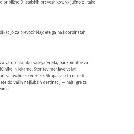
ribližno 0 letalskih prevoznikov, vključno z , tako
plikacijo za prevoz? Najdete ga na koordinatah
ča za varno hrambo vašega vozila, bankomatov za
Klinike in lekarne, Storitev menjave valut,
oč za invalidske vozičke. Skupaj vse to naredi
te do vaših najljubših destinacij — najsi gre za
vanje.