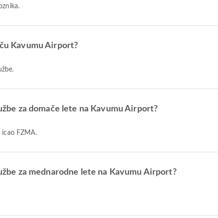
oznika.
išču Kavumu Airport?
užbe.
družbe za domače lete na Kavumu Airport?
a icao FZMA.
 družbe za mednarodne lete na Kavumu Airport?