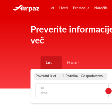
Let
Hotel
Promocija
Naročila
Preverite informacij
več
Let
Hotel
Povratni izlet
Gospodarstvo
1 Potnika
Od