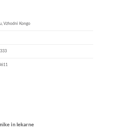
u, Vzhodni Kongo
8333
8611
inike in lekarne