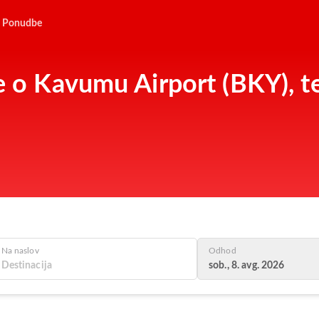
Ponudbe
e o Kavumu Airport (BKY), te
Na naslov
Odhod
sob., 8. avg. 2026