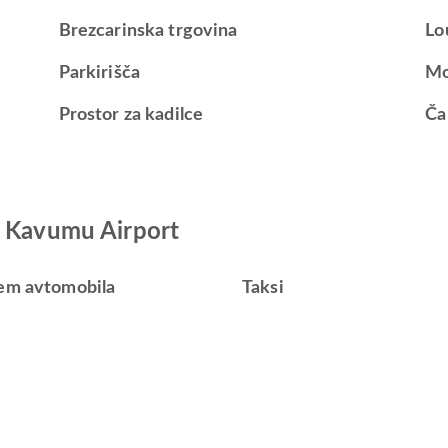
Brezcarinska trgovina
Lo
Parkirišča
Mo
Prostor za kadilce
Ča
u Kavumu Airport
em avtomobila
Taksi