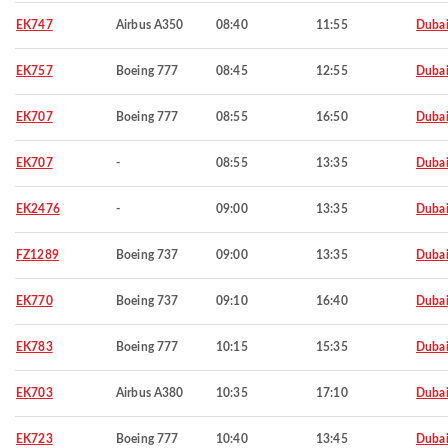
EK747
Airbus A350
08:40
11:55
Duba
EK757
Boeing 777
08:45
12:55
Duba
EK707
Boeing 777
08:55
16:50
Duba
EK707
-
08:55
13:35
Duba
EK2476
-
09:00
13:35
Duba
FZ1289
Boeing 737
09:00
13:35
Duba
EK770
Boeing 737
09:10
16:40
Duba
EK783
Boeing 777
10:15
15:35
Duba
EK703
Airbus A380
10:35
17:10
Duba
EK723
Boeing 777
10:40
13:45
Duba