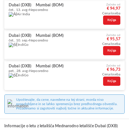
Dubai (DXB)
Mumbai (BOM)
Začnite od
€ 94,97
čet., 13. avg.
Neposredno
Cena/oseba
Air India
Knjiga
Dubai (DXB)
Mumbai (BOM)
Začnite od
€ 95,57
čet., 10. sep.
Neposredno
Cena/oseba
IndiGo
Knjiga
Dubai (DXB)
Mumbai (BOM)
Začnite od
€ 96,73
pet., 28. avg.
Neposredno
Cena/oseba
IndiGo
Knjiga
Upoštevajte, da cene, navedene na tej strani, morda niso
posodobljene in se lahko spremenijo brez predhodnega obvestila.
Prizadevamo si zagotoviti najbolj točne in aktualne informacije.
Informacije o letu z letališča Mednarodno letališče Dubai (DXB)