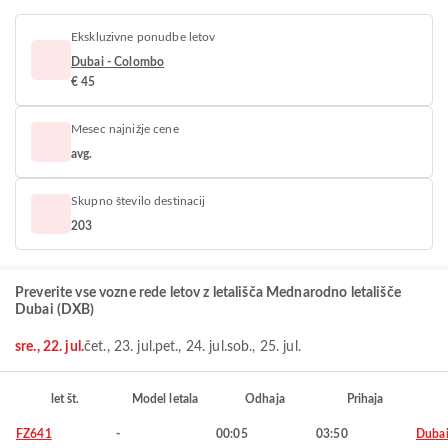
Ekskluzivne ponudbe letov
Dubai - Colombo
€ 45
Mesec najnižje cene
avg.
Skupno število destinacij
203
Preverite vse vozne rede letov z letališča Mednarodno letališče
Dubai (DXB)
sre., 22. jul.
čet., 23. jul.
pet., 24. jul.
sob., 25. jul.
let št.
Model letala
Odhaja
Prihaja
FZ641
-
00:05
03:50
Duba