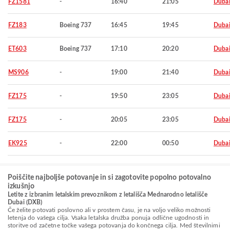
FZ1581
-
16:40
21:05
Duba
FZ183
Boeing 737
16:45
19:45
Duba
ET603
Boeing 737
17:10
20:20
Duba
MS906
-
19:00
21:40
Duba
FZ175
-
19:50
23:05
Duba
FZ175
-
20:05
23:05
Duba
EK925
-
22:00
00:50
Duba
Poiščite najboljše potovanje in si zagotovite popolno potovalno
izkušnjo
Letite z izbranim letalskim prevoznikom z letališča Mednarodno letališče
Dubai (DXB)
Če želite potovati poslovno ali v prostem času, je na voljo veliko možnosti
letenja do vašega cilja. Vsaka letalska družba ponuja odlične ugodnosti in
storitve od začetne točke vašega potovanja do končnega cilja. Med številnimi