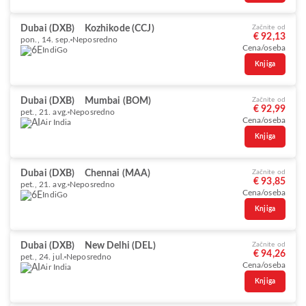
Dubai (DXB)
Kozhikode (CCJ)
Začnite od
€ 92,13
pon., 14. sep.
Neposredno
Cena/oseba
IndiGo
Knjiga
Dubai (DXB)
Mumbai (BOM)
Začnite od
€ 92,99
pet., 21. avg.
Neposredno
Cena/oseba
Air India
Knjiga
Dubai (DXB)
Chennai (MAA)
Začnite od
€ 93,85
pet., 21. avg.
Neposredno
Cena/oseba
IndiGo
Knjiga
Dubai (DXB)
New Delhi (DEL)
Začnite od
€ 94,26
pet., 24. jul.
Neposredno
Cena/oseba
Air India
Knjiga