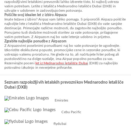
razpoložljivimi letalskimi prevozniki lahko izberete tisto, ki najbolj ustreza
vašim potrebam. Letite z letališča Mednarodno letališče Dubai (DXB) in
uživajte v udobnem in zadovoljujočem potovanju.
Poiščite svoj idealen let z izbiro Airpaza
Imate težave z izbiro? Airpaz vam lahko pomaga. S priporočili Airpaza poiščite
najboljše lete z letališča Mednarodno letališče Dubai (DXB) do vaše sanjske
destinacije. Primerjajte različne možnosti, da zagotovite najboljšo ponudbo.
Ponujamo tudi dodatne možnosti storitev za vaše potovanje, prilagojene
vašim potrebam. Z Airpazom naj bo vaše letenje udobno in prijetno.
Zgrabite najboljše ponudbe z Airpazom
Z Airpazovimi posebnimi ponudbami naj bo vaše potovanje še ugodnejše.
Izkoristite ekskluzivne popuste, promocijske cene in sezonske ponudbe, ki
ustrezajo vašemu proračunu. Ne glede na to, ali načrtujete hiter pobeg ali
pustolovščino na dolge razdalje, ima Airpaz popolno ponudbo za vas.
Rezervirajte poceni
let iz Mednarodno letališče Dubai
(DXB) za najboljšo
potovalno izkušnjo in neverjetne prihranke.
Seznam razpoložljivih letalskih prevoznikov Mednarodno letališče
Dubai (DXB)
Emirates
Cebu Pacific
flydubai