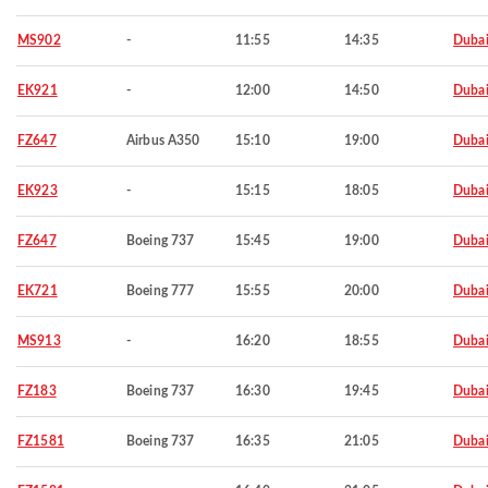
MS902
-
11:55
14:35
Duba
EK921
-
12:00
14:50
Duba
FZ647
Airbus A350
15:10
19:00
Duba
EK923
-
15:15
18:05
Duba
FZ647
Boeing 737
15:45
19:00
Duba
EK721
Boeing 777
15:55
20:00
Duba
MS913
-
16:20
18:55
Duba
FZ183
Boeing 737
16:30
19:45
Duba
FZ1581
Boeing 737
16:35
21:05
Duba