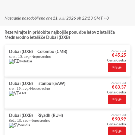
Nazadnje posodobljeno dne
21. julij 2026 ob 22:23 GMT +0
Rezervirajte in pridobite najboljše ponudbe letov z letališča
Mednarodno letališče Dubai (DXB)
Dubai (DXB)
Colombo (CMB)
Začnite od
€ 45,25
sob., 15. avg.
Neposredno
Cena/oseba
flydubai
Knjiga
Dubai (DXB)
Istanbul (SAW)
Začnite od
€ 83,37
sre., 19. avg.
Neposredno
Cena/oseba
AJet
Knjiga
Dubai (DXB)
Riyadh (RUH)
Začnite od
€ 90,99
čet., 10. sep.
Neposredno
Cena/oseba
Saudia
Knjiga