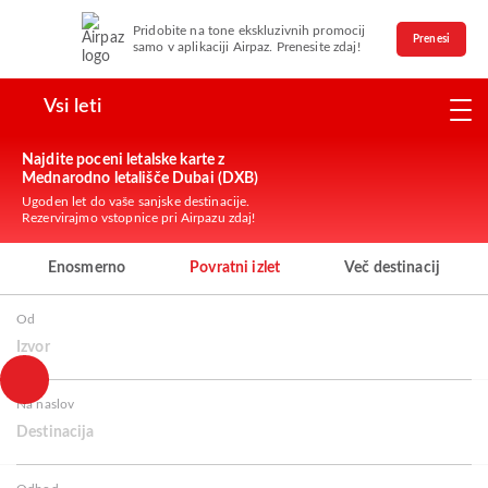
Pridobite na tone ekskluzivnih promocij
Prenesi
samo v aplikaciji Airpaz. Prenesite zdaj!
Vsi leti
Najdite poceni letalske karte z
Mednarodno letališče Dubai (DXB)
Ugoden let do vaše sanjske destinacije.
Rezervirajmo vstopnice pri Airpazu zdaj!
Enosmerno
Povratni izlet
Več destinacij
Od
Izvor
Na naslov
Destinacija