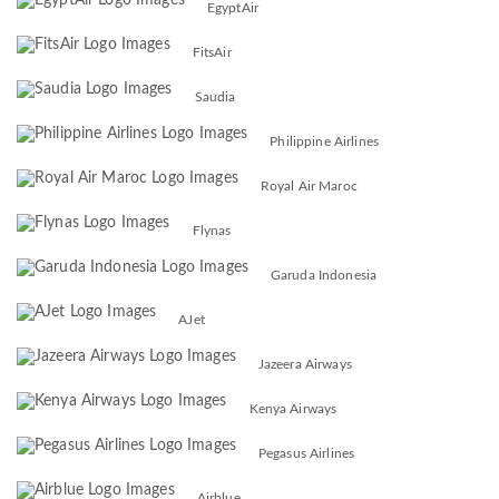
EgyptAir
FitsAir
Saudia
Philippine Airlines
Royal Air Maroc
Flynas
Garuda Indonesia
AJet
Jazeera Airways
Kenya Airways
Pegasus Airlines
Airblue