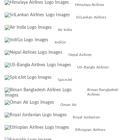
Himalaya Airlines
SriLankan Airlines
Air India
IndiGo
Nepal Airlines
US-Bangla Airlines
SpiceJet
Biman Bangladesh
Airlines
Oman Air
Royal Jordanian
Ethiopian Airlines