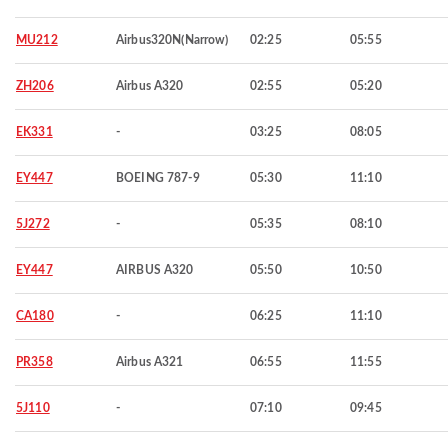
MU212
Airbus320N(Narrow)
02:25
05:55
ZH206
Airbus A320
02:55
05:20
EK331
-
03:25
08:05
EY447
BOEING 787-9
05:30
11:10
5J272
-
05:35
08:10
EY447
AIRBUS A320
05:50
10:50
CA180
-
06:25
11:10
PR358
Airbus A321
06:55
11:55
5J110
-
07:10
09:45