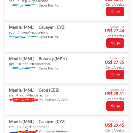
sob., 5. sep.
Neposredno
Cena/oseba
Cebu Pacific
Knjiga
Manila (MNL)
Cauayan (CYZ)
Začnite od
US$ 27.44
sob., 8. avg.
Neposredno
Cena/oseba
Cebu Pacific
Knjiga
Manila (MNL)
Boracay (MPH)
Začnite od
US$ 27.85
pet., 18. sep.
Neposredno
Cena/oseba
Cebu Pacific
Knjiga
Manila (MNL)
Cebu (CEB)
Začnite od
US$ 28.31
sre., 4. nov.
Neposredno
Cena/oseba
Philippines AirAsia
Knjiga
Manila (MNL)
Cauayan (CYZ)
Začnite od
US$ 29.45
čet., 13. avg.
Neposredno
Cena/oseba
Philippine Airlines