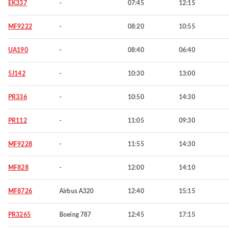
EK337
-
07:45
12:15
MF9222
-
08:20
10:55
UA190
-
08:40
06:40
5J142
-
10:30
13:00
PR336
-
10:50
14:30
PR112
-
11:05
09:30
MF9228
-
11:55
14:30
MF828
-
12:00
14:10
MF8726
Airbus A320
12:40
15:15
PR3265
Boeing 787
12:45
17:15