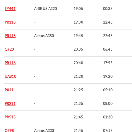
EY441
AIRBUS A320
19:05
00:35
PR118
-
19:30
22:45
PR118
Airbus A350
19:45
22:45
QF20
-
20:35
06:45
PR116
-
20:40
17:55
UA810
-
21:20
19:20
PX11
-
21:25
05:10
PR211
-
21:35
08:00
PR513
-
21:45
01:30
QF98
Airbus A330
21:45
07:15