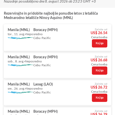
Nazadnje posodobljeno dne
8. avgust 2026 ob 23:23 GMT +0
Rezervirajte in pridobite najboljše ponudbe letov z letališča
Mednarodno letališče Ninoy Aquino (MNL)
Manila (MNL)
Boracay (MPH)
Začnite od
US$ 26.54
tor., 11. avg.
Neposredno
Cena/oseba
Cebu Pacific
Knjiga
Manila (MNL)
Boracay (MPH)
Začnite od
US$ 26.68
sob., 8. avg.
Neposredno
Cena/oseba
Cebu Pacific
Knjiga
Manila (MNL)
Laoag (LAO)
Začnite od
US$ 26.72
sre., 26. avg.
Neposredno
Cena/oseba
Cebu Pacific
Knjiga
Manila (MNL)
Boracay (MPH)
Začnite od
US$ 26.79