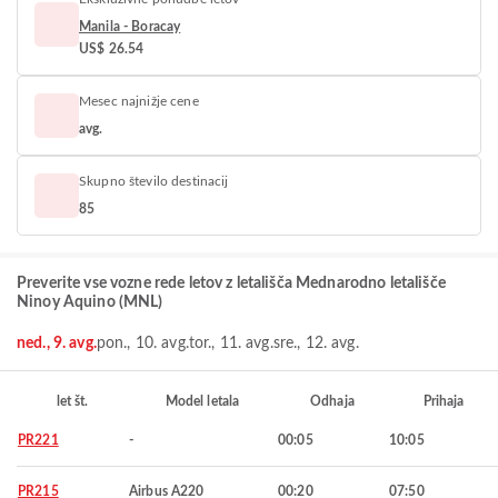
Manila - Boracay
US$ 26.54
Mesec najnižje cene
avg.
Skupno število destinacij
85
Preverite vse vozne rede letov z letališča Mednarodno letališče
Ninoy Aquino (MNL)
ned., 9. avg.
pon., 10. avg.
tor., 11. avg.
sre., 12. avg.
let št.
Model letala
Odhaja
Prihaja
PR221
-
00:05
10:05
PR215
Airbus A220
00:20
07:50