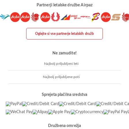
Partnerji letalske družbe Airpaz
Oglejte si vse partnerje letalskih družb
Ne zamudite!
Najbolj priljubljeni leti
Najbolj priljubljene poti
Sprejeta plačilna sredstva
Družbena omrežja