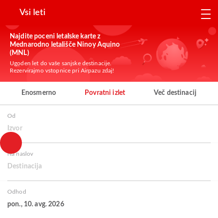
Vsi leti
Najdite poceni letalske karte z
Mednarodno letališče Ninoy Aquino
(MNL)
Ugoden let do vaše sanjske destinacije.
Rezervirajmo vstopnice pri Airpazu zdaj!
Enosmerno
Povratni izlet
Več destinacij
Od
Izvor
Na naslov
Destinacija
Odhod
pon., 10. avg. 2026