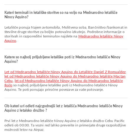
Kateri terminali in letališke storitve so na voljo na Mednarodno letališče
Ninoy Aquino?
Letališče ponuja Najem avtomobila, Molitvena soba, Bančništvo/bankomat in
številne druge storitve za boljšo potovalno izkušnjo. Podrobne informacije o
storitvah in razporeditvi terminalov najdete na
Mednarodno letališče Ninoy
Aquino
.
Katere so najbolj priljubljene letališke poti iz Mednarodno letališče Ninoy
Aquino?
let od Mednarodno letališče Ninoy Aquino do Letališče Daniel Z Romualdez
,
let od Mednarodno letališče Ninoy Aquino do Mednarodno letališče Mactan
Cebu
,
let od Mednarodno letališče Ninoy Aquino do Mednarodno letališče
Iloilo
so najbolj priljubljene letališke poti iz Mednarodno letališče Ninoy
Aquino. Te poti ponujajo priročne povezave za vaše potovanje.
Ob kateri uri odleti najzgodnejši let z letališča Mednarodno letališče Ninoy
Aquino z letalsko družbo ?
Prvi let z Mednarodno letališče Ninoy Aquino z letalsko družbo Cebu Pacific
odleti ob 00:00. Ta vozni red lahko preverite in primerjate druge razpoložljive
možnosti letov na Airpaz.