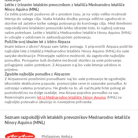
izkušnjo
Letite z izbranim letalskim prevoznikom z letališča Mednarodno letališče
Ninoy Aquino (MNL)
Če želite potovati poslovno ali v prostem času, je na voljo veliko možnosti
letenja do vašega cilja. Vsaka letalska družba ponuja odlične ugodnosti in
storitve od začetne točke vašega potovanja do končnega cilja. Med številnimi
razpoložljivimi letalskimi prevozniki lahko izberete tisto, ki najbolj ustreza
vašim potrebam. Letite z letališča Mednarodno letališče Ninoy Aquino (MNL)
in uživajte v udobnem in zadovoljujočem potovanju.
Poiščite svoj idealen let z izbiro Airpaza
Imate težave z izbiro? Airpaz vam lahko pomaga. S priporočili Airpaza poiščite
najboljše lete z letališča Mednarodno letališče Ninoy Aquino (MNL) do vaše
sanjske destinacije. Primerjajte različne možnosti, da zagotovite najboljšo
ponudbo. Ponujamo tudi dodatne možnosti storitev za vaše potovanje,
prilagojene vašim potrebam. Z Airpazom naj bo vaše letenje udobno in
prijetno.
Zgrabite najboljše ponudbe z Airpazom
Z Airpazovimi posebnimi ponudbami naj bo vaše potovanje še ugodnejše.
Izkoristite ekskluzivne popuste, promocijske cene in sezonske ponudbe, ki
ustrezajo vašemu proračunu. Ne glede na to, ali načrtujete hiter pobeg ali
pustolovščino na dolge razdalje, ima Airpaz popolno ponudbo za vas.
Rezervirajte poceni
let iz Mednarodno letališče Ninoy Aquino
(MNL) za
najboljšo potovalno izkušnjo in neverjetne prihranke.
Seznam razpoložljivih letalskih prevoznikov Mednarodno letališče
Ninoy Aquino (MNL)
Philippines AirAsia