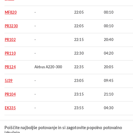
MF820
-
22:05
00:10
PR3230
-
22:05
00:10
PR102
-
22:15
20:40
PR110
-
22:30
04:20
PR124
Airbus A220-300
22:35
20:05
5J39
-
23:05
09:45
PR104
-
23:15
21:10
EK335
-
23:55
04:30
Poiščite najboljše potovanje in si zagotovite popolno potovalno