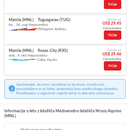
Knjiga
Manila (MNL)
Tuguegarao (TUG)
Začnite od
US$ 29.45
tor., 18. avg.
Neposredno
Cena/oseba
Philippine Airlines
Knjiga
Manila (MNL)
Roxas City (RXS)
Začnite od
US$ 29.46
ned., 4. okt.
Neposredno
Cena/oseba
Cebu Pacific
Knjiga
Upoštevajte, da cene, navedene na tej strani, morda niso
posodobljene in se lahko spremenijo brez predhodnega obvestila.
Prizadevamo si zagotoviti najbolj točne in aktualne informacije.
Informacije o letu z letališča Mednarodno letališče Ninoy Aquino
(MNL)
Ekskluzivne ponudbe letov